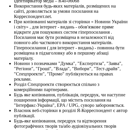
Ідентифікатор медіа – R40-06068
Використання будь-яких матеріалів, розміщених на
сайті, дозволяється за умови посилання на
Корреспондент.net.
При копіюванні матеріалів зі сторінки « Новини України
і світу» , для інтернет - видань - обов'язкове пряме
відкрите для пошукових систем гіперпосилання .
Посилання має бути розміщена в незалежності від
повного або часткового використання матеріалів.
Гіперпосилання ( для інтернет - видань) - повинна бути
розміщена в підзаголовку або в першому абзаці
матеріалу.
Новини з позначками "Думка", "Експертиза", "Заява",
"Регіони", "Гроші", "Влада", "Вибори", "Тест-драйв",
"Спецпроекти", "Промо" публікуються на правах
реклами.
Розділ Спецпроекти створюється спільно з
комерційними партнерами.
Будь яке копіювання, публікація, передрук, чи наступне
поширення інформації, що містить посилання на
"Інтерфакс-Україна", EPA / UPG, суворо забороняється.
Власник веб-сторінки в розділі Я-Корреспондент є автор
публікації.
Будь-яке копіювання, передрук та відтворення
фотографічних творів та/або аудіовізуальних творів