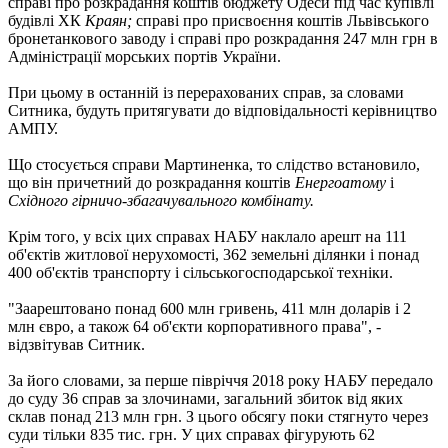
справі про розкрадання коштів бюджету Одеси під час купівлі
будівлі ХК
Краян;
справі про присвоєння коштів Львівського
бронетанкового заводу і справі про розкрадання 247 млн ​​грн в
Адміністрації морських портів України.
При цьому в останній із перерахованих справ, за словами
Ситника, будуть притягувати до відповідальності керівництво
АМПУ.
Що стосується справи Мартиненка, то слідство встановило,
що він причетний до розкрадання коштів
Енергоатому
і
Східного гірничо-збагачувального комбінату.
Крім того, у всіх цих справах НАБУ наклало арешт на 111
об'єктів житлової нерухомості, 362 земельні ділянки і понад
400 об'єктів транспорту і сільськогосподарської техніки.
"Заарештовано понад 600 млн гривень, 411 млн доларів і 2
млн євро, а також 64 об'єкти корпоративного права", -
відзвітував Ситник.
За його словами, за перше півріччя 2018 року НАБУ передало
до суду 36 справ за злочинами, загальний збиток від яких
склав понад 213 млн грн. З цього обсягу поки стягнуто через
суди тільки 835 тис. грн. У цих справах фігурують 62