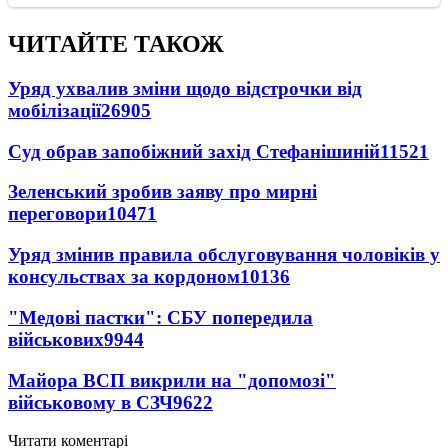
ЧИТАЙТЕ ТАКОЖ
Уряд ухвалив зміни щодо відстрочки від
мобілізації
26905
Суд обрав запобіжний захід Стефанішиній
11521
Зеленський зробив заяву про мирні
переговори
10471
Уряд змінив правила обслуговування чоловіків у
консульствах за кордоном
10136
"Медові пастки": СБУ попередила
військових
9944
Майора ВСП викрили на "допомозі"
військовому в СЗЧ
9622
Читати коментарі