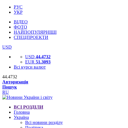
РУС
УКР
ВІДЕО
ФОТО
НАЙПОПУЛЯРНІШІ
СПЕЦПРОЕКТИ
USD
USD
44.4732
EUR
51.3093
Всі курси валют
44.4732
Авторизація
Пошук
RU
ВСІ РОЗДІЛИ
Головна
Україна
Всі новини розділу
Політика