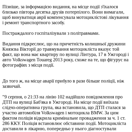
Пізніше, за інформацією видання, на місце події з'їхалося
близько півтора десятка друзів потерпілого. Вони вимагали,
щоб винуватиця аврії компенсувала мотоциклістові лікування
і ремонт транспортного засобу.
Постраждалого госпіталізували з політравмами.
Видання підкреслює, що на причетність колишньої дружини
Князєва Вікторії до травмування мотоцикліста вказує той
факт, що вона має квартиру по вулиці Лінтура, 17 в Ужгороді і
авто Volkswagen Touareg 2013 року, схоже на те, що фігурує на
фотографіях з місця події.
До того ж, на місце аварії прибуло в рази більше поліції, ніж
зазвичай.
"9 серпня, о 21:33 на лінію 102 надійшло повідомлення про
ДТП на вулиці Баб'яка в Ужгороді. На місце події виїхала
слідчо-оперативна група, яка встановила, що ДТП сталася за
участю автомобіля Volkswagen і мотоцикла BMW. За цим
фактом поліція відкрила кримінальне провадження за ч. 1 ст.
286 ККУ. Поліція встановлює обставини події. Мотоцикліста
доставили в лікарню, попередньо у нього діагностували