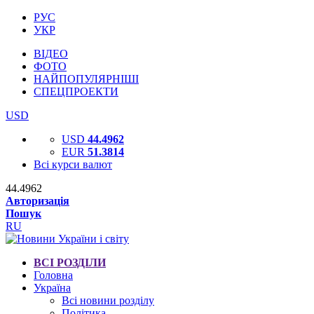
РУС
УКР
ВІДЕО
ФОТО
НАЙПОПУЛЯРНІШІ
СПЕЦПРОЕКТИ
USD
USD
44.4962
EUR
51.3814
Всі курси валют
44.4962
Авторизація
Пошук
RU
ВСІ РОЗДІЛИ
Головна
Україна
Всі новини розділу
Політика