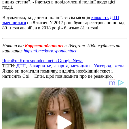
вивих стегна", - йдеться в повідомленні поліції щодо цієї
події.
Відзначимо, за даними поліції, за сім місяців
кількість ДТП
зменшилася
на 8 тисяч. У 2017 році було зареєстровано понад
89 тисяч аварій, а в 2018 році - близько 81 тисячі.
Новини від
Корреспондент.net
в Telegram. Підписуйтесь на
наш канал
https://t.me/korrespondentnet
Читайте Korrespondent.net в Google News
ТЕГИ:
ДТП
,
Закарпатье
,
авария
,
мотоцикл
,
Ужгород
,
жена
Якщо ви помітили помилку, виділіть необхідний текст і
натисніть Ctrl + Enter, щоб повідомити про це редакцію.