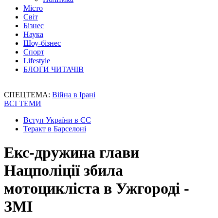
Місто
Світ
Бізнес
Наука
Шоу-бізнес
Спорт
Lifestyle
БЛОГИ ЧИТАЧІВ
СПЕЦТЕМА:
Війна в Ірані
ВСІ ТЕМИ
Вступ України в ЄС
Теракт в Барселоні
Екс-дружина глави
Нацполіції збила
мотоцикліста в Ужгороді -
ЗМІ