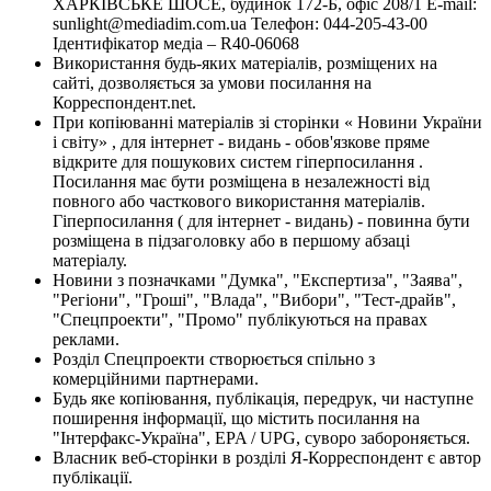
ХАРКІВСЬКЕ ШОСЕ, будинок 172-Б, офіс 208/1 E-mail:
sunlight@mediadim.com.ua
Телефон: 044-205-43-00
Ідентифікатор медіа – R40-06068
Використання будь-яких матеріалів, розміщених на
сайті, дозволяється за умови посилання на
Корреспондент.net.
При копіюванні матеріалів зі сторінки « Новини України
і світу» , для інтернет - видань - обов'язкове пряме
відкрите для пошукових систем гіперпосилання .
Посилання має бути розміщена в незалежності від
повного або часткового використання матеріалів.
Гіперпосилання ( для інтернет - видань) - повинна бути
розміщена в підзаголовку або в першому абзаці
матеріалу.
Новини з позначками "Думка", "Експертиза", "Заява",
"Регіони", "Гроші", "Влада", "Вибори", "Тест-драйв",
"Спецпроекти", "Промо" публікуються на правах
реклами.
Розділ Спецпроекти створюється спільно з
комерційними партнерами.
Будь яке копіювання, публікація, передрук, чи наступне
поширення інформації, що містить посилання на
"Інтерфакс-Україна", EPA / UPG, суворо забороняється.
Власник веб-сторінки в розділі Я-Корреспондент є автор
публікації.