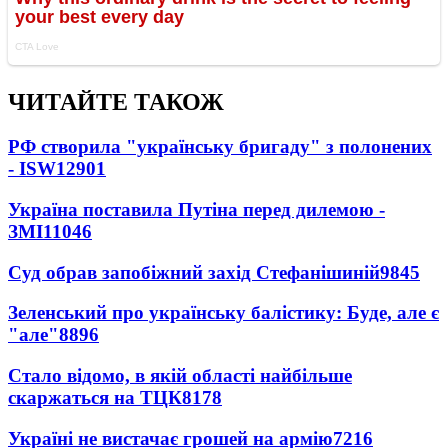
ЧИТАЙТЕ ТАКОЖ
РФ створила "українську бригаду" з полонених
- ISW
12901
Україна поставила Путіна перед дилемою -
ЗМІ
11046
Суд обрав запобіжний захід Стефанішиній
9845
Зеленський про українську балістику: Буде, але є
"але"
8896
Стало відомо, в якій області найбільше
скаржаться на ТЦК
8178
Україні не вистачає грошей на армію
7216