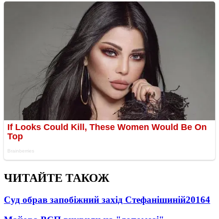
ЧИТАЙТЕ ТАКОЖ
Суд обрав запобіжний захід Стефанішиній
20164