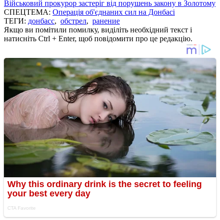
Військовий прокурор застеріг від порушень закону в Золотому
СПЕЦТЕМА:
Операція об'єднаних сил на Донбасі
ТЕГИ:
донбасс
,
обстрел
,
ранение
Якщо ви помітили помилку, виділіть необхідний текст і
натисніть Ctrl + Enter, щоб повідомити про це редакцію.