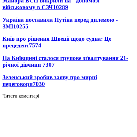
Майора ВСП викрили на "допомозі"
військовому в СЗЧ
10289
Україна поставила Путіна перед дилемою -
ЗМІ
10255
Київ про рішення Швеції щодо судна: Це
прецедент
7574
На Київщині сталося групове зґвалтування 21-
річної дівчини
7307
Зеленський зробив заяву про мирні
переговори
7030
Читати коментарі