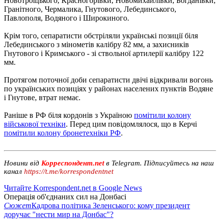
Новотроїцького, Красногорівки, Новомихайлівки, Богданівки,
Гранітного, Чермалика, Гнутового, Лебединського,
Павлополя, Водяного і Широкиного.
Крім того, сепаратисти обстріляли українські позиції біля
Лебединського з мінометів калібру 82 мм, а захисників
Гнутового і Кримського - зі ствольної артилерії калібру 122
мм.
Протягом поточної доби сепаратисти двічі відкривали вогонь
по українських позиціях у районах населених пунктів Водяне
і Гнутове, втрат немає.
Раніше в РФ біля кордонів з Україною
помітили колону
військової техніки
. Перед цим повідомлялося, що в Керчі
помітили колону бронетехніки РФ
.
Новини від
Корреспондент.net
в Telegram. Підписуйтесь на наш
канал
https://t.me/korrespondentnet
Читайте Korrespondent.net в Google News
Операція об'єднаних сил на Донбасі
Сюжет
Кадрова політика Зеленського: кому президент
доручає "нести мир на Донбас"?