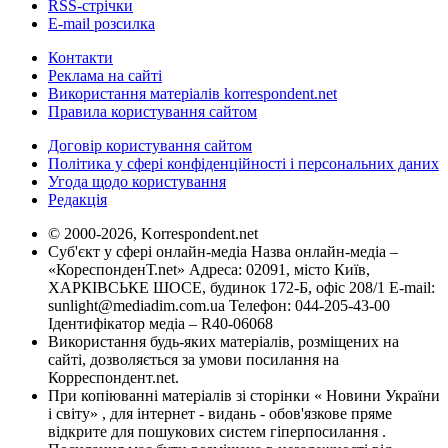
RSS-стрічки
E-mail розсилка
Контакти
Реклама на сайті
Використання матеріалів korrespondent.net
Правила користування сайтом
Договір користування сайтом
Політика у сфері конфіденційності і персональних даних
Угода щодо користування
Редакція
© 2000-2026, Korrespondent.net
Суб'єкт у сфері онлайн-медіа Назва онлайн-медіа –
«КореспонденТ.net» Адреса: 02091, місто Київ,
ХАРКІВСЬКЕ ШОСЕ, будинок 172-Б, офіс 208/1 E-mail:
sunlight@mediadim.com.ua
Телефон: 044-205-43-00
Ідентифікатор медіа – R40-06068
Використання будь-яких матеріалів, розміщених на
сайті, дозволяється за умови посилання на
Корреспондент.net.
При копіюванні матеріалів зі сторінки « Новини України
і світу» , для інтернет - видань - обов'язкове пряме
відкрите для пошукових систем гіперпосилання .