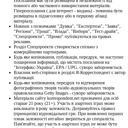
Посилання має бути розміщена в незалежності від
повного або часткового використання матеріалів.
Гіперпосилання ( для інтернет - видань) - повинна бути
розміщена в підзаголовку або в першому абзаці
матеріалу.
Новини з позначками "Думка", "Експертиза", "Заява",
"Регіони", "Гроші", "Влада", "Вибори", "Тест-драйв",
"Спецпроекти", "Промо" публікуються на правах
реклами.
Розділ Спецпроекти створюється спільно з
комерційними партнерами.
Будь яке копіювання, публікація, передрук, чи наступне
поширення інформації, що містить посилання на
"Інтерфакс-Україна", EPA / UPG, суворо забороняється.
Власник веб-сторінки в розділі Я-Корреспондент є автор
публікації.
Будь-яке копіювання, передрук та відтворення
фотографічних творів та/або аудіовізуальних творів
правовласника Getty Images - суворо забороняється.
Матеріали сайту korrespondent.net призначені для осіб
старше 21 року (21+). Участь в азартних іграх може
викликати ігрову залежність. Дотримуйтесь правил
(принципів) відповідальної гри. При виявленні перших
ознак залежності негайно зверніться до спеціаліста.
Пам'ятайте, що участь в азартних іграх не може бути