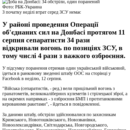
Фото: РБК-Украина
З початку неділі втрат серед ЗСУ немає
У районі проведення Операції
об'єднаних сил на Донбасі протягом 11
серпня сепаратисти 34 рази
відкривали вогонь по позиціях ЗСУ, в
тому числі 4 рази з важкого озброєння.
У підсумку поранення отримав один український військовий,
ідеться в ранковому зведенні штабу ООС на сторінці у
Facebook в неділю, 12 серпня.
"Війська (сепаратистів, - ред.) вели прицільний вогонь з
гранатометів, великокаліберних кулеметів і стрілецької зброї, а
на окремих напрямках - з озброєння БМП і протитанковими
керованими ракетами", - йдеться в повідомленні.
За даними штабу, обстріли здійснювалися по захисникам
Кримського, Новотошківського, Новозванівки,
Новоолександрівки, Світлодарська, Новгородського,