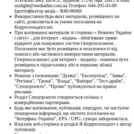
ХАРКІВСЬКЕ ШОСЕ, будинок 172-Б, офіс 208/1 E-mail:
sunlight@mediadim.com.ua
Телефон: 044-205-43-00
Ідентифікатор медіа – R40-06068
Використання будь-яких матеріалів, розміщених на
сайті, дозволяється за умови посилання на
Корреспондент.net.
При копіюванні матеріалів зі сторінки « Новини України
і світу» , для інтернет - видань - обов'язкове пряме
відкрите для пошукових систем гіперпосилання .
Посилання має бути розміщена в незалежності від
повного або часткового використання матеріалів.
Гіперпосилання ( для інтернет - видань) - повинна бути
розміщена в підзаголовку або в першому абзаці
матеріалу.
Новини з позначками "Думка", "Експертиза", "Заява",
"Регіони", "Гроші", "Влада", "Вибори", "Тест-драйв",
"Спецпроекти", "Промо" публікуються на правах
реклами.
Розділ Спецпроекти створюється спільно з
комерційними партнерами.
Будь яке копіювання, публікація, передрук, чи наступне
поширення інформації, що містить посилання на
"Інтерфакс-Україна", EPA / UPG, суворо забороняється.
Власник веб-сторінки в розділі Я-Корреспондент є автор
публікації.