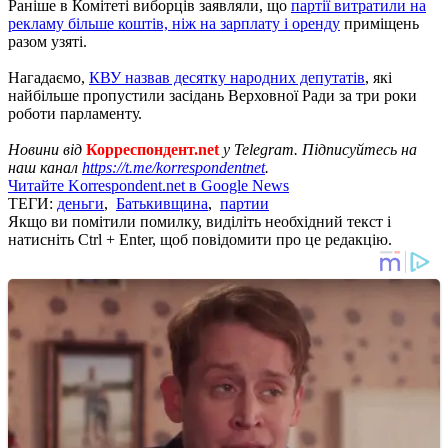
Раніше в Комітеті виборців заявляли, що
партії витратили на
рекламу більше коштів, ніж на зарплату і оренду
приміщень
разом узяті.
Нагадаємо,
КВУ назвав десятку народних депутатів
, які
найбільше пропустили засідань Верховної Ради за три роки
роботи парламенту.
Новини від
Корреспондент.net
у Telegram. Підписуйтесь на
наш канал
https://t.me/korrespondentnet
.
Читайте Korrespondent.net в Google News
ТЕГИ:
деньги
,
Батькивщина
,
партии
Якщо ви помітили помилку, виділіть необхідний текст і
натисніть Ctrl + Enter, щоб повідомити про це редакцію.