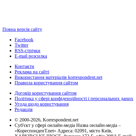
Повна версія сайту
Facebook
Twitter
RSS-стрічки
E-mail розсилка
Контакти
Реклама на сайті
Використання матеріалів korrespondent.net
Правила користування сайтом
Договір користування сайтом
Політика у сфері конфіденційності і персональних даних
Угода щодо користування
Редакція
© 2000-2026, Korrespondent.net
Суб'єкт у сфері онлайн-медіа Назва онлайн-медіа –
«КореспонденТ.net» Адреса: 02091, місто Київ,