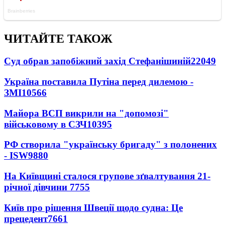
ЧИТАЙТЕ ТАКОЖ
Суд обрав запобіжний захід Стефанішиній
22049
Україна поставила Путіна перед дилемою -
ЗМІ
10566
Майора ВСП викрили на "допомозі"
військовому в СЗЧ
10395
РФ створила "українську бригаду" з полонених
- ISW
9880
На Київщині сталося групове зґвалтування 21-
річної дівчини
7755
Київ про рішення Швеції щодо судна: Це
прецедент
7661