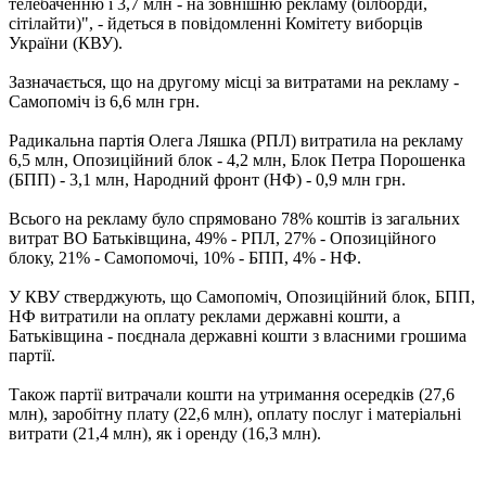
телебаченню і 3,7 млн ​​- на зовнішню рекламу (білборди,
сітілайти)", - йдеться в повідомленні Комітету виборців
України (КВУ).
Зазначається, що на другому місці за витратами на рекламу -
Самопоміч із 6,6 млн грн.
Радикальна партія Олега Ляшка (РПЛ) витратила на рекламу
6,5 млн, Опозиційний блок - 4,2 млн, Блок Петра Порошенка
(БПП) - 3,1 млн, Народний фронт (НФ) - 0,9 млн грн.
Всього на рекламу було спрямовано 78% коштів із загальних
витрат ВО Батьківщина, 49% - РПЛ, 27% - Опозиційного
блоку, 21% - Самопомочі, 10% - БПП, 4% - НФ.
У КВУ стверджують, що Самопоміч, Опозиційний блок, БПП,
НФ витратили на оплату реклами державні кошти, а
Батьківщина - поєднала державні кошти з власними грошима
партії.
Також партії витрачали кошти на утримання осередків (27,6
млн), заробітну плату (22,6 млн), оплату послуг і матеріальні
витрати (21,4 млн), як і оренду (16,3 млн).