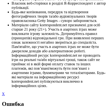
Власник веб-сторінки в розділі Я-Корреспондент є автор
публікації.
Будь-яке копіювання, передрук та відтворення
фотографічних творів та/або аудіовізуальних творів
правовласника Getty Images - суворо забороняється.
Матеріали сайту korrespondent.net призначені для осіб
старше 21 року (21+). Участь в азартних іграх може
викликати ігрову залежність. Дотримуйтесь правил
(принципів) відповідальної гри. При виявленні перших
ознак залежності негайно зверніться до спеціаліста.
Пам'ятайте, що участь в азартних іграх не може бути
джерелом доходів або альтернативою роботі.
Інформаційний ресурс korrespondent.net не проводить
ігри на реальні та/або віртуальні гроші, також сайт не
приймає ні в якій формі оплату ставок та інших
платежів, які пов’язані/можуть бути пов’язані з
азартними іграми, букмекерами чи тоталізаторами. Будь-
які матеріали на інформаційному ресурсі
korrespondent.net публікуються виключно в
інформаційних цілях.
X
Ошибка