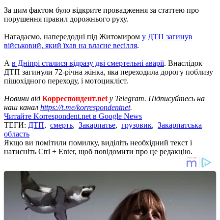
За цим фактом було відкрите провадження за статтею про
порушення правил дорожнього руху.
Нагадаємо, напередодні під Житомиром
у ДТП загинув
військовий, який їхав на власне весілля
.
А
в Дніпрі сталися відразу дві смертельні аварії
. Внаслідок
ДТП загинули 72-річна жінка, яка переходила дорогу поблизу
пішохідного переходу, і мотоцикліст.
Новини від
Корреспондент.net
у Telegram. Підписуйтесь на
наш канал
https://t.me/korrespondentnet
.
Читайте Korrespondent.net в Google News
ТЕГИ:
ДТП
,
смерть
,
Закарпатье
,
грузовик
,
Закарпатська
область
Якщо ви помітили помилку, виділіть необхідний текст і
натисніть Ctrl + Enter, щоб повідомити про це редакцію.