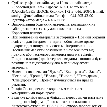
Суб'єкт у сфері онлайн-медіа Назва онлайн-медіа –
«КореспонденТ.net» Адреса: 02091, місто Київ,
ХАРКІВСЬКЕ ШОСЕ, будинок 172-Б, офіс 208/1 E-mail:
sunlight@mediadim.com.ua
Телефон: 044-205-43-00
Ідентифікатор медіа – R40-06068
Використання будь-яких матеріалів, розміщених на
сайті, дозволяється за умови посилання на
Корреспондент.net.
При копіюванні матеріалів зі сторінки « Новини України
і світу» , для інтернет - видань - обов'язкове пряме
відкрите для пошукових систем гіперпосилання .
Посилання має бути розміщена в незалежності від
повного або часткового використання матеріалів.
Гіперпосилання ( для інтернет - видань) - повинна бути
розміщена в підзаголовку або в першому абзаці
матеріалу.
Новини з позначками "Думка", "Експертиза", "Заява",
"Регіони", "Гроші", "Влада", "Вибори", "Тест-драйв",
"Спецпроекти", "Промо" публікуються на правах
реклами.
Розділ Спецпроекти створюється спільно з
комерційними партнерами.
Будь яке копіювання, публікація, передрук, чи наступне
поширення інформації, що містить посилання на
"Інтерфакс-Україна", EPA / UPG, суворо забороняється.