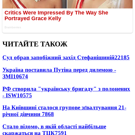
ЧИТАЙТЕ ТАКОЖ
Суд обрав запобіжний захід Стефанішиній
22185
Україна поставила Путіна перед дилемою -
ЗМІ
10674
РФ створила "українську бригаду" з полонених
- ISW
10575
На Київщині сталося групове зґвалтування 21-
річної дівчини
7868
Стало відомо, в якій області найбільше
скаржаться на ТЦК
7591