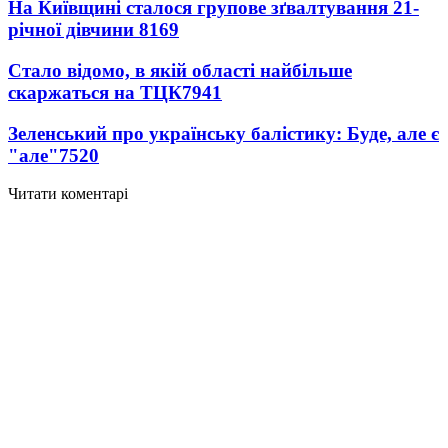
На Київщині сталося групове зґвалтування 21-
річної дівчини
8169
Стало відомо, в якій області найбільше
скаржаться на ТЦК
7941
Зеленський про українську балістику: Буде, але є
"але"
7520
Читати коментарі