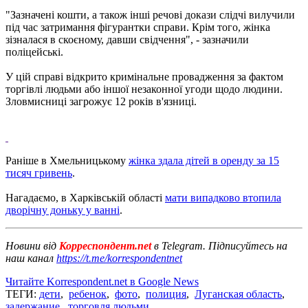
"Зазначені кошти, а також інші речові докази слідчі вилучили
під час затримання фігурантки справи. Крім того, жінка
зізналася в скоєному, давши свідчення", - зазначили
поліцейські.
У цій справі відкрито кримінальне провадження за фактом
торгівлі людьми або іншої незаконної угоди щодо людини.
Зловмисниці загрожує 12 років в'язниці.
Раніше в Хмельницькому
жінка здала дітей в оренду за 15
тисяч гривень
.
Нагадаємо, в Харківській області
мати випадково втопила
дворічну доньку у ванні
.
Новини від
Корреспондент.net
в Telegram. Підписуйтесь на
наш канал
https://t.me/korrespondentnet
Читайте Korrespondent.net в Google News
ТЕГИ:
дети
,
ребенок
,
фото
,
полиция
,
Луганская область
,
задержание
,
торговля людьми