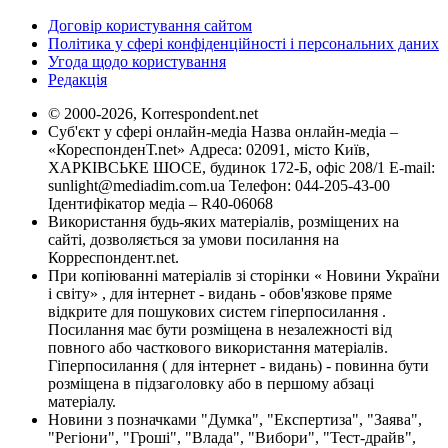
Договір користування сайтом
Політика у сфері конфіденційності і персональних даних
Угода щодо користування
Редакція
© 2000-2026, Korrespondent.net
Суб'єкт у сфері онлайн-медіа Назва онлайн-медіа –
«КореспонденТ.net» Адреса: 02091, місто Київ,
ХАРКІВСЬКЕ ШОСЕ, будинок 172-Б, офіс 208/1 E-mail:
sunlight@mediadim.com.ua
Телефон: 044-205-43-00
Ідентифікатор медіа – R40-06068
Використання будь-яких матеріалів, розміщених на
сайті, дозволяється за умови посилання на
Корреспондент.net.
При копіюванні матеріалів зі сторінки « Новини України
і світу» , для інтернет - видань - обов'язкове пряме
відкрите для пошукових систем гіперпосилання .
Посилання має бути розміщена в незалежності від
повного або часткового використання матеріалів.
Гіперпосилання ( для інтернет - видань) - повинна бути
розміщена в підзаголовку або в першому абзаці
матеріалу.
Новини з позначками "Думка", "Експертиза", "Заява",
"Регіони", "Гроші", "Влада", "Вибори", "Тест-драйв",