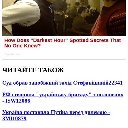
ЧИТАЙТЕ ТАКОЖ
Суд обрав запобіжний захід Стефанішиній
22341
РФ створила "українську бригаду" з полонених
- ISW
12086
Україна поставила Путіна перед дилемою -
ЗМІ
10879