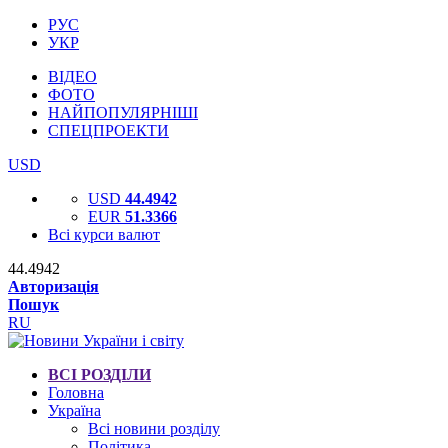
РУС
УКР
ВІДЕО
ФОТО
НАЙПОПУЛЯРНІШІ
СПЕЦПРОЕКТИ
USD
USD
44.4942
EUR
51.3366
Всі курси валют
44.4942
Авторизація
Пошук
RU
ВСІ РОЗДІЛИ
Головна
Україна
Всі новини розділу
Політика