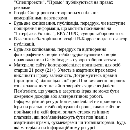
"Спецпроекти", "Промо" публікуються на правах
реклами.
Розділ Спецпроекти створюється спільно з
комерційними партнерами.
Будь яке копіювання, публікація, передрук, чи наступне
поширення інформації, що містить посилання на
"Інтерфакс-Україна", EPA / UPG, суворо забороняється.
Власник веб-сторінки в розділі Я-Корреспондент є автор
публікації.
Будь-яке копіювання, передрук та відтворення
фотографічних творів та/або аудіовізуальних творів
правовласника Getty Images - суворо забороняється.
Матеріали сайту korrespondent.net призначені для осіб
старше 21 року (21+). Участь в азартних іграх може
викликати ігрову залежність. Дотримуйтесь правил
(принципів) відповідальної гри. При виявленні перших
ознак залежності негайно зверніться до спеціаліста.
Пам'ятайте, що участь в азартних іграх не може бути
джерелом доходів або альтернативою роботі.
Інформаційний ресурс korrespondent.net не проводить
ігри на реальні та/або віртуальні гроші, також сайт не
приймає ні в якій формі оплату ставок та інших
платежів, які пов’язані/можуть бути пов’язані з
азартними іграми, букмекерами чи тоталізаторами. Будь-
які матеріали на інформаційному ресурсі