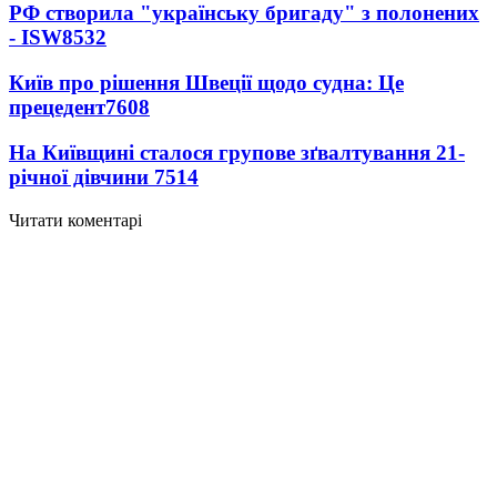
РФ створила "українську бригаду" з полонених
- ISW
8532
Київ про рішення Швеції щодо судна: Це
прецедент
7608
На Київщині сталося групове зґвалтування 21-
річної дівчини
7514
Читати коментарі