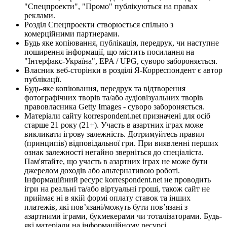
"Спецпроекти", "Промо" публікуються на правах
реклами.
Розділ Спецпроекти створюється спільно з
комерційними партнерами.
Будь яке копіювання, публікація, передрук, чи наступне
поширення інформації, що містить посилання на
"Інтерфакс-Україна", EPA / UPG, суворо забороняється.
Власник веб-сторінки в розділі Я-Корреспондент є автор
публікації.
Будь-яке копіювання, передрук та відтворення
фотографічних творів та/або аудіовізуальних творів
правовласника Getty Images - суворо забороняється.
Матеріали сайту korrespondent.net призначені для осіб
старше 21 року (21+). Участь в азартних іграх може
викликати ігрову залежність. Дотримуйтесь правил
(принципів) відповідальної гри. При виявленні перших
ознак залежності негайно зверніться до спеціаліста.
Пам'ятайте, що участь в азартних іграх не може бути
джерелом доходів або альтернативою роботі.
Інформаційний ресурс korrespondent.net не проводить
ігри на реальні та/або віртуальні гроші, також сайт не
приймає ні в якій формі оплату ставок та інших
платежів, які пов’язані/можуть бути пов’язані з
азартними іграми, букмекерами чи тоталізаторами. Будь-
які матеріали на інформаційному ресурсі