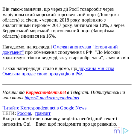
Він також зазначив, що через дії Росії товарообіг через
маріупольський морський торговельний порт (Донецька
область) за січень - червень 2018 року, порівняно з
аналогічними періодом 2017 року, знизився на 10%, а через
Бердянський морський торговельний порт (Запорізька
область) знизився на 16%.
Нагадаємо, напередодні
Омелян анонсував "історичний
документ"
про обмеження сполучення з РФ. "До Москви
ходитимуть тільки ведмеді, як у старі добрі часи", - заявив він.
Також напередодні стало відомо, що
дружина міністра
Омеляна продає свою продукцію в РФ.
Новини від
Корреспондент.net
в Telegram. Підписуйтесь на
наш канал
https://t.me/korrespondentnet
Читайте Korrespondent.net в Google News
ТЕГИ:
Россия
,
транзит
Якщо ви помітили помилку, виділіть необхідний текст і
натисніть Ctrl + Enter, щоб повідомити про це редакцію.