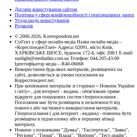
Договір користування сайтом
Політика у сфері конфіденційності і персональних даних
Угода щодо користування
Редакція
© 2000-2026, Korrespondent.net
Суб'єкт у сфері онлайн-медіа Назва онлайн-медіа –
«КореспонденТ.net» Адреса: 02091, місто Київ,
ХАРКІВСЬКЕ ШОСЕ, будинок 172-Б, офіс 208/1 E-mail:
sunlight@mediadim.com.ua
Телефон: 044-205-43-00
Ідентифікатор медіа – R40-06068
Використання будь-яких матеріалів, розміщених на
сайті, дозволяється за умови посилання на
Корреспондент.net.
При копіюванні матеріалів зі сторінки « Новини України
і світу» , для інтернет - видань - обов'язкове пряме
відкрите для пошукових систем гіперпосилання .
Посилання має бути розміщена в незалежності від
повного або часткового використання матеріалів.
Гіперпосилання ( для інтернет - видань) - повинна бути
розміщена в підзаголовку або в першому абзаці
матеріалу.
Новини з позначками "Думка", "Експертиза", "Заява",
"Регіони", "Гроші", "Влада", "Вибори", "Тест-драйв",