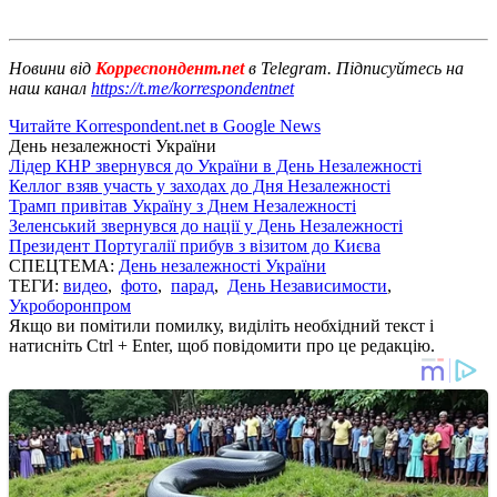
Новини від
Корреспондент.net
в Telegram. Підписуйтесь на
наш канал
https://t.me/korrespondentnet
Читайте Korrespondent.net в Google News
День незалежності України
Лідер КНР звернувся до України в День Незалежності
Келлог взяв участь у заходах до Дня Незалежності
Трамп привітав Україну з Днем Незалежності
Зеленський звернувся до нації у День Незалежності
Президент Португалії прибув з візитом до Києва
СПЕЦТЕМА:
День незалежності України
ТЕГИ:
видео
,
фото
,
парад
,
День Независимости
,
Укроборонпром
Якщо ви помітили помилку, виділіть необхідний текст і
натисніть Ctrl + Enter, щоб повідомити про це редакцію.