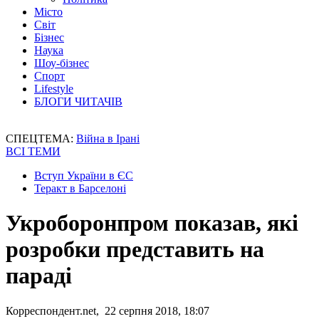
Місто
Світ
Бізнес
Наука
Шоу-бізнес
Спорт
Lifestyle
БЛОГИ ЧИТАЧІВ
СПЕЦТЕМА:
Війна в Ірані
ВСІ ТЕМИ
Вступ України в ЄС
Теракт в Барселоні
Укроборонпром показав, які
розробки представить на
параді
Корреспондент.net, 22 серпня 2018, 18:07