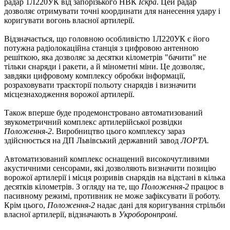
радар 1Л220УК від запорізького НВК
Іскра
. Цей радар
дозволяє отримувати точні координати для нанесення удару і
коригувати вогонь власної артилерії.
Відзначається, що головною особливістю 1Л220УК є його
потужна радіолокаційна станція з цифровою антенною
решіткою, яка дозволяє за десятки кілометрів "бачити" не
тільки снаряди і ракети, а й мінометні міни. Це дозволяє,
завдяки цифровому комплексу обробки інформації,
розраховувати траєкторії польоту снарядів і визначити
місцезнаходження ворожої артилерії.
Також вперше буде продемонстровано автоматизований
звукометричний комплекс артилерійської розвідки
Положення-2
. Виробництво цього комплексу зараз
здійснюється на ДП Львівський державний завод
ЛОРТА.
Автоматизований комплекс оснащений високочутливими
акустичними сенсорами, які дозволяють визначити позицію
ворожої артилерії і місця розривів снарядів на відстані в кілька
десятків кілометрів. З огляду на те, що
Положення-2
працює в
пасивному режимі, противник не може зафіксувати її роботу.
Крім цього,
Положення-2
надає дані для коригування стрільби
власної артилерії, відзначають в
Укроборонпромі.