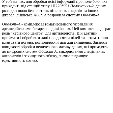
У той же час, для обробки всієї інформації про поле бою, яка
приходить від станцій типу 1Л220УК і
Положення-2,
даних
розвідки щодо безпілотних літальних апаратів та інших
джерел, львівська
ЛОРТА
розробила систему
Оболонь-А
.
Оболонь-А
- комплекс автоматизованого управління
артилерійськими батареєю і дивізіоном. Цей комплекс відіграє
роль "керівного центру" для артилеристів. Він здатний
приймати і обробляти дані про десятки цілей та автоматично
планувати вогонь, розподіляючи цілі для знищення. Завдяки
швидкості обробки величезного масиву даних, які приходять
до цифрових систем
Оболонь-А
, використання спеціальних
алгоритмів і захищеного зв'язку, значно підвищує
ефективність вогню.