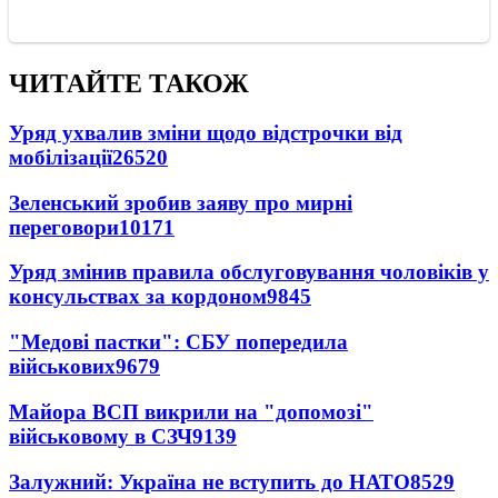
ЧИТАЙТЕ ТАКОЖ
Уряд ухвалив зміни щодо відстрочки від
мобілізації
26520
Зеленський зробив заяву про мирні
переговори
10171
Уряд змінив правила обслуговування чоловіків у
консульствах за кордоном
9845
"Медові пастки": СБУ попередила
військових
9679
Майора ВСП викрили на "допомозі"
військовому в СЗЧ
9139
Залужний: Україна не вступить до НАТО
8529