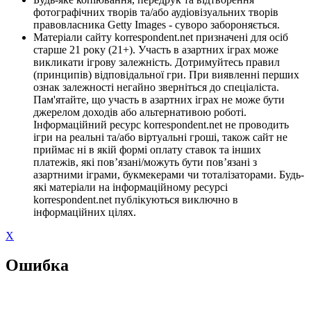
фотографічних творів та/або аудіовізуальних творів
правовласника Getty Images - суворо забороняється.
Матеріали сайту korrespondent.net призначені для осіб
старше 21 року (21+). Участь в азартних іграх може
викликати ігрову залежність. Дотримуйтесь правил
(принципів) відповідальної гри. При виявленні перших
ознак залежності негайно зверніться до спеціаліста.
Пам'ятайте, що участь в азартних іграх не може бути
джерелом доходів або альтернативою роботі.
Інформаційний ресурс korrespondent.net не проводить
ігри на реальні та/або віртуальні гроші, також сайт не
приймає ні в якій формі оплату ставок та інших
платежів, які пов’язані/можуть бути пов’язані з
азартними іграми, букмекерами чи тоталізаторами. Будь-
які матеріали на інформаційному ресурсі
korrespondent.net публікуються виключно в
інформаційних цілях.
X
Ошибка