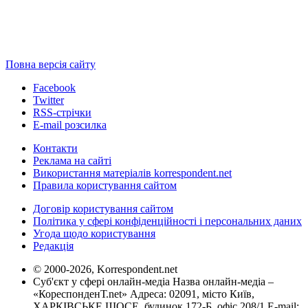
Повна версія сайту
Facebook
Twitter
RSS-стрічки
E-mail розсилка
Контакти
Реклама на сайті
Використання матеріалів korrespondent.net
Правила користування сайтом
Договір користування сайтом
Політика у сфері конфіденційності і персональних даних
Угода щодо користування
Редакція
© 2000-2026, Korrespondent.net
Суб'єкт у сфері онлайн-медіа Назва онлайн-медіа –
«КореспонденТ.net» Адреса: 02091, місто Київ,
ХАРКІВСЬКЕ ШОСЕ, будинок 172-Б, офіс 208/1 E-mail: