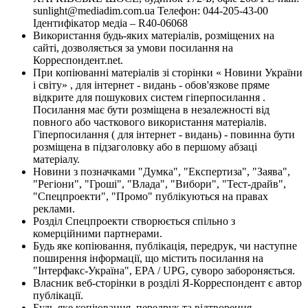
sunlight@mediadim.com.ua
Телефон: 044-205-43-00
Ідентифікатор медіа – R40-06068
Використання будь-яких матеріалів, розміщених на
сайті, дозволяється за умови посилання на
Корреспондент.net.
При копіюванні матеріалів зі сторінки « Новини України
і світу» , для інтернет - видань - обов'язкове пряме
відкрите для пошукових систем гіперпосилання .
Посилання має бути розміщена в незалежності від
повного або часткового використання матеріалів.
Гіперпосилання ( для інтернет - видань) - повинна бути
розміщена в підзаголовку або в першому абзаці
матеріалу.
Новини з позначками "Думка", "Експертиза", "Заява",
"Регіони", "Гроші", "Влада", "Вибори", "Тест-драйв",
"Спецпроекти", "Промо" публікуються на правах
реклами.
Розділ Спецпроекти створюється спільно з
комерційними партнерами.
Будь яке копіювання, публікація, передрук, чи наступне
поширення інформації, що містить посилання на
"Інтерфакс-Україна", EPA / UPG, суворо забороняється.
Власник веб-сторінки в розділі Я-Корреспондент є автор
публікації.
Будь-яке копіювання, передрук та відтворення