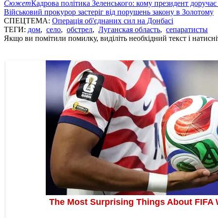
Сюжет
Кадрова політика Зеленського: кому президент доручає
Військовий прокурор застеріг від порушень закону в Золотому
СПЕЦТЕМА:
Операція об'єднаних сил на Донбасі
ТЕГИ:
дом
,
село
,
обстрел
,
Луганская область
,
сепаратисты
Якщо ви помітили помилку, виділіть необхідний текст і натисніт