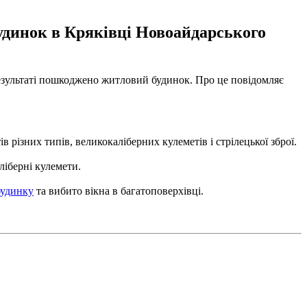
будинок в Кряківці Новоайдарського
 результаті пошкоджено житловий будинок. Про це повідомляє
різних типів, великокаліберних кулеметів і стрілецької зброї.
ліберні кулемети.
будинку
та вибито вікна в багатоповерхівці.