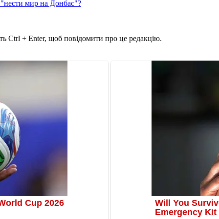
 "нести мир на Донбас"?
ь Ctrl + Enter, щоб повідомити про це редакцію.