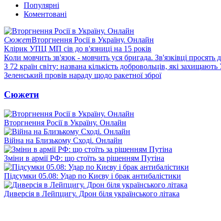
Популярні
Коментовані
Сюжет
Вторгнення Росії в Україну. Онлайн
Клірик УПЦ МП сів до в'язниці на 15 років
Коли мовчить зв'язок - мовчить уся бригада. Зв'язківці просять
З 72 країн світу: названа кількість добровольців, які захищають
Зеленський провів нараду щодо ракетної зброї
Сюжети
Вторгнення Росії в Україну. Онлайн
Війна на Близькому Сході. Онлайн
Зміни в армії РФ: що стоїть за рішенням Путіна
Підсумки 05.08: Удар по Києву і брак антибалістики
Диверсія в Лейпцигу. Дрон біля українського літака