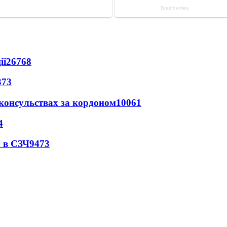
ії
26768
373
 консульствах за кордоном
10061
4
 в СЗЧ
9473