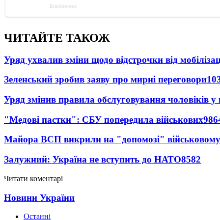
ЧИТАЙТЕ ТАКОЖ
Уряд ухвалив зміни щодо відстрочки від мобілізац
Зеленський зробив заяву про мирні переговори
10
Уряд змінив правила обслуговування чоловіків у
"Медові пастки": СБУ попередила військових
986
Майора ВСП викрили на "допомозі" військовому
Залужний: Україна не вступить до НАТО
8582
Читати коментарі
Новини України
Останні