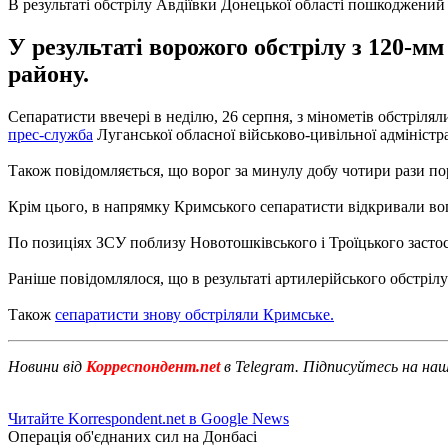
В результаті обстрілу Авдіївки Донецької області пошкоджений
У результаті ворожого обстрілу з 120-
району.
Сепаратисти ввечері в неділю, 26 серпня, з мінометів обстріл
прес-служба
Луганської обласної військово-цивільної адміністра
Також повідомляється, що ворог за минулу добу чотири рази 
Крім цього, в напрямку Кримського сепаратисти відкривали вого
По позиціях ЗСУ поблизу Новотошківського і Троїцького застос
Раніше повідомлялося, що в результаті артилерійського обстріл
Також
сепаратисти знову обстріляли Кримське.
Новини від
Корреспондент.net
в Telegram. Підписуйтесь на на
Читайте Korrespondent.net в Google News
Операція об'єднаних сил на Донбасі