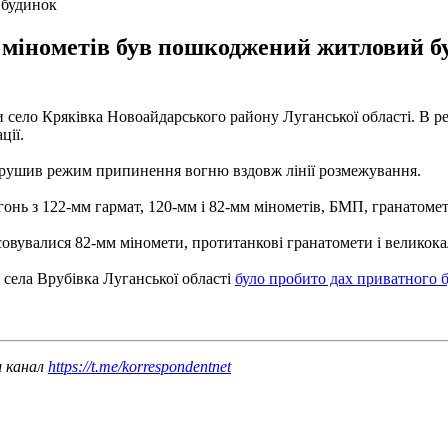
 будинок
мм мінометів був пошкоджений житловий 
яли село Кряківка Новоайдарського району Луганської області. В
ції.
порушив режим припинення вогню вздовж лінії розмежування.
нь з 122-мм гармат, 120-мм і 82-мм мінометів, БМП, гранатометів 
овувалися 82-мм міномети, протитанкові гранатомети і великока
у села Врубівка Луганської області
було пробито дах приватного 
ш канал
https://t.me/korrespondentnet