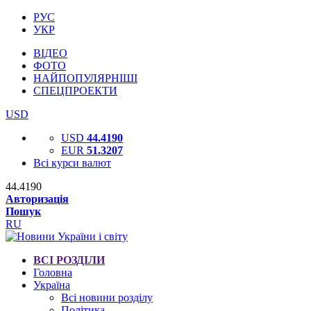
РУС
УКР
ВІДЕО
ФОТО
НАЙПОПУЛЯРНІШІ
СПЕЦПРОЕКТИ
USD
USD
44.4190
EUR
51.3207
Всі курси валют
44.4190
Авторизація
Пошук
RU
ВСІ РОЗДІЛИ
Головна
Україна
Всі новини розділу
Політика