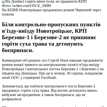
Фото: twitter.com/OSCE_SMM
На КПВВ Новотроїцьке продовжено режим Червоний через
пожежі
Біля контрольно-пропускних пунктів
в'їзду-виїзду Новотроїцьке, КРП
Березове-1 і Березове-2 не припиняє
горіти суха трава та детонують
боєприпаси.
Командувач об'єднаних сил Сергій Наєв наказав продовжити
режим вищої тривоги на контрольному пункті в'їзду-виїзду
Новотроїцьке і контрольних постах Березове-1 і Березове-2 на
південь від Донецька.
Про це в четвер, 30 серпня, повідомляє
штаб ООС у соцмережі Facebook.
Зазначається, що поблизу контрольного поста Березове-2
продовжує горіти суха трава.
Від вогню детонують мінно-
вибухові загородження, а також боєприпаси, що не
розірвалися.