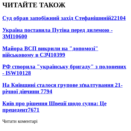
ЧИТАЙТЕ ТАКОЖ
Суд обрав запобіжний захід Стефанішиній
22104
Україна поставила Путіна перед дилемою -
ЗМІ
10600
Майора ВСП викрили на "допомозі"
військовому в СЗЧ
10399
РФ створила "українську бригаду" з полонених
- ISW
10128
На Київщині сталося групове зґвалтування 21-
річної дівчини
7794
Київ про рішення Швеції щодо судна: Це
прецедент
7671
Читати коментарі