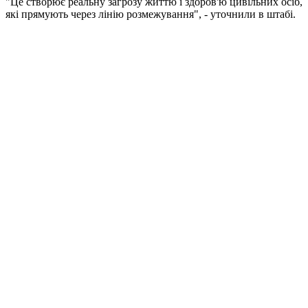
"Це створює реальну загрозу життю і здоров'ю цивільних осіб,
які прямують через лінію розмежування", - уточнили в штабі.