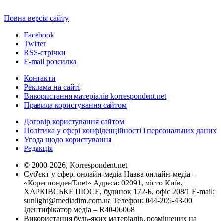
Повна версія сайту
Facebook
Twitter
RSS-стрічки
E-mail розсилка
Контакти
Реклама на сайті
Використання матеріалів korrespondent.net
Правила користування сайтом
Договір користування сайтом
Політика у сфері конфіденційності і персональних даних
Угода щодо користування
Редакція
© 2000-2026, Korrespondent.net
Суб'єкт у сфері онлайн-медіа Назва онлайн-медіа –
«КореспонденТ.net» Адреса: 02091, місто Київ,
ХАРКІВСЬКЕ ШОСЕ, будинок 172-Б, офіс 208/1 E-mail:
sunlight@mediadim.com.ua
Телефон: 044-205-43-00
Ідентифікатор медіа – R40-06068
Використання будь-яких матеріалів, розміщених на