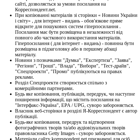
сайті, дозволяється за умови посилання на
Корреспондент.net.
При копіюванні матеріалів зі сторінки « Новини України
і світу» , для інтернет - видань - обов'язкове пряме
відкрите для пошукових систем гіперпосилання .
Посилання має бути розміщена в незалежності від
повного або часткового використання матеріалів.
Гіперпосилання ( для інтернет - видань) - повинна бути
розміщена в підзаголовку або в першому абзаці
матеріалу.
Новини з позначками "Думка", "Експертиза", "Заява",
"Регіони", "Гроші", "Влада", "Вибори", "Тест-драйв",
"Спецпроекти", "Промо" публікуються на правах
реклами.
Розділ Спецпроекти створюється спільно з
комерційними партнерами.
Будь яке копіювання, публікація, передрук, чи наступне
поширення інформації, що містить посилання на
"Інтерфакс-Україна", EPA / UPG, суворо забороняється.
Власник веб-сторінки в розділі Я-Корреспондент є автор
публікації.
Будь-яке копіювання, передрук та відтворення
фотографічних творів та/або аудіовізуальних творів
правовласника Getty Images - суворо забороняється.
Матеріали сайту korrespondent.net призначені для осіб