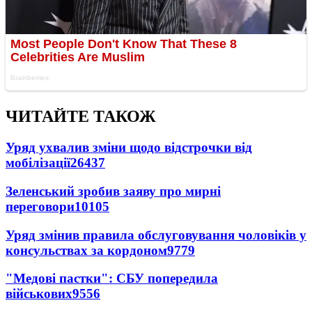
ЧИТАЙТЕ ТАКОЖ
Уряд ухвалив зміни щодо відстрочки від
мобілізації
26437
Зеленський зробив заяву про мирні
переговори
10105
Уряд змінив правила обслуговування чоловіків у
консульствах за кордоном
9779
"Медові пастки": СБУ попередила
військових
9556