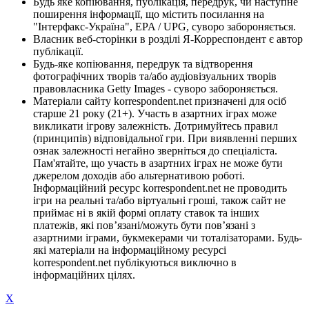
Будь яке копіювання, публікація, передрук, чи наступне
поширення інформації, що містить посилання на
"Інтерфакс-Україна", EPA / UPG, суворо забороняється.
Власник веб-сторінки в розділі Я-Корреспондент є автор
публікації.
Будь-яке копіювання, передрук та відтворення
фотографічних творів та/або аудіовізуальних творів
правовласника Getty Images - суворо забороняється.
Матеріали сайту korrespondent.net призначені для осіб
старше 21 року (21+). Участь в азартних іграх може
викликати ігрову залежність. Дотримуйтесь правил
(принципів) відповідальної гри. При виявленні перших
ознак залежності негайно зверніться до спеціаліста.
Пам'ятайте, що участь в азартних іграх не може бути
джерелом доходів або альтернативою роботі.
Інформаційний ресурс korrespondent.net не проводить
ігри на реальні та/або віртуальні гроші, також сайт не
приймає ні в якій формі оплату ставок та інших
платежів, які пов’язані/можуть бути пов’язані з
азартними іграми, букмекерами чи тоталізаторами. Будь-
які матеріали на інформаційному ресурсі
korrespondent.net публікуються виключно в
інформаційних цілях.
X