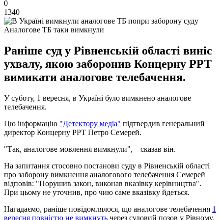
0
1340
Аналогове ТБ таки вимкнули
Раніше суд у Рівненській області виніс
ухвалу, якою заборонив Концерну РРТ
вимикати аналогове телебачення.
У суботу, 1 вересня, в Україні було вимкнено аналогове
телебачення.
Цю інформацію
"Детектору медіа"
підтвердив генеральний
директор Концерну РРТ Петро Семерей.
"Так, аналогове мовлення вимкнули", – сказав він.
На запитання стосовно постанови суду в Рівненській області
про заборону вимкнення аналогового телебачення Семерей
відповів: "Порушив закон, виконав вказівку керівництва".
При цьому не уточнив, про чию саме вказівку йдеться.
Нагадаємо, раніше повідомлялося, що аналогове телебачення
1
вересня повністю не вимкнуть
через судовий позов у Рівному.