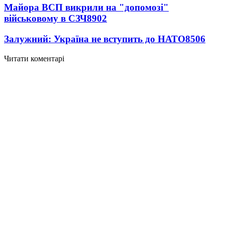
Майора ВСП викрили на "допомозі"
військовому в СЗЧ
8902
Залужний: Україна не вступить до НАТО
8506
Читати коментарі