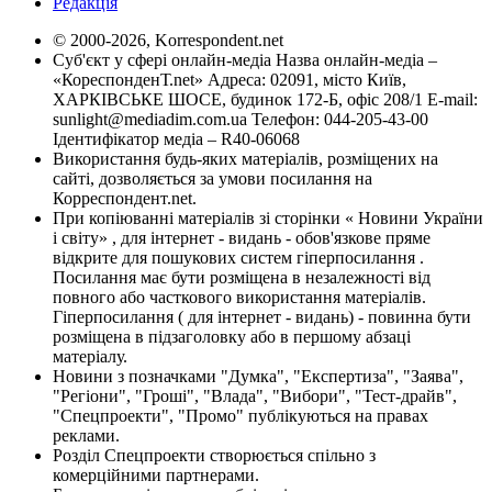
Редакція
© 2000-2026, Korrespondent.net
Суб'єкт у сфері онлайн-медіа Назва онлайн-медіа –
«КореспонденТ.net» Адреса: 02091, місто Київ,
ХАРКІВСЬКЕ ШОСЕ, будинок 172-Б, офіс 208/1 E-mail:
sunlight@mediadim.com.ua
Телефон: 044-205-43-00
Ідентифікатор медіа – R40-06068
Використання будь-яких матеріалів, розміщених на
сайті, дозволяється за умови посилання на
Корреспондент.net.
При копіюванні матеріалів зі сторінки « Новини України
і світу» , для інтернет - видань - обов'язкове пряме
відкрите для пошукових систем гіперпосилання .
Посилання має бути розміщена в незалежності від
повного або часткового використання матеріалів.
Гіперпосилання ( для інтернет - видань) - повинна бути
розміщена в підзаголовку або в першому абзаці
матеріалу.
Новини з позначками "Думка", "Експертиза", "Заява",
"Регіони", "Гроші", "Влада", "Вибори", "Тест-драйв",
"Спецпроекти", "Промо" публікуються на правах
реклами.
Розділ Спецпроекти створюється спільно з
комерційними партнерами.