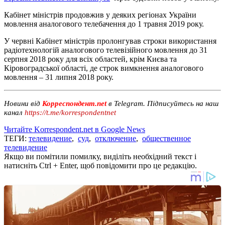
Кабінет міністрів продовжив у деяких регіонах України
мовлення аналогового телебачення до 1 травня 2019 року.
У червні Кабінет міністрів пролонгував строки використання
радіотехнологій аналогового телевізійного мовлення до 31
серпня 2018 року для всіх областей, крім Києва та
Кіровоградської області, де строк вимкнення аналогового
мовлення – 31 липня 2018 року.
Новини від
Корреспондент.net
в Telegram. Підписуйтесь на наш
канал
https://t.me/korrespondentnet
Читайте Korrespondent.net в Google News
ТЕГИ:
телевидение
,
суд
,
отключение
,
общественное
телевидение
Якщо ви помітили помилку, виділіть необхідний текст і
натисніть Ctrl + Enter, щоб повідомити про це редакцію.