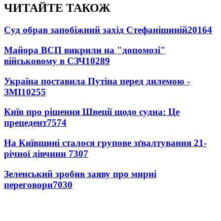
ЧИТАЙТЕ ТАКОЖ
Суд обрав запобіжний захід Стефанішиній
20164
Майора ВСП викрили на "допомозі"
військовому в СЗЧ
10289
Україна поставила Путіна перед дилемою -
ЗМІ
10255
Київ про рішення Швеції щодо судна: Це
прецедент
7574
На Київщині сталося групове зґвалтування 21-
річної дівчини
7307
Зеленський зробив заяву про мирні
переговори
7030