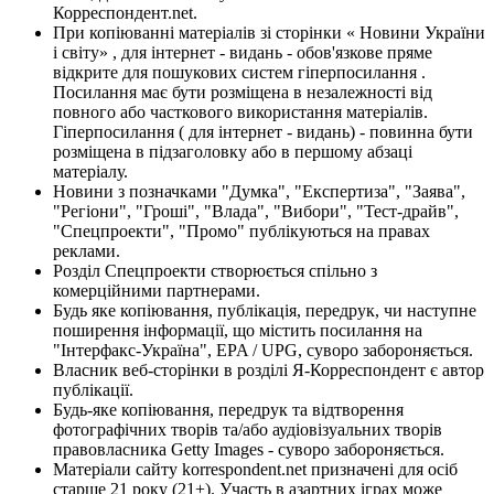
Корреспондент.net.
При копіюванні матеріалів зі сторінки « Новини України
і світу» , для інтернет - видань - обов'язкове пряме
відкрите для пошукових систем гіперпосилання .
Посилання має бути розміщена в незалежності від
повного або часткового використання матеріалів.
Гіперпосилання ( для інтернет - видань) - повинна бути
розміщена в підзаголовку або в першому абзаці
матеріалу.
Новини з позначками "Думка", "Експертиза", "Заява",
"Регіони", "Гроші", "Влада", "Вибори", "Тест-драйв",
"Спецпроекти", "Промо" публікуються на правах
реклами.
Розділ Спецпроекти створюється спільно з
комерційними партнерами.
Будь яке копіювання, публікація, передрук, чи наступне
поширення інформації, що містить посилання на
"Інтерфакс-Україна", EPA / UPG, суворо забороняється.
Власник веб-сторінки в розділі Я-Корреспондент є автор
публікації.
Будь-яке копіювання, передрук та відтворення
фотографічних творів та/або аудіовізуальних творів
правовласника Getty Images - суворо забороняється.
Матеріали сайту korrespondent.net призначені для осіб
старше 21 року (21+). Участь в азартних іграх може