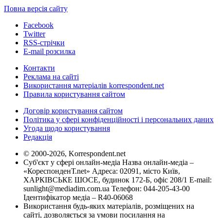
Повна версія сайту
Facebook
Twitter
RSS-стрічки
E-mail розсилка
Контакти
Реклама на сайті
Використання матеріалів korrespondent.net
Правила користування сайтом
Договір користування сайтом
Політика у сфері конфіденційності і персональних даних
Угода щодо користування
Редакція
© 2000-2026, Korrespondent.net
Суб'єкт у сфері онлайн-медіа Назва онлайн-медіа –
«КореспонденТ.net» Адреса: 02091, місто Київ,
ХАРКІВСЬКЕ ШОСЕ, будинок 172-Б, офіс 208/1 E-mail:
sunlight@mediadim.com.ua
Телефон: 044-205-43-00
Ідентифікатор медіа – R40-06068
Використання будь-яких матеріалів, розміщених на
сайті, дозволяється за умови посилання на