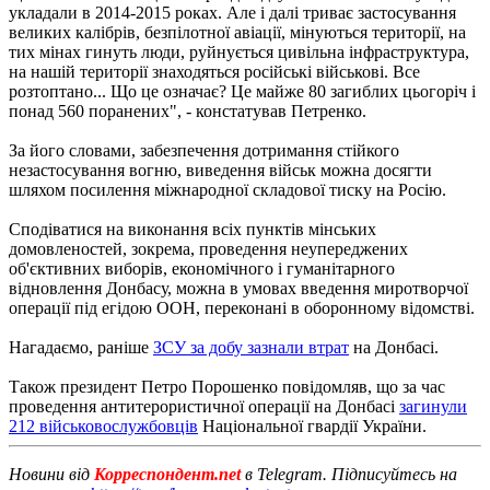
укладали в 2014-2015 роках. Але і далі триває застосування
великих калібрів, безпілотної авіації, мінуються території, на
тих мінах гинуть люди, руйнується цивільна інфраструктура,
на нашій території знаходяться російські військові. Все
розтоптано... Що це означає? Це майже 80 загиблих цьогоріч і
понад 560 поранених", - констатував Петренко.
За його словами, забезпечення дотримання стійкого
незастосування вогню, виведення військ можна досягти
шляхом посилення міжнародної складової тиску на Росію.
Сподіватися на виконання всіх пунктів мінських
домовленостей, зокрема, проведення неупереджених
об'єктивних виборів, економічного і гуманітарного
відновлення Донбасу, можна в умовах введення миротворчої
операції під егідою ООН, переконані в оборонному відомстві.
Нагадаємо, раніше
ЗСУ за добу зазнали втрат
на Донбасі.
Також президент Петро Порошенко повідомляв, що за час
проведення антитерористичної операції на Донбасі
загинули
212 військовослужбовців
Національної гвардії України.
Новини від
Корреспондент.net
в Telegram. Підписуйтесь на