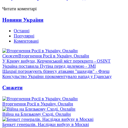
Читати коментарі
Новини України
Останні
Популярні
Коментовані
Сюжет
Вторгнення Росії в Україну. Онлайн
У Криму вибухи, Керченський міст перекрито - OSINT
Україна поставила Путіна перед дилемою - ЗМІ
Шахраї погрожують бізнесу атаками "шахедів" - Флеш
Консульство України прокоментувало напад у Гданську
Сюжети
Вторгнення Росії в Україну. Онлайн
Війна на Близькому Сході. Онлайн
Бенкет генералів. Наслідки вибуху в Москві