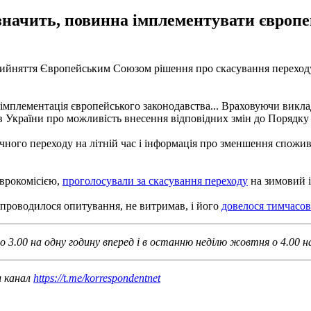
 значить, повинна імплементувати європе
прийняття Європейським Союзом рішення про скасування переходу
 імплементація європейського законодавства... Враховуючи викла
в України про можливість внесення відповідних змін до Порядку об
ного переходу на літній час і інформація про зменшення спожива
Єврокомісією,
проголосували за скасування переходу
на зимовий і 
 проводилося опитування, не витримав, і його
довелося тимчасо
 3.00 на одну годину вперед і в останню неділю жовтня о 4.00 на
ш канал
https://t.me/korrespondentnet