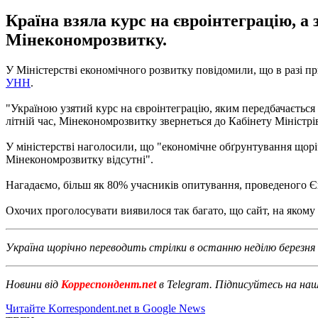
Країна взяла курс на євроінтеграцію, а
Мінекономрозвитку.
У Міністерстві економічного розвитку повідомили, що в разі 
УНН
.
"Україною узятий курс на євроінтеграцію, яким передбачається
літній час, Мінекономрозвитку звернеться до Кабінету Міністрі
У міністерстві наголосили, що "економічне обґрунтування щоріч
Мінекономрозвитку відсутні".
Нагадаємо, більш як 80% учасників опитування, проведеного 
Охочих проголосувати виявилося так багато, що сайт, на якому
Україна щорічно переводить стрілки в останню неділю березня о
Новини від
Корреспондент.net
в Telegram. Підписуйтесь на на
Читайте Korrespondent.net в Google News