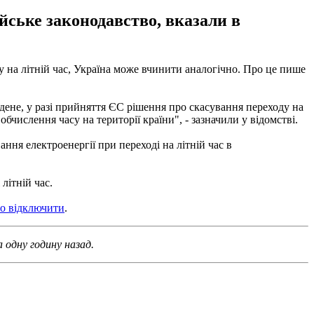
йське законодавство, вказали в
 на літній час, Україна може вчинити аналогічно. Про це пише
дене, у разі прийняття ЄС рішення про скасування переходу на
числення часу на території країни", - зазначили у відомстві.
ння електроенергії при переході на літній час в
літній час.
во відключити
.
 одну годину назад.