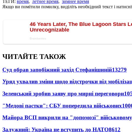
ТЕГИ:
время
,
летнее время
,
зимнее время
Якщо ви помітили помилку, виділіть необхідний текст і натисніт
ЧИТАЙТЕ ТАКОЖ
Суд обрав запобіжний захід Стефанішиній
13279
Уряд ухвалив зміни щодо відстрочки від мобілізац
Зеленський зробив заяву про мирні переговори
10
"Медові пастки": СБУ попередила військових
100
Майора ВСП викрили на "допомозі" військовому
Залужний: Україна не вступить до НАТО
8612