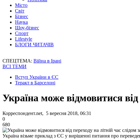
Місто
Світ
Бізнес
Наука
Шоу-бізнес
Спорт
Lifestyle
БЛОГИ ЧИТАЧІВ
СПЕЦТЕМА:
Війна в Ірані
ВСІ ТЕМИ
Вступ України в ЄС
Теракт в Барселоні
Україна може відмовитися від 
Корреспондент.net, 5 вересня 2018, 06:31
0
680
Україна візьме приклад з ЄС у вирішенні питання про переведе