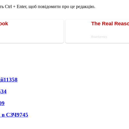
ь Ctrl + Enter, щоб повідомити про це редакцію.
ії
11358
534
09
 в СЗЧ
9745