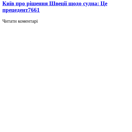
Київ про рішення Швеції щодо судна: Це
прецедент
7661
Читати коментарі