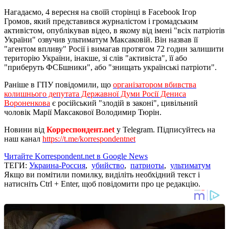
Нагадаємо, 4 вересня на своїй сторінці в Facebook Ігор
Громов, який представився журналістом і громадським
активістом, опублікував відео, в якому від імені "всіх патріотів
України" озвучив ультиматум Максаковій. Він назвав її
"агентом впливу" Росії і вимагав протягом 72 годин залишити
територію України, інакше, зі слів "активіста", її або
"приберуть ФСБшники", або "знищать українські патріоти".
Раніше в ГПУ повідомили, що
організатором вбивства
колишнього депутата Державної Думи Росії Дениса
Вороненкова
є російський "злодій в законі", цивільний
чоловік Марії Максакової Володимир Тюрін.
Новини від
Корреспондент.net
у Telegram. Підписуйтесь на
наш канал
https://t.me/korrespondentnet
Читайте Korrespondent.net в Google News
ТЕГИ:
Украина-Россия
,
убийство
,
патриоты
,
ультиматум
Якщо ви помітили помилку, виділіть необхідний текст і
натисніть Ctrl + Enter, щоб повідомити про це редакцію.