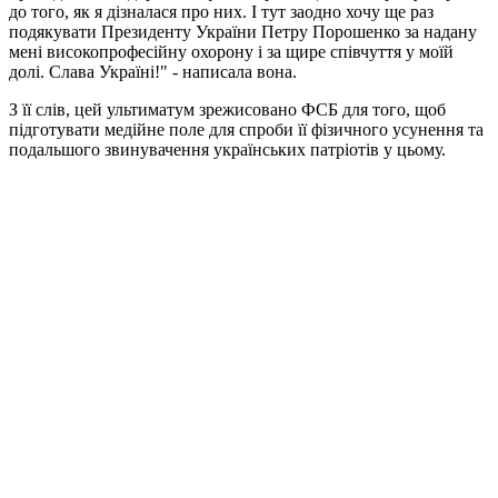
до того, як я дізналася про них. І тут заодно хочу ще раз
подякувати Президенту України Петру Порошенко за надану
мені високопрофесійну охорону і за щире співчуття у моїй
долі. Слава Україні!" - написала вона.
З її слів, цей ультиматум зрежисовано ФСБ для того, щоб
підготувати медійне поле для спроби її фізичного усунення та
подальшого звинувачення українських патріотів у цьому.