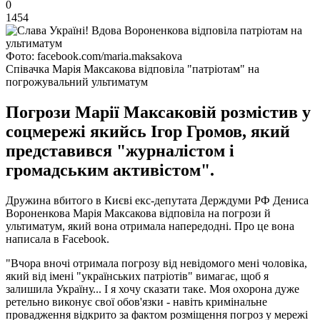
0
1454
Фото: facebook.com/maria.maksakova
Співачка Марія Максакова відповіла "патріотам" на
погрожувальний ультиматум
Погрози Марії Максаковій розмістив у
соцмережі якийсь Ігор Громов, який
представився "журналістом і
громадським активістом".
Дружина вбитого в Києві екс-депутата Держдуми РФ Дениса
Вороненкова Марія Максакова відповіла на погрози й
ультиматум, який вона отримала напередодні. Про це вона
написала в Facebook.
"Вчора вночі отримала погрозу від невідомого мені чоловіка,
який від імені "українських патріотів" вимагає, щоб я
залишила Україну... І я хочу сказати таке. Моя охорона дуже
ретельно виконує свої обов'язки - навіть кримінальне
провадження відкрито за фактом розміщення погроз у мережі