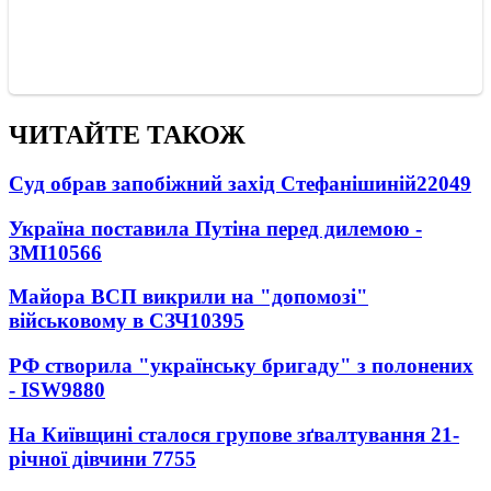
ЧИТАЙТЕ ТАКОЖ
Суд обрав запобіжний захід Стефанішиній
22049
Україна поставила Путіна перед дилемою -
ЗМІ
10566
Майора ВСП викрили на "допомозі"
військовому в СЗЧ
10395
РФ створила "українську бригаду" з полонених
- ISW
9880
На Київщині сталося групове зґвалтування 21-
річної дівчини
7755