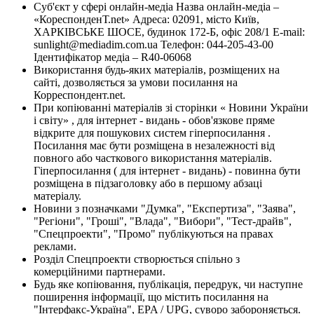
Суб'єкт у сфері онлайн-медіа Назва онлайн-медіа –
«КореспонденТ.net» Адреса: 02091, місто Київ,
ХАРКІВСЬКЕ ШОСЕ, будинок 172-Б, офіс 208/1 E-mail:
sunlight@mediadim.com.ua
Телефон: 044-205-43-00
Ідентифікатор медіа – R40-06068
Використання будь-яких матеріалів, розміщених на
сайті, дозволяється за умови посилання на
Корреспондент.net.
При копіюванні матеріалів зі сторінки « Новини України
і світу» , для інтернет - видань - обов'язкове пряме
відкрите для пошукових систем гіперпосилання .
Посилання має бути розміщена в незалежності від
повного або часткового використання матеріалів.
Гіперпосилання ( для інтернет - видань) - повинна бути
розміщена в підзаголовку або в першому абзаці
матеріалу.
Новини з позначками "Думка", "Експертиза", "Заява",
"Регіони", "Гроші", "Влада", "Вибори", "Тест-драйв",
"Спецпроекти", "Промо" публікуються на правах
реклами.
Розділ Спецпроекти створюється спільно з
комерційними партнерами.
Будь яке копіювання, публікація, передрук, чи наступне
поширення інформації, що містить посилання на
"Інтерфакс-Україна", EPA / UPG, суворо забороняється.