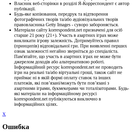
Власник веб-сторінки в розділі Я-Корреспондент є автор
публікації.
Будь-яке копіювання, передрук та відтворення
фотографічних творів та/або аудіовізуальних творів
правовласника Getty Images - суворо забороняється.
Матеріали сайту korrespondent.net призначені для осіб
старше 21 року (21+). Участь в азартних іграх може
викликати ігрову залежність. Дотримуйтесь правил
(принципів) відповідальної гри. При виявленні перших
ознак залежності негайно зверніться до спеціаліста.
Пам'ятайте, що участь в азартних іграх не може бути
джерелом доходів або альтернативою роботі.
Інформаційний ресурс korrespondent.net не проводить
ігри на реальні та/або віртуальні гроші, також сайт не
приймає ні в якій формі оплату ставок та інших
платежів, які пов’язані/можуть бути пов’язані з
азартними іграми, букмекерами чи тоталізаторами. Будь-
які матеріали на інформаційному ресурсі
korrespondent.net публікуються виключно в
інформаційних цілях.
X
Ошибка