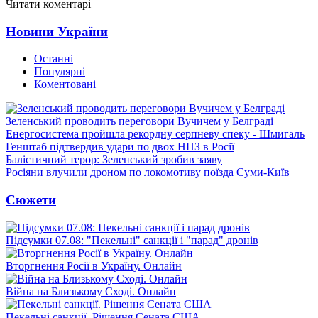
Читати коментарі
Новини України
Останні
Популярні
Коментовані
Зеленський проводить переговори Вучичем у Белграді
Енергосистема пройшла рекордну серпневу спеку - Шмигаль
Генштаб підтвердив удари по двох НПЗ в Росії
Балістичний терор: Зеленський зробив заяву
Росіяни влучили дроном по локомотиву поїзда Суми-Київ
Сюжети
Підсумки 07.08: "Пекельні" санкції і "парад" дронів
Вторгнення Росії в Україну. Онлайн
Війна на Близькому Сході. Онлайн
Пекельні санкції. Рішення Сената США