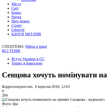
Місто
Світ
Бізнес
Наука
Шоу-бізнес
Спорт
Lifestyle
БЛОГИ ЧИТАЧІВ
СПЕЦТЕМА:
Війна в Ірані
ВСІ ТЕМИ
Вступ України в ЄС
Теракт в Барселоні
Сенцова хочуть номінувати на
Корреспондент.net, 6 вересня 2018, 12:03
0
204
Фото: dpa