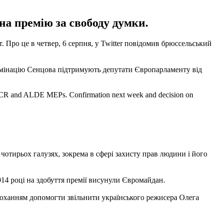
на премію за свободу думки.
т.
Про це в четвер, 6 серпня, у Twitter повідомив брюссельський
омінацію Сенцова підтримують депутати Європарламенту від
ECR and ALDE MEPs. Confirmation next week and decision on
 чотирьох галузях, зокрема в сфері захисту прав людини і його
014 році на здобуття премії висунули Євромайдан.
оханням допомогти звільнити українського режисера Олега