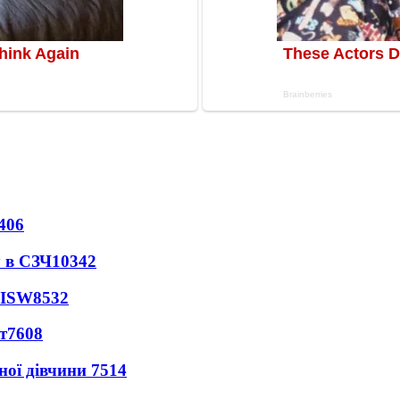
406
 в СЗЧ
10342
 ISW
8532
т
7608
ної дівчини
7514