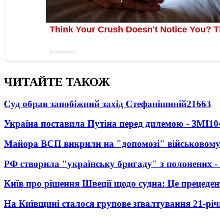
ЧИТАЙТЕ ТАКОЖ
Суд обрав запобіжний захід Стефанішиній
21663
Україна поставила Путіна перед дилемою - ЗМІ
10
Майора ВСП викрили на "допомозі" військовому
РФ створила "українську бригаду" з полонених -
Київ про рішення Швеції щодо судна: Це прецеден
На Київщині сталося групове зґвалтування 21-річ