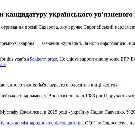
 кандидатуру українського ув'язненого 
 отримання премії Сахарова, яку вручає Європейський парламен
ремію Сахарова", - зазначив журналіст.
За його інформацією, н
for this year’s
#Sakharovprize
. He enjoys support among some EPP, 
sia
наступного тижня.
Ім'я лауреата оголосять в кінці жовтня.
опейського парламенту.
Вона заснована в 1988 році і вручається в
 Мустафу Джемілєва, в 2015 році - українку Надію Савченко.
У 2
нулися до міжнародного співтовариства
, ООН та Євросоюзу з пр