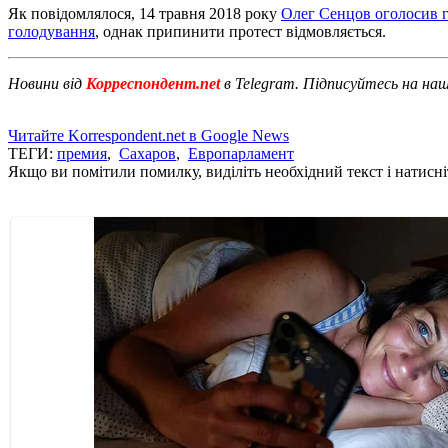
Як повідомлялося, 14 травня 2018 року
Олег Сенцов оголосив 
голодування
, однак припинити протест відмовляється.
Новини від
Корреспондент.net
в Telegram. Підписуйтесь на на
Читайте Korrespondent.net в Google News
ТЕГИ:
премия
,
Сахаров
,
Европарламент
Якщо ви помітили помилку, виділіть необхідний текст і натисніт