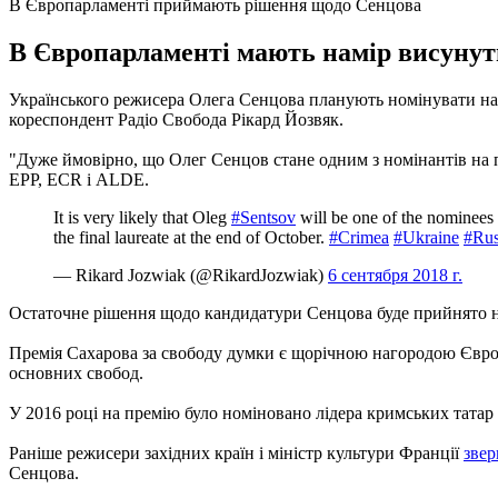
В Європарламенті приймають рішення щодо Сенцова
В Європарламенті мають намір висунути
Українського режисера Олега Сенцова планують номінувати на
кореспондент Радіо Свобода Рікард Йозвяк.
"Дуже ймовірно, що Олег Сенцов стане одним з номінантів на п
EPP, ECR і ALDE.
It is very likely that Oleg
#Sentsov
will be one of the nominees 
the final laureate at the end of October.
#Crimea
#Ukraine
#Rus
— Rikard Jozwiak (@RikardJozwiak)
6 сентября 2018 г.
Остаточне рішення щодо кандидатури Сенцова буде прийнято 
Премія Сахарова за свободу думки є щорічною нагородою Євр
основних свобод.
У 2016 році на премію було номіновано лідера кримських татар
Раніше режисери західних країн і міністр культури Франції
звер
Сенцова.