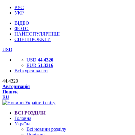
РУС
УКР
ВІДЕО
ФОТО
НАЙПОПУЛЯРНІШІ
СПЕЦПРОЕКТИ
USD
USD
44.4320
EUR
51.3316
Всі курси валют
44.4320
Авторизація
Пошук
RU
ВСІ РОЗДІЛИ
Головна
Україна
Всі новини розділу
Політика