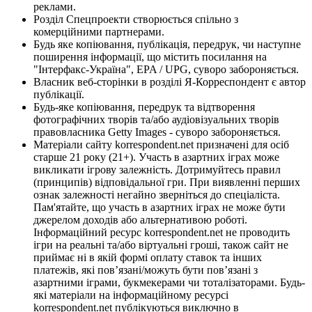
реклами.
Розділ Спецпроекти створюється спільно з
комерційними партнерами.
Будь яке копіювання, публікація, передрук, чи наступне
поширення інформації, що містить посилання на
"Інтерфакс-Україна", EPA / UPG, суворо забороняється.
Власник веб-сторінки в розділі Я-Корреспондент є автор
публікації.
Будь-яке копіювання, передрук та відтворення
фотографічних творів та/або аудіовізуальних творів
правовласника Getty Images - суворо забороняється.
Матеріали сайту korrespondent.net призначені для осіб
старше 21 року (21+). Участь в азартних іграх може
викликати ігрову залежність. Дотримуйтесь правил
(принципів) відповідальної гри. При виявленні перших
ознак залежності негайно зверніться до спеціаліста.
Пам'ятайте, що участь в азартних іграх не може бути
джерелом доходів або альтернативою роботі.
Інформаційний ресурс korrespondent.net не проводить
ігри на реальні та/або віртуальні гроші, також сайт не
приймає ні в якій формі оплату ставок та інших
платежів, які пов’язані/можуть бути пов’язані з
азартними іграми, букмекерами чи тоталізаторами. Будь-
які матеріали на інформаційному ресурсі
korrespondent.net публікуються виключно в