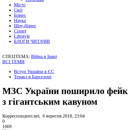
Місто
Світ
Бізнес
Наука
Шоу-бізнес
Спорт
Lifestyle
БЛОГИ ЧИТАЧІВ
СПЕЦТЕМА:
Війна в Ірані
ВСІ ТЕМИ
Вступ України в ЄС
Теракт в Барселоні
МЗС України поширило фейк
з гігантським кавуном
Корреспондент.net, 6 вересня 2018, 23:04
0
1669