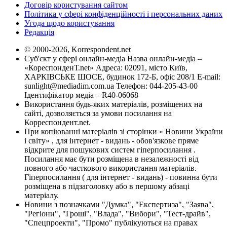
Договір користування сайтом
Політика у сфері конфіденційності і персональних даних
Угода щодо користування
Редакція
© 2000-2026, Korrespondent.net
Суб'єкт у сфері онлайн-медіа Назва онлайн-медіа –
«КореспонденТ.net» Адреса: 02091, місто Київ,
ХАРКІВСЬКЕ ШОСЕ, будинок 172-Б, офіс 208/1 E-mail:
sunlight@mediadim.com.ua
Телефон: 044-205-43-00
Ідентифікатор медіа – R40-06068
Використання будь-яких матеріалів, розміщених на
сайті, дозволяється за умови посилання на
Корреспондент.net.
При копіюванні матеріалів зі сторінки « Новини України
і світу» , для інтернет - видань - обов'язкове пряме
відкрите для пошукових систем гіперпосилання .
Посилання має бути розміщена в незалежності від
повного або часткового використання матеріалів.
Гіперпосилання ( для інтернет - видань) - повинна бути
розміщена в підзаголовку або в першому абзаці
матеріалу.
Новини з позначками "Думка", "Експертиза", "Заява",
"Регіони", "Гроші", "Влада", "Вибори", "Тест-драйв",
"Спецпроекти", "Промо" публікуються на правах