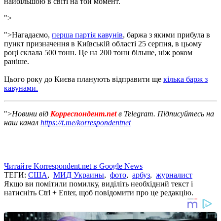
найбільшою в світі на той момент.
">
">
Нагадаємо,
перша партія кавунів
, баржа з ​​якими прибула в
пункт призначення в Київській області 25 серпня, в цьому
році склала 500 тонн.
Це на 200 тонн більше, ніж роком
раніше.
Цього року до Києва планують відправити ще
кілька барж з
кавунами.
">
Новини від
Корреспондент.net
в Telegram. Підписуйтесь на
наш канал
https://t.me/korrespondentnet
Читайте Korrespondent.net в Google News
ТЕГИ:
США
,
МИД Украины
,
фото
,
арбуз
,
журналист
Якщо ви помітили помилку, виділіть необхідний текст і
натисніть Ctrl + Enter, щоб повідомити про це редакцію.