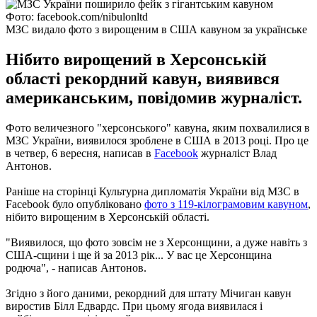
Фото: facebook.com/nibulonltd
МЗС видало фото з вирощеним в США кавуном за українське
Нібито вирощений в Херсонській
області рекордний кавун, виявився
американським, повідомив журналіст.
Фото величезного "херсонського" кавуна, яким похвалилися в
МЗС України, виявилося зроблене в США в 2013 році.
Про це
в четвер, 6 вересня, написав в
Facebook
журналіст Влад
Антонов.
Раніше на сторінці Культурна дипломатія України від МЗС в
Facebook було опубліковано
фото з 119-кілограмовим кавуном
,
нібито вирощеним в Херсонській області.
"Виявилося, що фото зовсім не з Херсонщини, а дуже навіть з
США-сщини і ще й за 2013 рік... У вас це Херсонщина
родюча", - написав Антонов.
Згідно з його даними, рекордний для штату Мічиган кавун
виростив Білл Едвардс.
При цьому ягода виявилася і