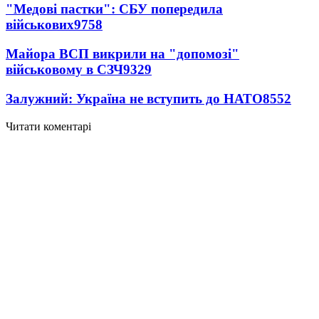
"Медові пастки": СБУ попередила
військових
9758
Майора ВСП викрили на "допомозі"
військовому в СЗЧ
9329
Залужний: Україна не вступить до НАТО
8552
Читати коментарі