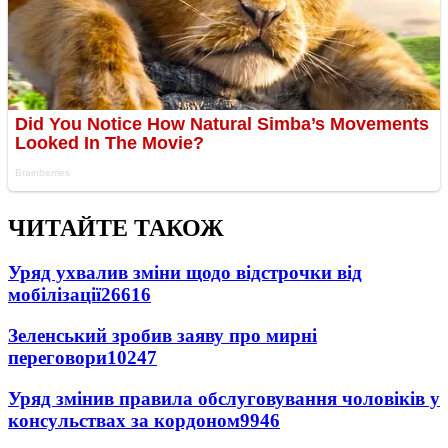
ЧИТАЙТЕ ТАКОЖ
Уряд ухвалив зміни щодо відстрочки від
мобілізації
26616
Зеленський зробив заяву про мирні
переговори
10247
Уряд змінив правила обслуговування чоловіків у
консульствах за кордоном
9946