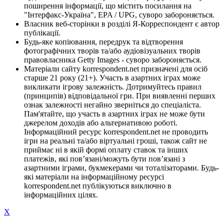
поширення інформації, що містить посилання на
"Інтерфакс-Україна", EPA / UPG, суворо забороняється.
Власник веб-сторінки в розділі Я-Корреспондент є автор
публікації.
Будь-яке копіювання, передрук та відтворення
фотографічних творів та/або аудіовізуальних творів
правовласника Getty Images - суворо забороняється.
Матеріали сайту korrespondent.net призначені для осіб
старше 21 року (21+). Участь в азартних іграх може
викликати ігрову залежність. Дотримуйтесь правил
(принципів) відповідальної гри. При виявленні перших
ознак залежності негайно зверніться до спеціаліста.
Пам'ятайте, що участь в азартних іграх не може бути
джерелом доходів або альтернативою роботі.
Інформаційний ресурс korrespondent.net не проводить
ігри на реальні та/або віртуальні гроші, також сайт не
приймає ні в якій формі оплату ставок та інших
платежів, які пов’язані/можуть бути пов’язані з
азартними іграми, букмекерами чи тоталізаторами. Будь-
які матеріали на інформаційному ресурсі
korrespondent.net публікуються виключно в
інформаційних цілях.
X