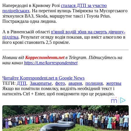
Напередодні в Кривому Розі
сталася ДТП за участю
поліцейських
.
На перетині вулиць Тімірязєва та Мусоргського
зіткнулися ВАЗ, Skoda, маршрутне таксі і Toyota Prius.
Постраждала одна людина.
А в Рівненській області
п'яний водій збив на смерть дівчину-
підлітка
.
Результат огляду водія показав, що вміст алкоголю в
його крові становить 2,5 проміле.
Новини від
Корреспондент.net
в Telegram. Підписуйтесь на
наш канал
https://t.me/korrespondentnet
Читайте Korrespondent.net в Google News
ТЕГИ:
ДТП
,
Закарпатье
,
фото
,
авария
,
полиция
,
жертвы
Якщо ви помітили помилку, виділіть необхідний текст і
натисніть Ctrl + Enter, щоб повідомити про це редакцію.