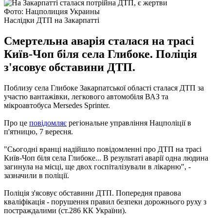
Фото: Нацполиция Украины
Наслідки ДТП на Закарпатті
Смертельна аварія сталася на трасі
Київ-Чоп біля села Глибоке. Поліція
з'ясовує обставини ДТП.
Поблизу села Глибоке Закарпатської області сталася ДТП за
участю вантажівки, легкового автомобіля ВАЗ та
мікроавтобуса Mersedes Sprinter.
Про це
повідомляє
регіональне управління Нацполіції в
п'ятницю, 7 вересня.
"Сьогодні вранці надійшло повідомленні про ДТП на трасі
Київ-Чоп біля села Глибоке... В результаті аварії одна людина
загинула на місці, ще двох госпіталізували в лікарню", -
зазначили в поліції.
Поліція з'ясовує обставини ДТП.
Попередня правова
кваліфікація - порушення правил безпеки дорожнього руху з
постраждалими (ст.286 КК України).