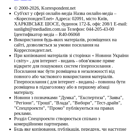
© 2000-2026, Korrespondent.net
Суб'єкт у сфері онлайн-медіа Назва онлайн-медіа –
«КореспонденТ.net» Адреса: 02091, місто Київ,
ХАРКІВСЬКЕ ШОСЕ, будинок 172-Б, офіс 208/1 E-mail:
sunlight@mediadim.com.ua
Телефон: 044-205-43-00
Ідентифікатор медіа – R40-06068
Використання будь-яких матеріалів, розміщених на
сайті, дозволяється за умови посилання на
Корреспондент.net.
При копіюванні матеріалів зі сторінки « Новини України
і світу» , для інтернет - видань - обов'язкове пряме
відкрите для пошукових систем гіперпосилання .
Посилання має бути розміщена в незалежності від
повного або часткового використання матеріалів.
Гіперпосилання ( для інтернет - видань) - повинна бути
розміщена в підзаголовку або в першому абзаці
матеріалу.
Новини з позначками "Думка", "Експертиза", "Заява",
"Регіони", "Гроші", "Влада", "Вибори", "Тест-драйв",
"Спецпроекти", "Промо" публікуються на правах
реклами.
Розділ Спецпроекти створюється спільно з
комерційними партнерами.
Будь яке копіювання, публікація, передрук, чи наступне