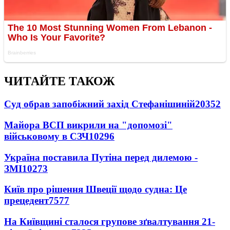
ЧИТАЙТЕ ТАКОЖ
Суд обрав запобіжний захід Стефанішиній
20352
Майора ВСП викрили на "допомозі"
військовому в СЗЧ
10296
Україна поставила Путіна перед дилемою -
ЗМІ
10273
Київ про рішення Швеції щодо судна: Це
прецедент
7577
На Київщині сталося групове зґвалтування 21-