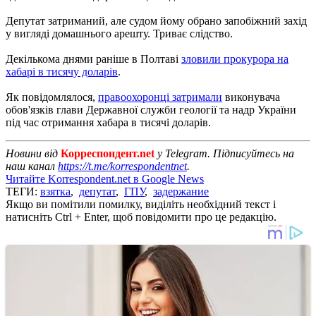
Депутат затриманий, але судом йому обрано запобіжний захід
у вигляді домашнього арешту. Триває слідство.
Декількома днями раніше в Полтаві
зловили прокурора на
хабарі в тисячу доларів
.
Як повідомлялося,
правоохоронці затримали
виконувача
обов'язків глави Державної служби геології та надр України
під час отримання хабара в тисячі доларів.
Новини від
Корреспондент.net
у Telegram. Підписуйтесь на
наш канал
https://t.me/korrespondentnet
.
Читайте Korrespondent.net в Google News
ТЕГИ:
взятка
,
депутат
,
ГПУ
,
задержание
Якщо ви помітили помилку, виділіть необхідний текст і
натисніть Ctrl + Enter, щоб повідомити про це редакцію.