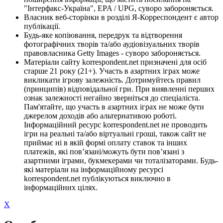
"Інтерфакс-Україна", EPA / UPG, суворо забороняється.
Власник веб-сторінки в розділі Я-Корреспондент є автор
публікації.
Будь-яке копіювання, передрук та відтворення
фотографічних творів та/або аудіовізуальних творів
правовласника Getty Images - суворо забороняється.
Матеріали сайту korrespondent.net призначені для осіб
старше 21 року (21+). Участь в азартних іграх може
викликати ігрову залежність. Дотримуйтесь правил
(принципів) відповідальної гри. При виявленні перших
ознак залежності негайно зверніться до спеціаліста.
Пам'ятайте, що участь в азартних іграх не може бути
джерелом доходів або альтернативою роботі.
Інформаційний ресурс korrespondent.net не проводить
ігри на реальні та/або віртуальні гроші, також сайт не
приймає ні в якій формі оплату ставок та інших
платежів, які пов’язані/можуть бути пов’язані з
азартними іграми, букмекерами чи тоталізаторами. Будь-
які матеріали на інформаційному ресурсі
korrespondent.net публікуються виключно в
інформаційних цілях.
X