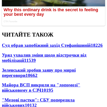
ЧИТАЙТЕ ТАКОЖ
Суд обрав запобіжний захід Стефанішиній
18226
Уряд ухвалив зміни щодо відстрочки від
мобілізації
11539
Зеленський зробив заяву про мирні
переговори
10662
Майора ВСП викрили на "допомозі"
військовому в СЗЧ
10195
"Медові пастки": СБУ попередила
військових
10132