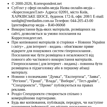
© 2000-2026, Korrespondent.net
Суб'єкт у сфері онлайн-медіа Назва онлайн-медіа –
«КореспонденТ.net» Адреса: 02091, місто Київ,
ХАРКІВСЬКЕ ШОСЕ, будинок 172-Б, офіс 208/1 E-mail:
sunlight@mediadim.com.ua
Телефон: 044-205-43-00
Ідентифікатор медіа – R40-06068
Використання будь-яких матеріалів, розміщених на
сайті, дозволяється за умови посилання на
Корреспондент.net.
При копіюванні матеріалів зі сторінки « Новини України
і світу» , для інтернет - видань - обов'язкове пряме
відкрите для пошукових систем гіперпосилання .
Посилання має бути розміщена в незалежності від
повного або часткового використання матеріалів.
Гіперпосилання ( для інтернет - видань) - повинна бути
розміщена в підзаголовку або в першому абзаці
матеріалу.
Новини з позначками "Думка", "Експертиза", "Заява",
"Регіони", "Гроші", "Влада", "Вибори", "Тест-драйв",
"Спецпроекти", "Промо" публікуються на правах
реклами.
Розділ Спецпроекти створюється спільно з
комерційними партнерами.
Будь яке копіювання, публікація, передрук, чи наступне
поширення інформації, що містить посилання на