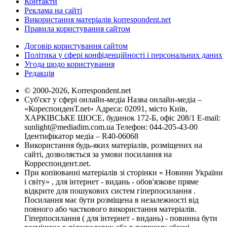
Контакти
Реклама на сайті
Використання матеріалів korrespondent.net
Правила користування сайтом
Договір користування сайтом
Політика у сфері конфіденційності і персональних даних
Угода щодо користування
Редакція
© 2000-2026, Korrespondent.net
Суб'єкт у сфері онлайн-медіа Назва онлайн-медіа –
«КореспонденТ.net» Адреса: 02091, місто Київ,
ХАРКІВСЬКЕ ШОСЕ, будинок 172-Б, офіс 208/1 E-mail:
sunlight@mediadim.com.ua
Телефон: 044-205-43-00
Ідентифікатор медіа – R40-06068
Використання будь-яких матеріалів, розміщених на
сайті, дозволяється за умови посилання на
Корреспондент.net.
При копіюванні матеріалів зі сторінки « Новини України
і світу» , для інтернет - видань - обов'язкове пряме
відкрите для пошукових систем гіперпосилання .
Посилання має бути розміщена в незалежності від
повного або часткового використання матеріалів.
Гіперпосилання ( для інтернет - видань) - повинна бути