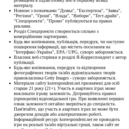
розміщена в підзаголовку або в першому абзаці
матеріалу.
Новини з позначками "Думка", "Експертиза", "Заява",
"Регіони", "Гроші", "Влада", "Вибори", "Тест-драйв",
"Спецпроекти", "Промо" публікуються на правах
реклами.
Розділ Спецпроекти створюється спільно з
комерційними партнерами.
Будь яке копіювання, публікація, передрук, чи наступне
поширення інформації, що містить посилання на
"Інтерфакс-Україна", EPA / UPG, суворо забороняється.
Власник веб-сторінки в розділі Я-Корреспондент є автор
публікації.
Будь-яке копіювання, передрук та відтворення
фотографічних творів та/або аудіовізуальних творів
правовласника Getty Images - суворо забороняється.
Матеріали сайту korrespondent.net призначені для осіб
старше 21 року (21+). Участь в азартних іграх може
викликати ігрову залежність. Дотримуйтесь правил
(принципів) відповідальної гри. При виявленні перших
ознак залежності негайно зверніться до спеціаліста.
Пам'ятайте, що участь в азартних іграх не може бути
джерелом доходів або альтернативою роботі.
Інформаційний ресурс korrespondent.net не проводить
ігри на реальні та/або віртуальні гроші, також сайт не