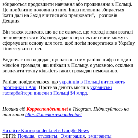
збираються продовжити навчання або проживання в Польщі.
Це приблизно половина з них. Інша половина збирається
їхати далі на Захід вчитися або працювати", - розповів
Дещиця.
Він також зазначив, що це не означає, що молоді люди взагалі
не повернуться в Україну, адже в перспективі вони можуть
сформувати основу для того, щоб потім повертатися в Україну
і інвестувати в неї.
Водночас посол додав, що названа ним раніше цифра в один
мільйон громадян, які виїхали в Польщу, є умовною, оскільки
визначити точну кількість таких громадян неможливо.
Раніше повідомлялося, що
українців в Польщі витісняють
робітники з Азії
. Проте за дев'ять місяців
українські
гастарбайтери вивели з Польщі $4 млрд
.
Новини від
Корреспондент.net
в Telegram. Підписуйтесь на
наш канал
https://t.me/korrespondentnet
Читайте Korrespondent.net в Google News
ТЕГИ:
Польша
,
студенты
,
Эмиграция
,
эмигранты