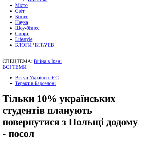
Місто
Світ
Бізнес
Наука
Шоу-бізнес
Спорт
Lifestyle
БЛОГИ ЧИТАЧІВ
СПЕЦТЕМА:
Війна в Ірані
ВСІ ТЕМИ
Вступ України в ЄС
Теракт в Барселоні
Тільки 10% українських
студентів планують
повернутися з Польщі додому
- посол