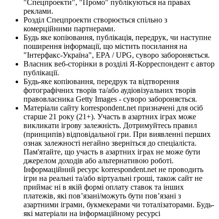
"Спецпроекти", "Промо" публікуються на правах
реклами.
Розділ Спецпроекти створюється спільно з
комерційними партнерами.
Будь яке копіювання, публікація, передрук, чи наступне
поширення інформації, що містить посилання на
"Інтерфакс-Україна", EPA / UPG, суворо забороняється.
Власник веб-сторінки в розділі Я-Корреспондент є автор
публікації.
Будь-яке копіювання, передрук та відтворення
фотографічних творів та/або аудіовізуальних творів
правовласника Getty Images - суворо забороняється.
Матеріали сайту korrespondent.net призначені для осіб
старше 21 року (21+). Участь в азартних іграх може
викликати ігрову залежність. Дотримуйтесь правил
(принципів) відповідальної гри. При виявленні перших
ознак залежності негайно зверніться до спеціаліста.
Пам'ятайте, що участь в азартних іграх не може бути
джерелом доходів або альтернативою роботі.
Інформаційний ресурс korrespondent.net не проводить
ігри на реальні та/або віртуальні гроші, також сайт не
приймає ні в якій формі оплату ставок та інших
платежів, які пов’язані/можуть бути пов’язані з
азартними іграми, букмекерами чи тоталізаторами. Будь-
які матеріали на інформаційному ресурсі