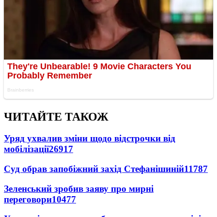
ЧИТАЙТЕ ТАКОЖ
Уряд ухвалив зміни щодо відстрочки від
мобілізації
26917
Суд обрав запобіжний захід Стефанішиній
11787
Зеленський зробив заяву про мирні
переговори
10477