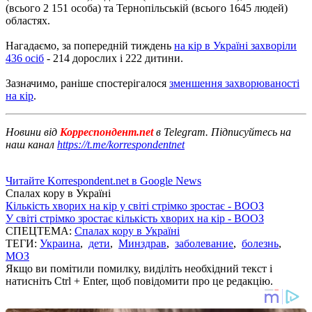
(всього 2 151 особа) та Тернопільській (всього 1645 людей)
областях.
Нагадаємо, за попередній тиждень
на кір в Україні захворіли
436 осіб
- 214 дорослих і 222 дитини.
Зазначимо, раніше спостерігалося
зменшення захворюваності
на кір
.
Новини від
Корреспондент.net
в Telegram. Підписуйтесь на
наш канал
https://t.me/korrespondentnet
Читайте Korrespondent.net в Google News
Спалах кору в Україні
Кількість хворих на кір у світі стрімко зростає - ВООЗ
У світі стрімко зростає кількість хворих на кір - ВООЗ
СПЕЦТЕМА:
Спалах кору в Україні
ТЕГИ:
Украина
,
дети
,
Минздрав
,
заболевание
,
болезнь
,
МОЗ
Якщо ви помітили помилку, виділіть необхідний текст і
натисніть Ctrl + Enter, щоб повідомити про це редакцію.