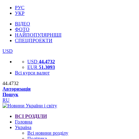
РУС
УКР
ВІДЕО
ФОТО
НАЙПОПУЛЯРНІШІ
СПЕЦПРОЕКТИ
USD
USD
44.4732
EUR
51.3093
Всі курси валют
44.4732
Авторизація
Пошук
RU
ВСІ РОЗДІЛИ
Головна
Україна
Всі новини розділу
Політика