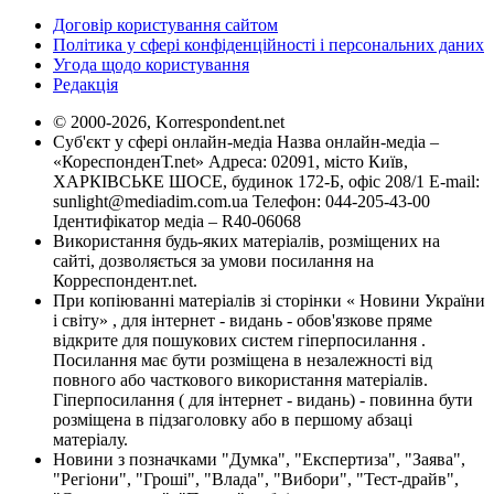
Договір користування сайтом
Політика у сфері конфіденційності і персональних даних
Угода щодо користування
Редакція
© 2000-2026, Korrespondent.net
Суб'єкт у сфері онлайн-медіа Назва онлайн-медіа –
«КореспонденТ.net» Адреса: 02091, місто Київ,
ХАРКІВСЬКЕ ШОСЕ, будинок 172-Б, офіс 208/1 E-mail:
sunlight@mediadim.com.ua
Телефон: 044-205-43-00
Ідентифікатор медіа – R40-06068
Використання будь-яких матеріалів, розміщених на
сайті, дозволяється за умови посилання на
Корреспондент.net.
При копіюванні матеріалів зі сторінки « Новини України
і світу» , для інтернет - видань - обов'язкове пряме
відкрите для пошукових систем гіперпосилання .
Посилання має бути розміщена в незалежності від
повного або часткового використання матеріалів.
Гіперпосилання ( для інтернет - видань) - повинна бути
розміщена в підзаголовку або в першому абзаці
матеріалу.
Новини з позначками "Думка", "Експертиза", "Заява",
"Регіони", "Гроші", "Влада", "Вибори", "Тест-драйв",