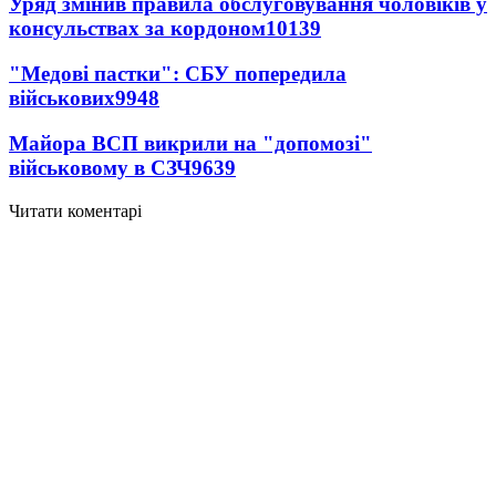
Уряд змінив правила обслуговування чоловіків у
консульствах за кордоном
10139
"Медові пастки": СБУ попередила
військових
9948
Майора ВСП викрили на "допомозі"
військовому в СЗЧ
9639
Читати коментарі