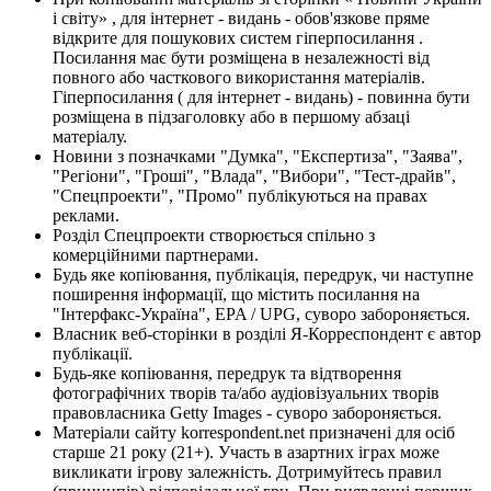
і світу» , для інтернет - видань - обов'язкове пряме
відкрите для пошукових систем гіперпосилання .
Посилання має бути розміщена в незалежності від
повного або часткового використання матеріалів.
Гіперпосилання ( для інтернет - видань) - повинна бути
розміщена в підзаголовку або в першому абзаці
матеріалу.
Новини з позначками "Думка", "Експертиза", "Заява",
"Регіони", "Гроші", "Влада", "Вибори", "Тест-драйв",
"Спецпроекти", "Промо" публікуються на правах
реклами.
Розділ Спецпроекти створюється спільно з
комерційними партнерами.
Будь яке копіювання, публікація, передрук, чи наступне
поширення інформації, що містить посилання на
"Інтерфакс-Україна", EPA / UPG, суворо забороняється.
Власник веб-сторінки в розділі Я-Корреспондент є автор
публікації.
Будь-яке копіювання, передрук та відтворення
фотографічних творів та/або аудіовізуальних творів
правовласника Getty Images - суворо забороняється.
Матеріали сайту korrespondent.net призначені для осіб
старше 21 року (21+). Участь в азартних іграх може
викликати ігрову залежність. Дотримуйтесь правил