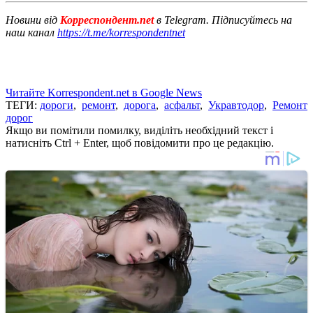
Новини від
Корреспондент.net
в Telegram. Підписуйтесь на
наш канал
https://t.me/korrespondentnet
Читайте Korrespondent.net в Google News
ТЕГИ:
дороги
,
ремонт
,
дорога
,
асфальт
,
Укравтодор
,
Ремонт
дорог
Якщо ви помітили помилку, виділіть необхідний текст і
натисніть Ctrl + Enter, щоб повідомити про це редакцію.