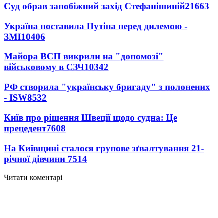
Суд обрав запобіжний захід Стефанішиній
21663
Україна поставила Путіна перед дилемою -
ЗМІ
10406
Майора ВСП викрили на "допомозі"
військовому в СЗЧ
10342
РФ створила "українську бригаду" з полонених
- ISW
8532
Київ про рішення Швеції щодо судна: Це
прецедент
7608
На Київщині сталося групове зґвалтування 21-
річної дівчини
7514
Читати коментарі