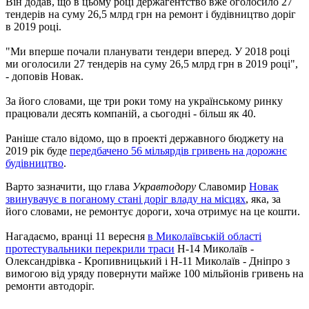
Він додав, що в цьому році держагентство вже оголосило 27
тендерів на суму 26,5 млрд грн на ремонт і будівництво доріг
в 2019 році.
"Ми вперше почали планувати тендери вперед. У 2018 році
ми оголосили 27 тендерів на суму 26,5 млрд грн в 2019 році",
- доповів Новак.
За його словами, ще три роки тому на українському ринку
працювали десять компаній, а сьогодні - більш як 40.
Раніше стало відомо, що в проекті державного бюджету на
2019 рік буде
передбачено 56 мільярдів гривень на дорожнє
будівництво
.
Варто зазначити, що глава
Укравтодору
Славомир
Новак
звинувачує в поганому стані доріг владу на місцях
, яка, за
його словами, не ремонтує дороги, хоча отримує на це кошти.
Нагадаємо, вранці 11 вересня
в Миколаївській області
протестувальники перекрили траси
Н-14 Миколаїв -
Олександрівка - Кропивницький і Н-11 Миколаїв - Дніпро з
вимогою від уряду повернути майже 100 мільйонів гривень на
ремонти автодоріг.