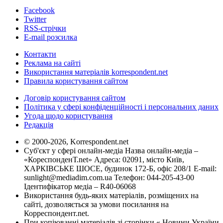
Facebook
Twitter
RSS-стрічки
E-mail розсилка
Контакти
Реклама на сайті
Використання матеріалів korrespondent.net
Правила користування сайтом
Договір користування сайтом
Політика у сфері конфіденційності і персональних даних
Угода щодо користування
Редакція
© 2000-2026, Korrespondent.net
Суб'єкт у сфері онлайн-медіа Назва онлайн-медіа –
«КореспонденТ.net» Адреса: 02091, місто Київ,
ХАРКІВСЬКЕ ШОСЕ, будинок 172-Б, офіс 208/1 E-mail:
sunlight@mediadim.com.ua
Телефон: 044-205-43-00
Ідентифікатор медіа – R40-06068
Використання будь-яких матеріалів, розміщених на
сайті, дозволяється за умови посилання на
Корреспондент.net.
При копіюванні матеріалів зі сторінки « Новини України