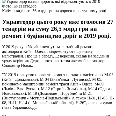
Фото: Киевавтодор
Кабмін виділить 56 млрд грн на дороги в наступному році
Укравтодор цього року вже оголосив 27
тендерів на суму 26,5 млрд грн на
ремонт і будівництво доріг в 2019 році.
У 2019 року в Україні почнуть масштабний ремонт
автодороги Київ - Одеса і відремонтують ще низку
магістралей. Про це в середу, 12 вересня, сказав на засіданні
уряду керівник Державного агентства автомобільних доріг
Славомир Новак.
"У 2019 плануємо провести ремонт на таких магістралях М-03
(Київ - Должанське), М-04 (Знам'янка - Луганськ), М-05,
починаємо масштабний ремонт траси Київ - Одеса, М-09
(Львів - Рава Руська), М-12 (Стрий - Знам'янка), М-14 (Одеса -
Новоазовськ), М-19 (Доманове - Порубне) та М-21
(Виступовичі - Могилів-Подільський). А також Н-01, Н -03, Н-
08, Н-11, Н-14 (в Миколаївській області), Н-26", - перерахував
глава
Укравтодору
.