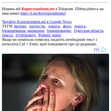
Новини від
Корреспондент.net
в Telegram. Підписуйтесь на
наш канал
https://t.me/korrespondentnet
Читайте Korrespondent.net в Google News
ТЕГИ:
митинг
,
протесты
,
дороги
,
фото
,
дорога
,
блокирование движения
,
блокирование
,
Одесская область
,
трасса
,
путепровод
,
Ремонт дорог
Якщо ви помітили помилку, виділіть необхідний текст і
натисніть Ctrl + Enter, щоб повідомити про це редакцію.