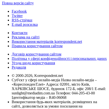
Повна версія сайту
Facebook
Twitter
RSS-стрічки
E-mail розсилка
Контакти
Реклама на сайті
Використання матеріалів korrespondent.net
Правила користування сайтом
Договір користування сайтом
Політика у сфері конфіденційності і персональних даних
Угода щодо користування
Редакція
© 2000-2026, Korrespondent.net
Суб'єкт у сфері онлайн-медіа Назва онлайн-медіа –
«КореспонденТ.net» Адреса: 02091, місто Київ,
ХАРКІВСЬКЕ ШОСЕ, будинок 172-Б, офіс 208/1 E-mail:
sunlight@mediadim.com.ua
Телефон: 044-205-43-00
Ідентифікатор медіа – R40-06068
Використання будь-яких матеріалів, розміщених на
сайті, дозволяється за умови посилання на