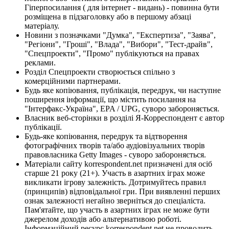
Гіперпосилання ( для інтернет - видань) - повинна бути
розміщена в підзаголовку або в першому абзаці
матеріалу.
Новини з позначками "Думка", "Експертиза", "Заява",
"Регіони", "Гроші", "Влада", "Вибори", "Тест-драйв",
"Спецпроекти", "Промо" публікуються на правах
реклами.
Розділ Спецпроекти створюється спільно з
комерційними партнерами.
Будь яке копіювання, публікація, передрук, чи наступне
поширення інформації, що містить посилання на
"Інтерфакс-Україна", EPA / UPG, суворо забороняється.
Власник веб-сторінки в розділі Я-Корреспондент є автор
публікації.
Будь-яке копіювання, передрук та відтворення
фотографічних творів та/або аудіовізуальних творів
правовласника Getty Images - суворо забороняється.
Матеріали сайту korrespondent.net призначені для осіб
старше 21 року (21+). Участь в азартних іграх може
викликати ігрову залежність. Дотримуйтесь правил
(принципів) відповідальної гри. При виявленні перших
ознак залежності негайно зверніться до спеціаліста.
Пам'ятайте, що участь в азартних іграх не може бути
джерелом доходів або альтернативою роботі.
Інформаційний ресурс korrespondent.net не проводить