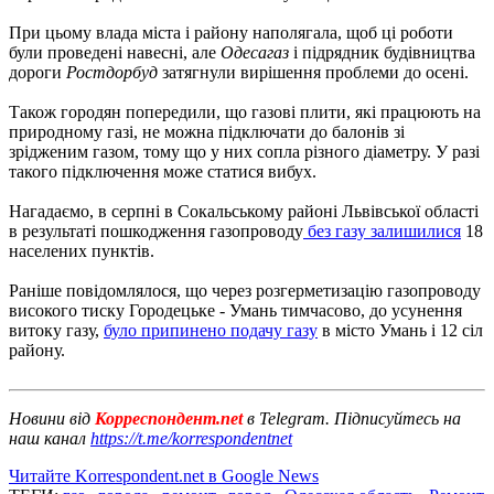
При цьому влада міста і району наполягала, щоб ці роботи
були проведені навесні, але
Одесагаз
і підрядник будівництва
дороги
Ростдорбуд
затягнули вирішення проблеми до осені.
Також городян попередили, що газові плити, які працюють на
природному газі, не можна підключати до балонів зі
зрідженим газом, тому що у них сопла різного діаметру. У разі
такого підключення може статися вибух.
Нагадаємо, в серпні в Сокальському районі Львівської області
в результаті пошкодження газопроводу
без газу залишилися
18
населених пунктів.
Раніше повідомлялося, що через розгерметизацію газопроводу
високого тиску Городецьке - Умань тимчасово, до усунення
витоку газу,
було припинено подачу газу
в місто Умань і 12 сіл
району.
Новини від
Корреспондент.net
в Telegram. Підписуйтесь на
наш канал
https://t.me/korrespondentnet
Читайте Korrespondent.net в Google News