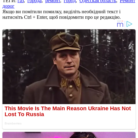
ТЕГИ:
газ
,
города
,
ремонт
,
город
,
Одесская область
,
Ремонт
дорог
Якщо ви помітили помилку, виділіть необхідний текст і
натисніть Ctrl + Enter, щоб повідомити про це редакцію.