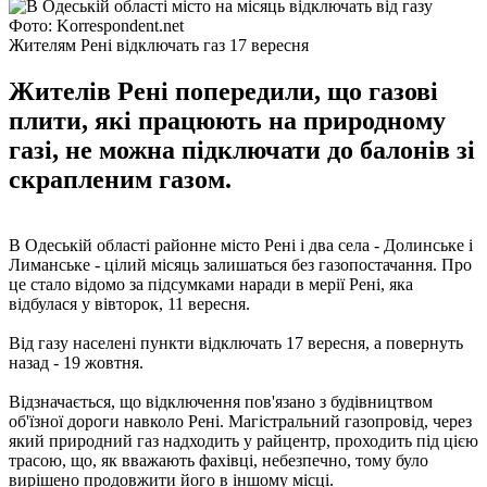
Фото: Korrespondent.net
Жителям Рені відключать газ 17 вересня
Жителів Рені попередили, що газові
плити, які працюють на природному
газі, не можна підключати до балонів зі
скрапленим газом.
В Одеській області районне місто Рені і два села - Долинське і
Лиманське - цілий місяць залишаться без газопостачання. Про
це стало відомо за підсумками наради в мерії Рені, яка
відбулася у вівторок, 11 вересня.
Від газу населені пункти відключать 17 вересня, а повернуть
назад - 19 жовтня.
Відзначається, що відключення пов'язано з будівництвом
об'їзної дороги навколо Рені. Магістральний газопровід, через
який природний газ надходить у райцентр, проходить під цією
трасою, що, як вважають фахівці, небезпечно, тому було
вирішено продовжити його в іншому місці.