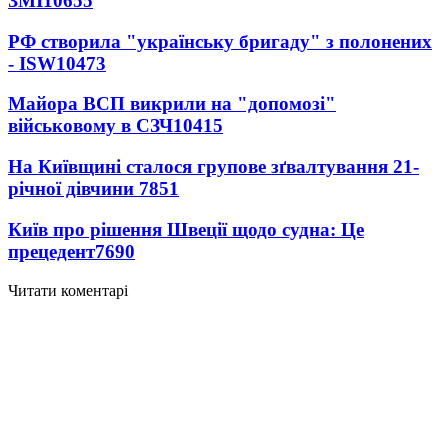
ЗМІ
10655
РФ створила "українську бригаду" з полонених
- ISW
10473
Майора ВСП викрили на "допомозі"
військовому в СЗЧ
10415
На Київщині сталося групове зґвалтування 21-
річної дівчини
7851
Київ про рішення Швеції щодо судна: Це
прецедент
7690
Читати коментарі