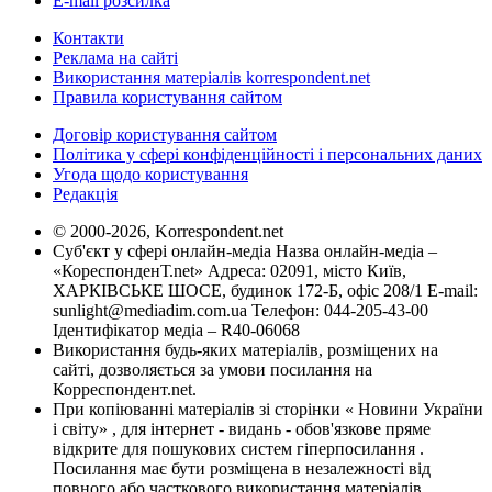
E-mail розсилка
Контакти
Реклама на сайті
Використання матеріалів korrespondent.net
Правила користування сайтом
Договір користування сайтом
Політика у сфері конфіденційності і персональних даних
Угода щодо користування
Редакція
© 2000-2026, Korrespondent.net
Суб'єкт у сфері онлайн-медіа Назва онлайн-медіа –
«КореспонденТ.net» Адреса: 02091, місто Київ,
ХАРКІВСЬКЕ ШОСЕ, будинок 172-Б, офіс 208/1 E-mail:
sunlight@mediadim.com.ua
Телефон: 044-205-43-00
Ідентифікатор медіа – R40-06068
Використання будь-яких матеріалів, розміщених на
сайті, дозволяється за умови посилання на
Корреспондент.net.
При копіюванні матеріалів зі сторінки « Новини України
і світу» , для інтернет - видань - обов'язкове пряме
відкрите для пошукових систем гіперпосилання .
Посилання має бути розміщена в незалежності від
повного або часткового використання матеріалів.