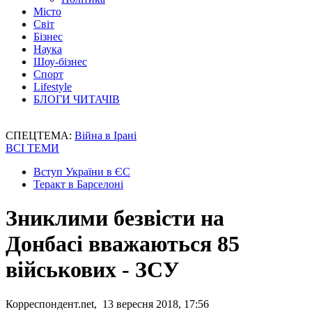
Місто
Світ
Бізнес
Наука
Шоу-бізнес
Спорт
Lifestyle
БЛОГИ ЧИТАЧІВ
СПЕЦТЕМА:
Війна в Ірані
ВСІ ТЕМИ
Вступ України в ЄС
Теракт в Барселоні
Зниклими безвісти на
Донбасі вважаються 85
військових - ЗСУ
Корреспондент.net, 13 вересня 2018, 17:56