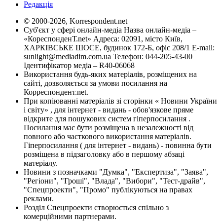
Редакція
© 2000-2026, Korrespondent.net
Суб'єкт у сфері онлайн-медіа Назва онлайн-медіа –
«КореспонденТ.net» Адреса: 02091, місто Київ,
ХАРКІВСЬКЕ ШОСЕ, будинок 172-Б, офіс 208/1 E-mail:
sunlight@mediadim.com.ua
Телефон: 044-205-43-00
Ідентифікатор медіа – R40-06068
Використання будь-яких матеріалів, розміщених на
сайті, дозволяється за умови посилання на
Корреспондент.net.
При копіюванні матеріалів зі сторінки « Новини України
і світу» , для інтернет - видань - обов'язкове пряме
відкрите для пошукових систем гіперпосилання .
Посилання має бути розміщена в незалежності від
повного або часткового використання матеріалів.
Гіперпосилання ( для інтернет - видань) - повинна бути
розміщена в підзаголовку або в першому абзаці
матеріалу.
Новини з позначками "Думка", "Експертиза", "Заява",
"Регіони", "Гроші", "Влада", "Вибори", "Тест-драйв",
"Спецпроекти", "Промо" публікуються на правах
реклами.
Розділ Спецпроекти створюється спільно з
комерційними партнерами.