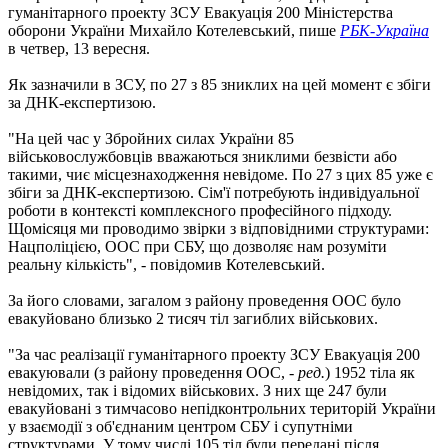
гуманітарного проекту ЗСУ Евакуація 200 Міністерства
оборони України Михайло Котелевський, пише
РБК-Україна
в четвер, 13 вересня.
Як зазначили в ЗСУ, по 27 з 85 зниклих на цей момент є збіги
за ДНК-експертизою.
"На цей час у Збройних силах України 85
військовослужбовців вважаються зниклими безвісти або
такими, чиє місцезнаходження невідоме. По 27 з цих 85 уже є
збіги за ДНК-експертизою. Сім'ї потребують індивідуальної
роботи в контексті комплексного професійного підходу.
Щомісяця ми проводимо звірки з відповідними структурами:
Нацполіцією, ООС при СБУ, що дозволяє нам розуміти
реальну кількість", - повідомив Котелевський.
За його словами, загалом з району проведення ООС було
евакуйовано близько 2 тисяч тіл загиблих військових.
"За час реалізації гуманітарного проекту ЗСУ Евакуація 200
евакуювали (з району проведення ООС, -
ред.
) 1952 тіла як
невідомих, так і відомих військових. З них ще 247 були
евакуйовані з тимчасово непідконтрольних територій України
у взаємодії з об'єднаним центром СБУ і супутніми
структурами. У тому числі 105 тіл були передані після