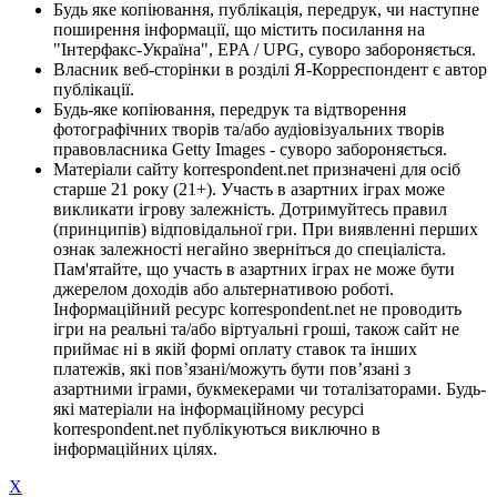
Будь яке копіювання, публікація, передрук, чи наступне
поширення інформації, що містить посилання на
"Інтерфакс-Україна", EPA / UPG, суворо забороняється.
Власник веб-сторінки в розділі Я-Корреспондент є автор
публікації.
Будь-яке копіювання, передрук та відтворення
фотографічних творів та/або аудіовізуальних творів
правовласника Getty Images - суворо забороняється.
Матеріали сайту korrespondent.net призначені для осіб
старше 21 року (21+). Участь в азартних іграх може
викликати ігрову залежність. Дотримуйтесь правил
(принципів) відповідальної гри. При виявленні перших
ознак залежності негайно зверніться до спеціаліста.
Пам'ятайте, що участь в азартних іграх не може бути
джерелом доходів або альтернативою роботі.
Інформаційний ресурс korrespondent.net не проводить
ігри на реальні та/або віртуальні гроші, також сайт не
приймає ні в якій формі оплату ставок та інших
платежів, які пов’язані/можуть бути пов’язані з
азартними іграми, букмекерами чи тоталізаторами. Будь-
які матеріали на інформаційному ресурсі
korrespondent.net публікуються виключно в
інформаційних цілях.
X