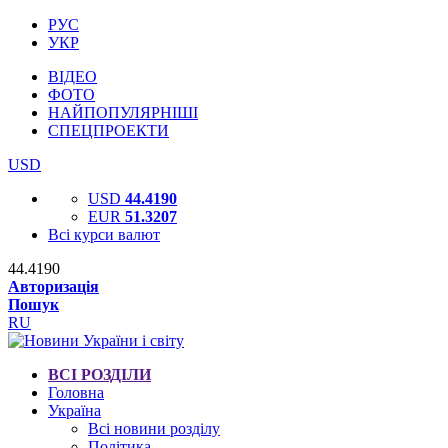
РУС
УКР
ВІДЕО
ФОТО
НАЙПОПУЛЯРНІШІ
СПЕЦПРОЕКТИ
USD
USD
44.4190
EUR
51.3207
Всі курси валют
44.4190
Авторизація
Пошук
RU
ВСІ РОЗДІЛИ
Головна
Україна
Всі новини розділу
Політика