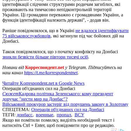
ідентифікації слідчими структурами родичам загиблих, які
проживають на тимчасово непідконтрольній території
України. Ці громадяни переважно є громадянами України, а
функція ідентифікації належить державі", - додав він.
Раніше повідомлялося, що в Україні
не вдалося ідентифікувати
75 військовослужбовців
, які загинули під час бойових дій на
Донбасі.
Також повідомлялося, що з початку конфлікту на Донбасі
зникли безвісти більше півтори тисячі осіб
.
Новини від
Корреспондент.net
у Telegram. Підписуйтесь на
наш канал
https://t.me/korrespondentnet
.
Читайте Korrespondent.net в Google News
Операція об'єднаних сил на Донбасі
Сюжет
Кадрова політика Зеленського: кому президент
доручає "нести мир на Донбас"?
Військовий прокурор застеріг від порушень закону в Золотому
СПЕЦТЕМА:
Операція об'єднаних сил на Донбасі
ТЕГИ:
донбасс
,
военные
,
пропал
,
ВСУ
Якщо ви помітили помилку, виділіть необхідний текст і
натисніть Ctrl + Enter, щоб повідомити про це редакцію.