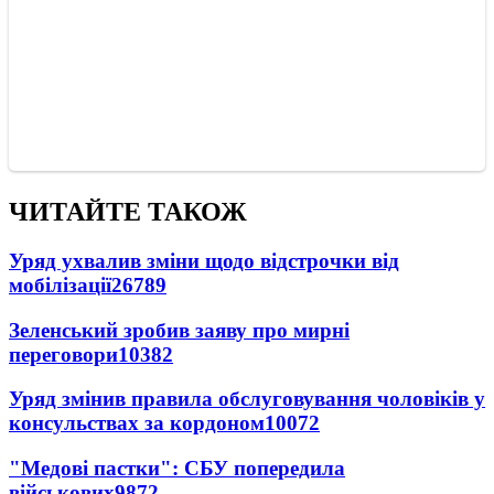
ЧИТАЙТЕ ТАКОЖ
Уряд ухвалив зміни щодо відстрочки від
мобілізації
26789
Зеленський зробив заяву про мирні
переговори
10382
Уряд змінив правила обслуговування чоловіків у
консульствах за кордоном
10072
"Медові пастки": СБУ попередила
військових
9872