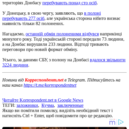
територіях Донбасу
перебувають понад сто осіб
.
У Донецьку, в свою чергу, заявляють, що
в полоні
перебувають 277 осіб
, але українська сторона нібито визнає
наявність тільки 82 полонених.
Нагадаємо,
останній обмін полоненими відбувся
наприкінці
минулого року.
Тоді українській стороні передали 73 людини,
а на Донбас вирушили 233 людини.
Відтоді тривають
переговори про новий формат обміну.
Усього, за даними СБУ, з полону на Донбасі
вдалося звільнити
3224 людини
.
Новини від
Корреспондент.net
в Telegram. Підписуйтесь на
наш канал
https://t.me/korrespondentnet
Читайте Korrespondent.net в Google News
ТЕГИ:
заложники
,
Кучма
,
заключенные
Якщо ви помітили помилку, виділіть необхідний текст і
натисніть Ctrl + Enter, щоб повідомити про це редакцію.