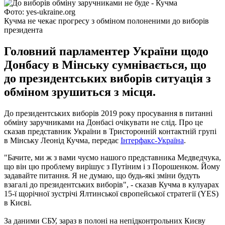
Фото: yes-ukraine.org
Кучма не чекає прогресу з обміном полоненими до виборів
президента
Головний парламентер України щодо
Донбасу в Мінську сумнівається, що
до президентських виборів ситуація з
обміном зрушиться з місця.
До президентських виборів 2019 року просування в питанні
обміну заручниками на Донбасі очікувати не слід.
Про це
сказав представник України в Тристоронній контактній групі
в Мінську Леонід Кучма, передає
Інтерфакс-Україна
.
"Бачите, ми ж з вами чуємо нашого представника Медведчука,
що він цю проблему вирішує з Путіним і з Порошенком. Йому
задавайте питання. Я не думаю, що будь-які зміни будуть
взагалі до президентських виборів", - сказав Кучма в кулуарах
15-ї щорічної зустрічі Ялтинської європейської стратегії (YES)
в Києві.
За даними СБУ, зараз в полоні на непідконтрольних Києву