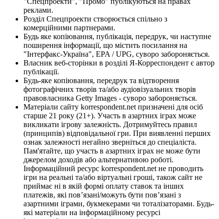
"Спецпроекти", "Промо" публікуються на правах
реклами.
Розділ Спецпроекти створюється спільно з
комерційними партнерами.
Будь яке копіювання, публікація, передрук, чи наступне
поширення інформації, що містить посилання на
"Інтерфакс-Україна", EPA / UPG, суворо забороняється.
Власник веб-сторінки в розділі Я-Корреспондент є автор
публікації.
Будь-яке копіювання, передрук та відтворення
фотографічних творів та/або аудіовізуальних творів
правовласника Getty Images - суворо забороняється.
Матеріали сайту korrespondent.net призначені для осіб
старше 21 року (21+). Участь в азартних іграх може
викликати ігрову залежність. Дотримуйтесь правил
(принципів) відповідальної гри. При виявленні перших
ознак залежності негайно зверніться до спеціаліста.
Пам'ятайте, що участь в азартних іграх не може бути
джерелом доходів або альтернативою роботі.
Інформаційний ресурс korrespondent.net не проводить
ігри на реальні та/або віртуальні гроші, також сайт не
приймає ні в якій формі оплату ставок та інших
платежів, які пов’язані/можуть бути пов’язані з
азартними іграми, букмекерами чи тоталізаторами. Будь-
які матеріали на інформаційному ресурсі