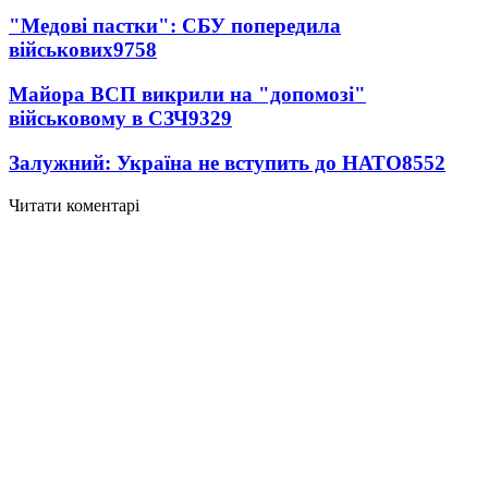
"Медові пастки": СБУ попередила
військових
9758
Майора ВСП викрили на "допомозі"
військовому в СЗЧ
9329
Залужний: Україна не вступить до НАТО
8552
Читати коментарі