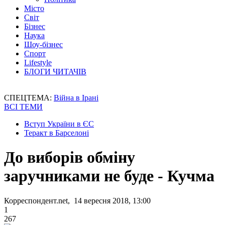
Місто
Світ
Бізнес
Наука
Шоу-бізнес
Спорт
Lifestyle
БЛОГИ ЧИТАЧІВ
СПЕЦТЕМА:
Війна в Ірані
ВСІ ТЕМИ
Вступ України в ЄС
Теракт в Барселоні
До виборів обміну
заручниками не буде - Кучма
Корреспондент.net, 14 вересня 2018, 13:00
1
267