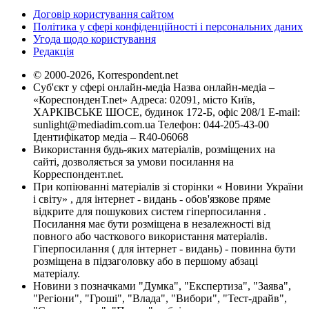
Договір користування сайтом
Політика у сфері конфіденційності і персональних даних
Угода щодо користування
Редакція
© 2000-2026, Korrespondent.net
Суб'єкт у сфері онлайн-медіа Назва онлайн-медіа –
«КореспонденТ.net» Адреса: 02091, місто Київ,
ХАРКІВСЬКЕ ШОСЕ, будинок 172-Б, офіс 208/1 E-mail:
sunlight@mediadim.com.ua
Телефон: 044-205-43-00
Ідентифікатор медіа – R40-06068
Використання будь-яких матеріалів, розміщених на
сайті, дозволяється за умови посилання на
Корреспондент.net.
При копіюванні матеріалів зі сторінки « Новини України
і світу» , для інтернет - видань - обов'язкове пряме
відкрите для пошукових систем гіперпосилання .
Посилання має бути розміщена в незалежності від
повного або часткового використання матеріалів.
Гіперпосилання ( для інтернет - видань) - повинна бути
розміщена в підзаголовку або в першому абзаці
матеріалу.
Новини з позначками "Думка", "Експертиза", "Заява",
"Регіони", "Гроші", "Влада", "Вибори", "Тест-драйв",