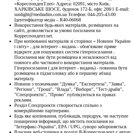
«КореспонденТ.net» Адреса: 02091, місто Київ,
ХАРКІВСЬКЕ ШОСЕ, будинок 172-Б, офіс 208/1 E-mail:
sunlight@mediadim.com.ua
Телефон: 044-205-43-00
Ідентифікатор медіа – R40-06068
Використання будь-яких матеріалів, розміщених на
сайті, дозволяється за умови посилання на
Корреспондент.net.
При копіюванні матеріалів зі сторінки « Новини України
і світу» , для інтернет - видань - обов'язкове пряме
відкрите для пошукових систем гіперпосилання .
Посилання має бути розміщена в незалежності від
повного або часткового використання матеріалів.
Гіперпосилання ( для інтернет - видань) - повинна бути
розміщена в підзаголовку або в першому абзаці
матеріалу.
Новини з позначками "Думка", "Експертиза", "Заява",
"Регіони", "Гроші", "Влада", "Вибори", "Тест-драйв",
"Спецпроекти", "Промо" публікуються на правах
реклами.
Розділ Спецпроекти створюється спільно з
комерційними партнерами.
Будь яке копіювання, публікація, передрук, чи наступне
поширення інформації, що містить посилання на
"Інтерфакс-Україна", EPA / UPG, суворо забороняється.
Власник веб-сторінки в розділі Я-Корреспондент є автор