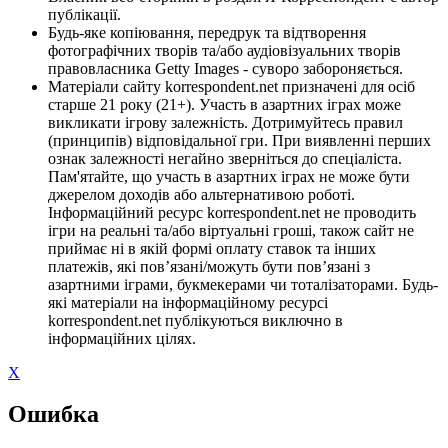
публікації.
Будь-яке копіювання, передрук та відтворення
фотографічних творів та/або аудіовізуальних творів
правовласника Getty Images - суворо забороняється.
Матеріали сайту korrespondent.net призначені для осіб
старше 21 року (21+). Участь в азартних іграх може
викликати ігрову залежність. Дотримуйтесь правил
(принципів) відповідальної гри. При виявленні перших
ознак залежності негайно зверніться до спеціаліста.
Пам'ятайте, що участь в азартних іграх не може бути
джерелом доходів або альтернативою роботі.
Інформаційний ресурс korrespondent.net не проводить
ігри на реальні та/або віртуальні гроші, також сайт не
приймає ні в якій формі оплату ставок та інших
платежів, які пов’язані/можуть бути пов’язані з
азартними іграми, букмекерами чи тоталізаторами. Будь-
які матеріали на інформаційному ресурсі
korrespondent.net публікуються виключно в
інформаційних цілях.
X
Ошибка