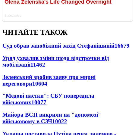
ЧИТАЙТЕ ТАКОЖ
Суд обрав запобіжний захід Стефанішиній
16679
Уряд ухвалив зміни щодо відстрочки від
мобілізації
11462
Зеленський зробив заяву про мирні
переговори
10604
"Медові пастки": СБУ попередила
військових
10077
Майора ВСП викрили на "допомозі"
військовому в СЗЧ
10022
Україна поставила Путіна перед дилемою -