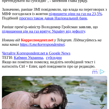
претендувати на субсидію", - запевнив глава уряду.
Зазначимо, раніше ЗМІ повідомили, що влада на переговорах з
МВФ погодилася із жовтня
підвищити ціни на газ на 23,5%
.
Подібний
прогноз також давав Національний банк
.
Раніше прем'єр-міністр Володимир Гройсман заявляв, що
підвищення цін на газ врятує Україну від дефолту
.
Новини від
Корреспондент.net
у Telegram. Підписуйтесь на
наш канал
https://t.me/korrespondentnet
.
Читайте Korrespondent.net в Google News
ТЕГИ:
Кабмин Украины
,
субсидии
Якщо ви помітили помилку, виділіть необхідний текст і
натисніть Ctrl + Enter, щоб повідомити про це редакцію.