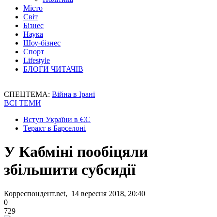
Місто
Світ
Бізнес
Наука
Шоу-бізнес
Спорт
Lifestyle
БЛОГИ ЧИТАЧІВ
СПЕЦТЕМА:
Війна в Ірані
ВСІ ТЕМИ
Вступ України в ЄС
Теракт в Барселоні
У Кабміні пообіцяли
збільшити субсидії
Корреспондент.net, 14 вересня 2018, 20:40
0
729