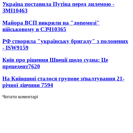
Україна поставила Путіна перед дилемою -
ЗМІ
10463
Майора ВСП викрили на "допомозі"
військовому в СЗЧ
10365
РФ створила "українську бригаду" з полонених
- ISW
9159
Київ про рішення Швеції щодо судна: Це
прецедент
7620
На Київщині сталося групове зґвалтування 21-
річної дівчини
7594
Читати коментарі