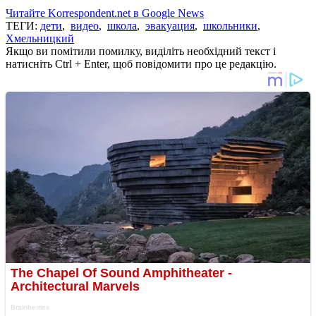
Читайте Korrespondent.net в Google News
ТЕГИ:
дети
,
видео
,
школа
,
эвакуация
,
школьники
,
Хмельницкий
Якщо ви помітили помилку, виділіть необхідний текст і
натисніть Ctrl + Enter, щоб повідомити про це редакцію.