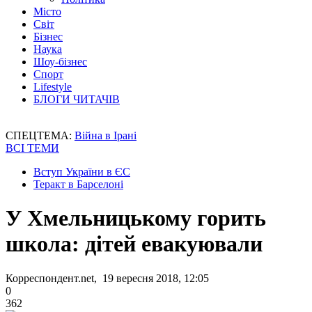
Місто
Світ
Бізнес
Наука
Шоу-бізнес
Спорт
Lifestyle
БЛОГИ ЧИТАЧІВ
СПЕЦТЕМА:
Війна в Ірані
ВСІ ТЕМИ
Вступ України в ЄС
Теракт в Барселоні
У Хмельницькому горить
школа: дітей евакуювали
Корреспондент.net, 19 вересня 2018, 12:05
0
362