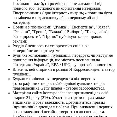
Посилання має бути розміщена в незалежності від
повного або часткового використання матеріалів.
Гіперпосилання ( для інтернет - видань) - повинна бути
розміщена в підзаголовку або в першому абзаці
матеріалу.
Новини з позначками "Думка", "Експертиза", "Заява",
"Регіони", "Гроші", "Влада", "Вибори", "Тест-драйв",
"Спецпроекти", "Промо" публікуються на правах
реклами.
Розділ Спецпроекти створюється спільно з
комерційними партнерами.
Будь яке копіювання, публікація, передрук, чи наступне
поширення інформації, що містить посилання на
"Інтерфакс-Україна", EPA / UPG, суворо забороняється.
Власник веб-сторінки в розділі Я-Корреспондент є автор
публікації.
Будь-яке копіювання, передрук та відтворення
фотографічних творів та/або аудіовізуальних творів
правовласника Getty Images - суворо забороняється.
Матеріали сайту korrespondent.net призначені для осіб
старше 21 року (21+). Участь в азартних іграх може
викликати ігрову залежність. Дотримуйтесь правил
(принципів) відповідальної гри. При виявленні перших
ознак залежності негайно зверніться до спеціаліста.
Пам'ятайте, що участь в азартних іграх не може бути