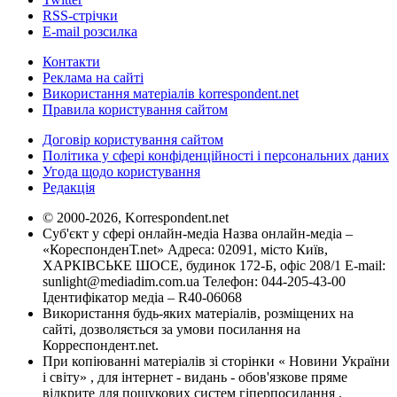
RSS-стрічки
E-mail розсилка
Контакти
Реклама на сайті
Використання матеріалів korrespondent.net
Правила користування сайтом
Договір користування сайтом
Політика у сфері конфіденційності і персональних даних
Угода щодо користування
Редакція
© 2000-2026, Korrespondent.net
Суб'єкт у сфері онлайн-медіа Назва онлайн-медіа –
«КореспонденТ.net» Адреса: 02091, місто Київ,
ХАРКІВСЬКЕ ШОСЕ, будинок 172-Б, офіс 208/1 E-mail:
sunlight@mediadim.com.ua
Телефон: 044-205-43-00
Ідентифікатор медіа – R40-06068
Використання будь-яких матеріалів, розміщених на
сайті, дозволяється за умови посилання на
Корреспондент.net.
При копіюванні матеріалів зі сторінки « Новини України
і світу» , для інтернет - видань - обов'язкове пряме
відкрите для пошукових систем гіперпосилання .