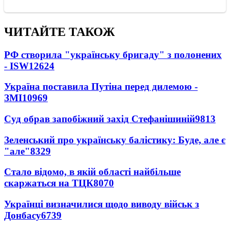
ЧИТАЙТЕ ТАКОЖ
РФ створила "українську бригаду" з полонених
- ISW
12624
Україна поставила Путіна перед дилемою -
ЗМІ
10969
Суд обрав запобіжний захід Стефанішиній
9813
Зеленський про українську балістику: Буде, але є
"але"
8329
Стало відомо, в якій області найбільше
скаржаться на ТЦК
8070
Українці визначилися щодо виводу військ з
Донбасу
6739