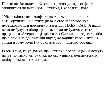
Політолог Володимир Фесенко прогнозує, що конфлікт
закінчиться звільненням і Ситника, і Холодницького.
"Міжособистісний конфлікт двох начальників нових
антикорупційних інституцій вже стає непереборною
перешкодою для нормальної взаємодії НАБУ і САП. А якщо
вони не будуть співпрацювати, то ми не будемо ефективно
працювати. Американці просто так Ситника не здадуть, хіба
що в обмін на одночасний відхід Холодницького. Питання
тільки в тому, коли і як це станеться", - вважає Фесенко.
Разом з тим, існує думка, що Ситник і Холодницький можуть
піти в політику, наприклад, до наступних парламентських
виборів, які вже не за горами.