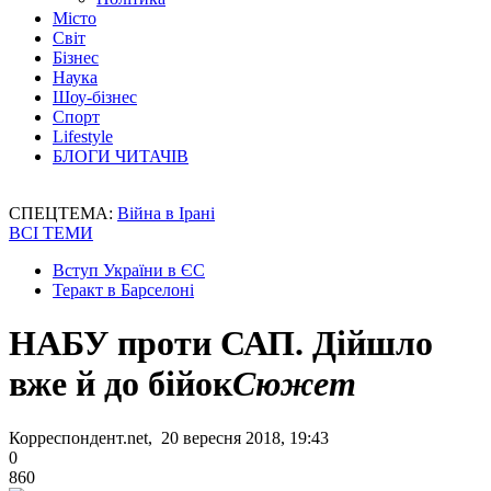
Місто
Світ
Бізнес
Наука
Шоу-бізнес
Спорт
Lifestyle
БЛОГИ ЧИТАЧІВ
СПЕЦТЕМА:
Війна в Ірані
ВСІ ТЕМИ
Вступ України в ЄС
Теракт в Барселоні
НАБУ проти САП. Дійшло
вже й до бійок
Сюжет
Корреспондент.net, 20 вересня 2018, 19:43
0
860