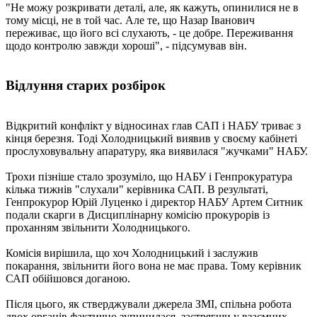
"Не можу розкривати деталі, але, як кажуть, опинилися не в
тому місці, не в той час. Але те, що Назар Іванович
переживає, що його всі слухають, - це добре. Переживання
щодо контролю завжди хороші", - підсумував він.
Відлуння старих розбірок
Відкритий конфлікт у відносинах глав САП і НАБУ триває з
кінця березня. Тоді Холодницький виявив у своєму кабінеті
прослуховувальну апаратуру, яка виявилася "жучками" НАБУ.
Трохи пізніше стало зрозуміло, що НАБУ і Генпрокуратура
кілька тижнів "слухали" керівника САП. В результаті,
Генпрокурор Юрій Луценко і директор НАБУ Артем Ситник
подали скарги в Дисциплінарну комісію прокурорів із
проханням звільнити Холодницького.
Комісія вирішила, що хоч Холодницький і заслужив
покарання, звільнити його вона не має права. Тому керівник
САП обійшовся доганою.
Після цього, як стверджували джерела ЗМІ, спільна робота
двох органів фактично зупинилася, застрягши у взаємних