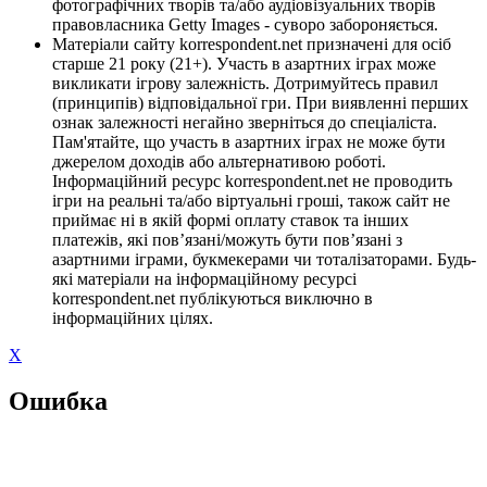
фотографічних творів та/або аудіовізуальних творів
правовласника Getty Images - суворо забороняється.
Матеріали сайту korrespondent.net призначені для осіб
старше 21 року (21+). Участь в азартних іграх може
викликати ігрову залежність. Дотримуйтесь правил
(принципів) відповідальної гри. При виявленні перших
ознак залежності негайно зверніться до спеціаліста.
Пам'ятайте, що участь в азартних іграх не може бути
джерелом доходів або альтернативою роботі.
Інформаційний ресурс korrespondent.net не проводить
ігри на реальні та/або віртуальні гроші, також сайт не
приймає ні в якій формі оплату ставок та інших
платежів, які пов’язані/можуть бути пов’язані з
азартними іграми, букмекерами чи тоталізаторами. Будь-
які матеріали на інформаційному ресурсі
korrespondent.net публікуються виключно в
інформаційних цілях.
X
Ошибка