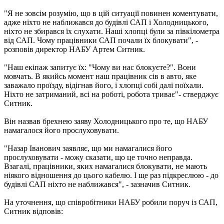
"Я не зовсім розумію, що в цій ситуації повинен коментувати,
адже ніхто не наближався до будівлі САП і Холодницького,
ніхто не збирався їх слухати. Наші хлопці були за півкілометра
від САП. Чому працівники САП почали їх блокувати", -
розповів директор НАБУ Артем Ситник.
"Наш екіпаж запитує їх: "Чому ви нас блокуєте?". Вони
мовчать. В якийсь момент наш працівник сів в авто, яке
заважало проїзду, відігнав його, і хлопці собі далі поїхали.
Ніхто не затриманий, всі на роботі, робота триває"- стверджує
Ситник.
Він назвав брехнею заяву Холодницького про те, що НАБУ
намагалося його прослуховувати.
"Назар Іванович заявляє, що ми намагалися його
прослуховувати - можу сказати, що це точно неправда.
Взагалі, працівники, яких намагалися блокувати, не мають
ніякого відношення до цього кабелю. І ще раз підкреслюю - до
будівлі САП ніхто не наближався", - зазначив Ситник.
На уточнення, що співробітники НАБУ робили поруч із САП,
Ситник відповів: