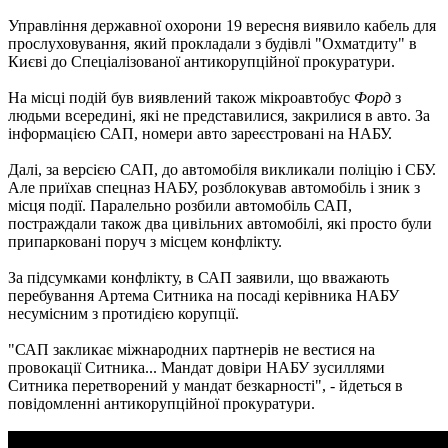
Управління державної охорони 19 вересня виявило кабель для
прослуховування, який прокладали з будівлі "Охматдиту" в
Києві до Спеціалізованої антикорупційної прокуратури.
На місці подій був виявлений також мікроавтобус
Форд
з
людьми всередині, які не представилися, закрилися в авто. За
інформацією САП, номери авто зареєстровані на НАБУ.
Далі, за версією САП, до автомобіля викликали поліцію і СБУ.
Але приїхав спецназ НАБУ, розблокував автомобіль і зник з
місця події. Паралельно розбили автомобіль САП,
постраждали також два цивільних автомобілі, які просто були
припарковані поруч з місцем конфлікту.
За підсумками конфлікту, в САП заявили, що вважають
перебування Артема Ситника на посаді керівника НАБУ
несумісним з протидією корупції.
"САП закликає міжнародних партнерів не вестися на
провокації Ситника... Мандат довіри НАБУ зусиллями
Ситника перетворений у мандат безкарності", - йдеться в
повідомленні антикорупційної прокуратури.