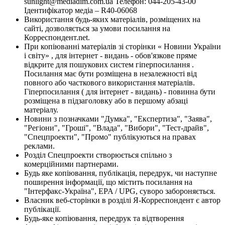
sunlight@mediadim.com.ua
Телефон: 044-205-43-00
Ідентифікатор медіа – R40-06068
Використання будь-яких матеріалів, розміщених на
сайті, дозволяється за умови посилання на
Корреспондент.net.
При копіюванні матеріалів зі сторінки « Новини України
і світу» , для інтернет - видань - обов'язкове пряме
відкрите для пошукових систем гіперпосилання .
Посилання має бути розміщена в незалежності від
повного або часткового використання матеріалів.
Гіперпосилання ( для інтернет - видань) - повинна бути
розміщена в підзаголовку або в першому абзаці
матеріалу.
Новини з позначками "Думка", "Експертиза", "Заява",
"Регіони", "Гроші", "Влада", "Вибори", "Тест-драйв",
"Спецпроекти", "Промо" публікуються на правах
реклами.
Розділ Спецпроекти створюється спільно з
комерційними партнерами.
Будь яке копіювання, публікація, передрук, чи наступне
поширення інформації, що містить посилання на
"Інтерфакс-Україна", EPA / UPG, суворо забороняється.
Власник веб-сторінки в розділі Я-Корреспондент є автор
публікації.
Будь-яке копіювання, передрук та відтворення