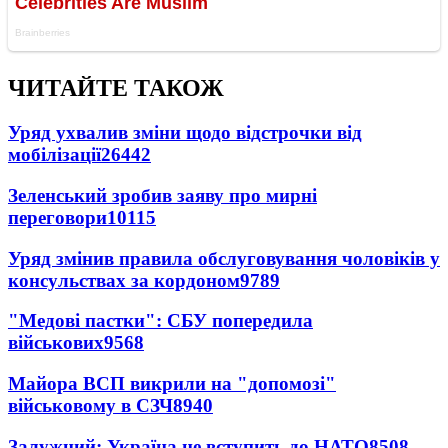
ЧИТАЙТЕ ТАКОЖ
Уряд ухвалив зміни щодо відстрочки від
мобілізації
26442
Зеленський зробив заяву про мирні
переговори
10115
Уряд змінив правила обслуговування чоловіків у
консульствах за кордоном
9789
"Медові пастки": СБУ попередила
військових
9568
Майора ВСП викрили на "допомозі"
військовому в СЗЧ
8940
Залужний: Україна не вступить до НАТО
8508