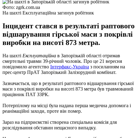
Фото: zgrk.com.ua
На шахті Експлуатаційна загинув робітник
Інцидент стався в результаті раптового
відшарування гірської маси з покрівлі
виробки на висоті 873 метра.
На шахті
Експлуатаційна
в Запорізькій області отримав
смертельні травми 39-річний чоловік.
Про це 21 вересня
повідомило агентство
Інтерфакс-Україна
з посиланням на
прес-центр ПрАТ Запорізький Залізорудний комбінат.
Зазначається, що в результаті раптового відшарування гірської
маси з покрівлі виробки на висоті 873 метра був травмований
працівник ПАТ ЗЗРК.
Потерпілому на місці була надана перша медична допомога і
реанімаційні заходи, проте він помер.
Зараз на підприємстві створена спеціальна комісія для
розслідування обставин нещасного випадку.