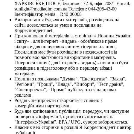
ХАРКІВСЬКЕ ШОСЕ, будинок 172-Б, офіс 208/1 E-mail:
sunlight@mediadim.com.ua
Телефон: 044-205-43-00
Ідентифікатор медіа – R40-06068
Використання будь-яких матеріалів, розміщених на
сайті, дозволяється за умови посилання на
Корреспондент.net.
При копіюванні матеріалів зі сторінки « Новини України
і світу» , для інтернет - видань - обов'язкове пряме
відкрите для пошукових систем гіперпосилання .
Посилання має бути розміщена в незалежності від
повного або часткового використання матеріалів.
Гіперпосилання ( для інтернет - видань) - повинна бути
розміщена в підзаголовку або в першому абзаці
матеріалу.
Новини з позначками "Думка", "Експертиза", "Заява",
"Регіони", "Гроші", "Влада", "Вибори", "Тест-драйв",
"Спецпроекти", "Промо" публікуються на правах
реклами.
Розділ Спецпроекти створюється спільно з
комерційними партнерами.
Будь яке копіювання, публікація, передрук, чи наступне
поширення інформації, що містить посилання на
"Інтерфакс-Україна", EPA / UPG, суворо забороняється.
Власник веб-сторінки в розділі Я-Корреспондент є автор
публікації.