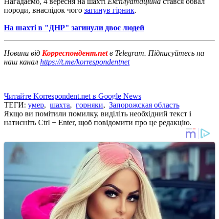
Нагадаємо, 4 вересня на шахті
Експлуатаційна
стався обвал
породи, внаслідок чого
загинув гірник
.
На шахті в "ДНР" загинули двоє людей
Новини від
Корреспондент.net
в Telegram. Підписуйтесь на
наш канал
https://t.me/korrespondentnet
Читайте Korrespondent.net в Google News
ТЕГИ:
умер
,
шахта
,
горняки
,
Запорожская область
Якщо ви помітили помилку, виділіть необхідний текст і
натисніть Ctrl + Enter, щоб повідомити про це редакцію.