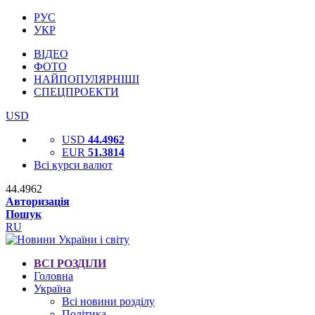
РУС
УКР
ВІДЕО
ФОТО
НАЙПОПУЛЯРНІШІ
СПЕЦПРОЕКТИ
USD
USD
44.4962
EUR
51.3814
Всі курси валют
44.4962
Авторизація
Пошук
RU
ВСІ РОЗДІЛИ
Головна
Україна
Всі новини розділу
Політика