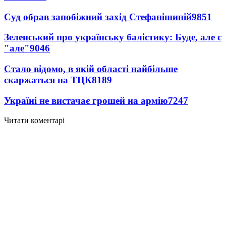
Суд обрав запобіжний захід Стефанішиній
9851
Зеленський про українську балістику: Буде, але є
"але"
9046
Стало відомо, в якій області найбільше
скаржаться на ТЦК
8189
Україні не вистачає грошей на армію
7247
Читати коментарі