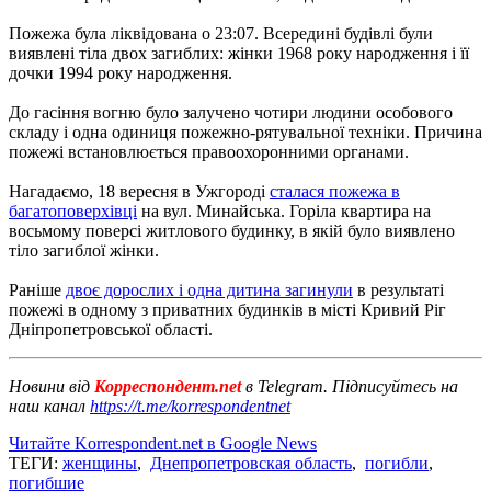
Пожежа була ліквідована о 23:07. Всередині будівлі були
виявлені тіла двох загиблих: жінки 1968 року народження і її
дочки 1994 року народження.
До гасіння вогню було залучено чотири людини особового
складу і одна одиниця пожежно-рятувальної техніки. Причина
пожежі встановлюється правоохоронними органами.
Нагадаємо, 18 вересня в Ужгороді
сталася пожежа в
багатоповерхівці
на вул. Минайська. Горіла квартира на
восьмому поверсі житлового будинку, в якій було виявлено
тіло загиблої жінки.
Раніше
двоє дорослих і одна дитина загинули
в результаті
пожежі в одному з приватних будинків в місті Кривий Ріг
Дніпропетровської області.
Новини від
Корреспондент.net
в Telegram. Підписуйтесь на
наш канал
https://t.me/korrespondentnet
Читайте Korrespondent.net в Google News
ТЕГИ:
женщины
,
Днепропетровская область
,
погибли
,
погибшие