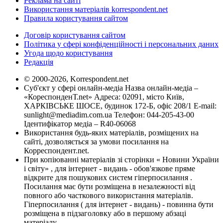
Реклама на сайті
Використання матеріалів korrespondent.net
Правила користування сайтом
Договір користування сайтом
Політика у сфері конфіденційності і персональних даних
Угода щодо користування
Редакція
© 2000-2026, Korrespondent.net
Суб'єкт у сфері онлайн-медіа Назва онлайн-медіа –
«КореспонденТ.net» Адреса: 02091, місто Київ,
ХАРКІВСЬКЕ ШОСЕ, будинок 172-Б, офіс 208/1 E-mail:
sunlight@mediadim.com.ua
Телефон: 044-205-43-00
Ідентифікатор медіа – R40-06068
Використання будь-яких матеріалів, розміщених на
сайті, дозволяється за умови посилання на
Корреспондент.net.
При копіюванні матеріалів зі сторінки « Новини України
і світу» , для інтернет - видань - обов'язкове пряме
відкрите для пошукових систем гіперпосилання .
Посилання має бути розміщена в незалежності від
повного або часткового використання матеріалів.
Гіперпосилання ( для інтернет - видань) - повинна бути
розміщена в підзаголовку або в першому абзаці
матеріалу.