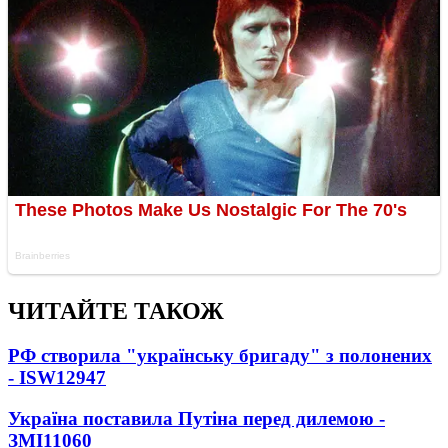
ЧИТАЙТЕ ТАКОЖ
РФ створила "українську бригаду" з полонених
- ISW
12947
Україна поставила Путіна перед дилемою -
ЗМІ
11060