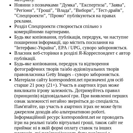
Новини з позначками "Думка", "Експертиза", "Заява",
"Регіони", "Гроші", "Влада", "Вибори", "Тест-драйв",
"Спецпроекти", "Промо" публікуються на правах
реклами.
Розділ Спецпроекти створюється спільно з
комерційними партнерами.
Будь яке копіювання, публікація, передрук, чи наступне
поширення інформації, що містить посилання на
"Інтерфакс-Україна", EPA / UPG, суворо забороняється.
Власник веб-сторінки в розділі Я-Корреспондент є автор
публікації.
Будь-яке копіювання, передрук та відтворення
фотографічних творів та/або аудіовізуальних творів
правовласника Getty Images - суворо забороняється.
Матеріали сайту korrespondent.net призначені для осіб
старше 21 року (21+). Участь в азартних іграх може
викликати ігрову залежність. Дотримуйтесь правил
(принципів) відповідальної гри. При виявленні перших
ознак залежності негайно зверніться до спеціаліста.
Пам'ятайте, що участь в азартних іграх не може бути
джерелом доходів або альтернативою роботі.
Інформаційний ресурс korrespondent.net не проводить
ігри на реальні та/або віртуальні гроші, також сайт не
приймає ні в якій формі оплату ставок та інших