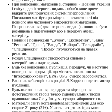
При копіюванні матеріалів зі сторінки « Новини України
і світу» , для інтернет - видань - обов'язкове пряме
відкрите для пошукових систем гіперпосилання .
Посилання має бути розміщена в незалежності від
повного або часткового використання матеріалів.
Гіперпосилання ( для інтернет - видань) - повинна бути
розміщена в підзаголовку або в першому абзаці
матеріалу.
Новини з позначками "Думка", "Експертиза", "Заява",
"Регіони", "Гроші", "Влада", "Вибори", "Тест-драйв",
"Спецпроекти", "Промо" публікуються на правах
реклами.
Розділ Спецпроекти створюється спільно з
комерційними партнерами.
Будь яке копіювання, публікація, передрук, чи наступне
поширення інформації, що містить посилання на
"Інтерфакс-Україна", EPA / UPG, суворо забороняється.
Власник веб-сторінки в розділі Я-Корреспондент є автор
публікації.
Будь-яке копіювання, передрук та відтворення
фотографічних творів та/або аудіовізуальних творів
правовласника Getty Images - суворо забороняється.
Матеріали сайту korrespondent.net призначені для осіб
старше 21 року (21+). Участь в азартних іграх може