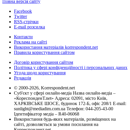
Повна версія сайту
Facebook
Twitter
RSS-стрічки
E-mail розсилка
Контакти
Реклама на сайті
Використання матеріалів korrespondent.net
Правила користування сайтом
Договір користування сайтом
Політика у сфері конфіденційності і персональних даних
Угода щодо користування
Редакція
© 2000-2026, Korrespondent.net
Суб'єкт у сфері онлайн-медіа Назва онлайн-медіа –
«КореспонденТ.net» Адреса: 02091, місто Київ,
ХАРКІВСЬКЕ ШОСЕ, будинок 172-Б, офіс 208/1 E-mail:
sunlight@mediadim.com.ua
Телефон: 044-205-43-00
Ідентифікатор медіа – R40-06068
Використання будь-яких матеріалів, розміщених на
сайті, дозволяється за умови посилання на
Корреспондент.net.