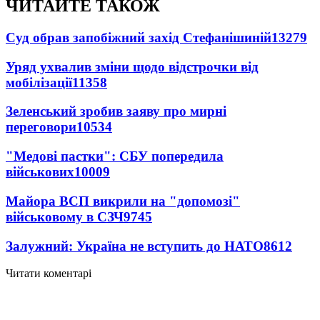
ЧИТАЙТЕ ТАКОЖ
Суд обрав запобіжний захід Стефанішиній
13279
Уряд ухвалив зміни щодо відстрочки від
мобілізації
11358
Зеленський зробив заяву про мирні
переговори
10534
"Медові пастки": СБУ попередила
військових
10009
Майора ВСП викрили на "допомозі"
військовому в СЗЧ
9745
Залужний: Україна не вступить до НАТО
8612
Читати коментарі