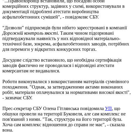
"...Правоохоронці встановили, що посадові особи
комерційних структур, задіяних у схемі, використовували в
документації підроблені атестати виробництва
асфальтобетонних сумішей", - повідомляє СБУ.
"Дозволи" підприємців були нібито зареєстровані в компанії
Дорожній контроль якості
. Таким чином підозрювані
підтверджували наявність у них відповідної матеріально-
технічної бази, зокрема, асфальтобетонних заводів, потрібних
для перемоги у відкритих конкурсних торгах.
Досудове слідство встановило, що необхідна сертифікація
заводів фактично не проводилася і відповідні атестати
комерсантам не видавалися.
Роботи виконувалися з використанням матеріалів сумнівного
походження. "Однак, за затвердженими актами виконаних
робіт, матеріали оплачувалися за нормативами високої якості",
- зазначає СБУ.
Прес-секретар СБУ Олена Гітлянська повідомила
УП
, що
обшуки провели на території Буковеля, але сам комплекс не
пов'язаний з ними. "Так, структура на його території була.
Хоча сам комплекс відношення до справи не має", - сказала
вона.