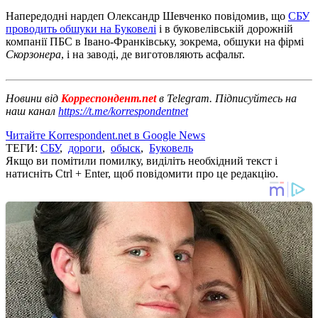
Напередодні нардеп Олександр Шевченко повідомив, що
СБУ
проводить обшуки на Буковелі
і в буковелівській дорожній
компанії ПБС в Івано-Франківську, зокрема, обшуки на фірмі
Скорзонера
, і на заводі, де виготовляють асфальт.
Новини від
Корреспондент.net
в Telegram. Підписуйтесь на
наш канал
https://t.me/korrespondentnet
Читайте Korrespondent.net в Google News
ТЕГИ:
СБУ
,
дороги
,
обыск
,
Буковель
Якщо ви помітили помилку, виділіть необхідний текст і
натисніть Ctrl + Enter, щоб повідомити про це редакцію.