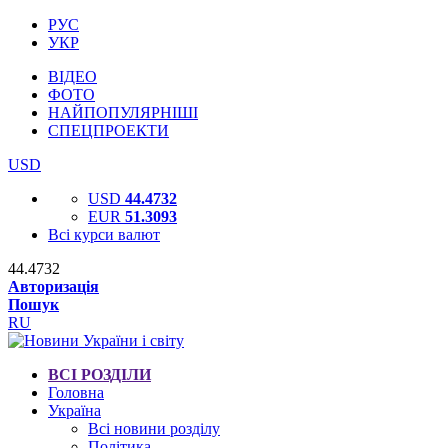
РУС
УКР
ВІДЕО
ФОТО
НАЙПОПУЛЯРНІШІ
СПЕЦПРОЕКТИ
USD
USD
44.4732
EUR
51.3093
Всі курси валют
44.4732
Авторизація
Пошук
RU
ВСІ РОЗДІЛИ
Головна
Україна
Всі новини розділу
Політика