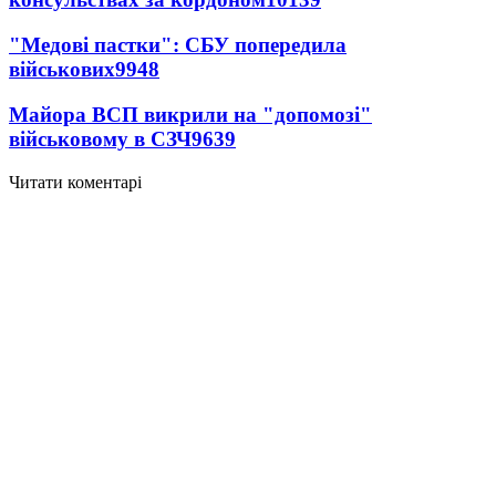
"Медові пастки": СБУ попередила
військових
9948
Майора ВСП викрили на "допомозі"
військовому в СЗЧ
9639
Читати коментарі