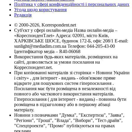
Політика у сфері конфіденційності і персональних даних
Угода щодо користування
Редакція
© 2000-2026, Korrespondent.net
Суб'єкт у сфері онлайн-медіа Назва онлайн-медіа –
«КореспонденТ.net» Адреса: 02091, місто Київ,
ХАРКІВСЬКЕ ШОСЕ, будинок 172-Б, офіс 208/1 E-mail:
sunlight@mediadim.com.ua
Телефон: 044-205-43-00
Ідентифікатор медіа – R40-06068
Використання будь-яких матеріалів, розміщених на
сайті, дозволяється за умови посилання на
Корреспондент.net.
При копіюванні матеріалів зі сторінки « Новини України
і світу» , для інтернет - видань - обов'язкове пряме
відкрите для пошукових систем гіперпосилання .
Посилання має бути розміщена в незалежності від
повного або часткового використання матеріалів.
Гіперпосилання ( для інтернет - видань) - повинна бути
розміщена в підзаголовку або в першому абзаці
матеріалу.
Новини з позначками "Думка", "Експертиза", "Заява",
"Регіони", "Гроші", "Влада", "Вибори", "Тест-драйв",
"Спецпроекти", "Промо" публікуються на правах
реклами.