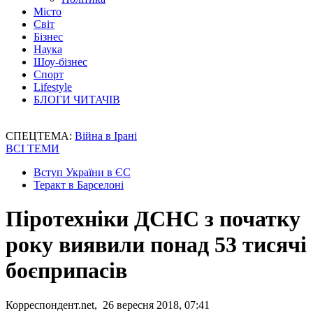
Місто
Світ
Бізнес
Наука
Шоу-бізнес
Спорт
Lifestyle
БЛОГИ ЧИТАЧІВ
СПЕЦТЕМА:
Війна в Ірані
ВСІ ТЕМИ
Вступ України в ЄС
Теракт в Барселоні
Піротехніки ДСНС з початку
року виявили понад 53 тисячі
боєприпасів
Корреспондент.net, 26 вересня 2018, 07:41