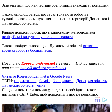
Зазначається, що найчастіше боєприпаси знаходять громадяни.
Також наголошується, що зараз тривають роботи з
гуманітарного розмінування звільнених територій Донецької і
Луганської областей.
Раніше повідомлялося, що в київському метрополітені
поліцейські вилучили у чоловіка гранати
.
Також повідомлялося, що в Луганській області
виявили
арсенал зброї та боєприпасів
.
Новини від
Корреспондент.net
в Telegram. Підписуйтесь на
наш канал
https://t.me/korrespondentnet
Читайте Korrespondent.net в Google News
ТЕГИ:
пиротехника
,
бомба
,
боеприпасы
,
Донецкая область
,
Луганская область
,
мина
Якщо ви помітили помилку, виділіть необхідний текст і
натисніть Ctrl + Enter, щоб повідомити про це редакцію.