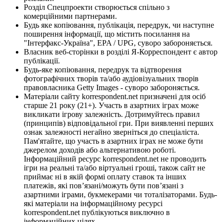
Розділ Спецпроекти створюється спільно з
комерційними партнерами.
Будь яке копіювання, публікація, передрук, чи наступне
поширення інформації, що містить посилання на
"Інтерфакс-Україна", EPA / UPG, суворо забороняється.
Власник веб-сторінки в розділі Я-Корреспондент є автор
публікації.
Будь-яке копіювання, передрук та відтворення
фотографічних творів та/або аудіовізуальних творів
правовласника Getty Images - суворо забороняється.
Матеріали сайту korrespondent.net призначені для осіб
старше 21 року (21+). Участь в азартних іграх може
викликати ігрову залежність. Дотримуйтесь правил
(принципів) відповідальної гри. При виявленні перших
ознак залежності негайно зверніться до спеціаліста.
Пам'ятайте, що участь в азартних іграх не може бути
джерелом доходів або альтернативою роботі.
Інформаційний ресурс korrespondent.net не проводить
ігри на реальні та/або віртуальні гроші, також сайт не
приймає ні в якій формі оплату ставок та інших
платежів, які пов’язані/можуть бути пов’язані з
азартними іграми, букмекерами чи тоталізаторами. Будь-
які матеріали на інформаційному ресурсі
korrespondent.net публікуються виключно в
інформаційних цілях.