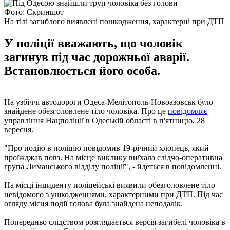
Фото: Скриншот
На тілі загиблого виявлені пошкодження, характерні при ДТП
У поліції вважають, що чоловік
загинув під час дорожньої аварії.
Встановлюється його особа.
На узбіччі автодороги Одеса-Мелітополь-Новоазовськ було
знайдене обезголовлене тіло чоловіка. Про це
повідомляє
управління Нацполіції в Одеській області в п'ятницю, 28
вересня.
"Про подію в поліцію повідомив 19-річний хлопець, який
проїжджав повз. На місце виклику виїхала слідчо-оперативна
група Лиманського відділу поліції", - йдеться в повідомленні.
На місці інциденту поліцейські виявили обезголовлене тіло
невідомого з ушкодженнями, характерними при ДТП. Під час
огляду місця події голова була знайдена неподалік.
Попередньо слідством розглядається версія загибелі чоловіка в