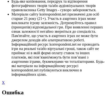
Будь-яке копіювання, передрук та відтворення
фотографічних творів та/або аудіовізуальних творів
правовласника Getty Images - суворо забороняється.
Матеріали сайту korrespondent.net призначені для осіб
старше 21 року (21+). Участь в азартних іграх може
викликати ігрову залежність. Дотримуйтесь правил
(принципів) відповідальної гри. При виявленні перших
ознак залежності негайно зверніться до спеціаліста.
Пам'ятайте, що участь в азартних іграх не може бути
джерелом доходів або альтернативою роботі.
Інформаційний ресурс korrespondent.net не проводить
ігри на реальні та/або віртуальні гроші, також сайт не
приймає ні в якій формі оплату ставок та інших
платежів, які пов’язані/можуть бути пов’язані з
азартними іграми, букмекерами чи тоталізаторами. Будь-
які матеріали на інформаційному ресурсі
korrespondent.net публікуються виключно в
інформаційних цілях.
X
Ошибка