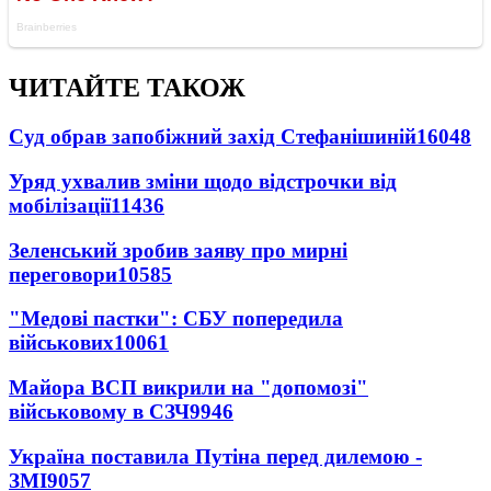
ЧИТАЙТЕ ТАКОЖ
Суд обрав запобіжний захід Стефанішиній
16048
Уряд ухвалив зміни щодо відстрочки від
мобілізації
11436
Зеленський зробив заяву про мирні
переговори
10585
"Медові пастки": СБУ попередила
військових
10061
Майора ВСП викрили на "допомозі"
військовому в СЗЧ
9946
Україна поставила Путіна перед дилемою -
ЗМІ
9057