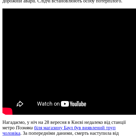
дорожній аварії. Слідчі встановлюють особу потерпілого.
Нагадаємо, у ніч на 28 вересня в Києві недалеко від станції
метро
Позняки
біля магазину Баул був виявлений труп
чоловіка
. За попередніми даними, смерть наступила від