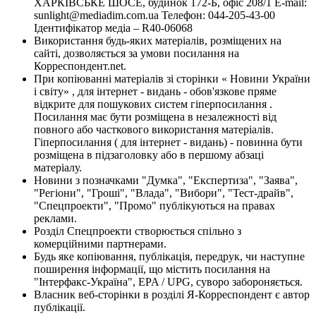
ХАРКІВСЬКЕ ШОСЕ, будинок 172-Б, офіс 208/1 E-mail:
sunlight@mediadim.com.ua
Телефон: 044-205-43-00
Ідентифікатор медіа – R40-06068
Використання будь-яких матеріалів, розміщених на
сайті, дозволяється за умови посилання на
Корреспондент.net.
При копіюванні матеріалів зі сторінки « Новини України
і світу» , для інтернет - видань - обов'язкове пряме
відкрите для пошукових систем гіперпосилання .
Посилання має бути розміщена в незалежності від
повного або часткового використання матеріалів.
Гіперпосилання ( для інтернет - видань) - повинна бути
розміщена в підзаголовку або в першому абзаці
матеріалу.
Новини з позначками "Думка", "Експертиза", "Заява",
"Регіони", "Гроші", "Влада", "Вибори", "Тест-драйв",
"Спецпроекти", "Промо" публікуються на правах
реклами.
Розділ Спецпроекти створюється спільно з
комерційними партнерами.
Будь яке копіювання, публікація, передрук, чи наступне
поширення інформації, що містить посилання на
"Інтерфакс-Україна", EPA / UPG, суворо забороняється.
Власник веб-сторінки в розділі Я-Корреспондент є автор
публікації.