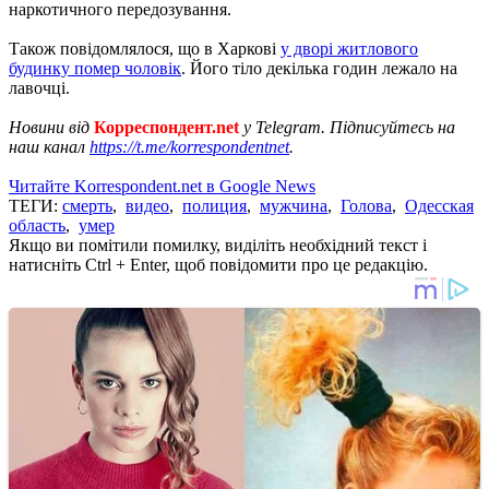
наркотичного передозування.
Також повідомлялося, що в Харкові
у дворі житлового
будинку помер чоловік
. Його тіло декілька годин лежало на
лавочці.
Новини від
Корреспондент.net
у Telegram. Підписуйтесь на
наш канал
https://t.me/korrespondentnet
.
Читайте Korrespondent.net в Google News
ТЕГИ:
смерть
,
видео
,
полиция
,
мужчина
,
Голова
,
Одесская
область
,
умер
Якщо ви помітили помилку, виділіть необхідний текст і
натисніть Ctrl + Enter, щоб повідомити про це редакцію.