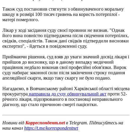
Також суд постановив стягнути з обвинуваченого моральну
шкоду в розмірі 100 тисяч гривень на користь потерпілої -
матері померлого.
Лікар у ході засідання суду своєї провини не визнав. "Однак
його вина повністю підтверджена після свідчення потерпілих,
свідків, спеціалістів. Також дані свідків підтвердили висновки
експертиз", - йдеться в повідомленні суду.
Приймаючи рішення, суд взяв до уваги значний досвід лікаря і
прийшов до висновку, що в даному випадку медичний
працівник недбало виконав свої професійні обов'язки. Вирок
суду набирає законної сили після закінчення строку подання
апеляційної скарги, якщо таку скаргу не було подано.
Нагадаємо, в Вовчанському районі Харківської області місцева
прокуратура
направила до суду обвинувальний акт
проти 52-
річного лікаря, підозрюваного в постановці неправильного
діагнозу, що стало причиною смерті пацієнтки.
Новини від
Корреспондент.net
в Telegram. Підписуйтесь на
наш канал
https://t.me/korrespondentnet