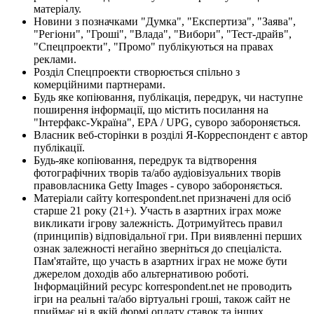
матеріалу.
Новини з позначками "Думка", "Експертиза", "Заява",
"Регіони", "Гроші", "Влада", "Вибори", "Тест-драйв",
"Спецпроекти", "Промо" публікуються на правах
реклами.
Розділ Спецпроекти створюється спільно з
комерційними партнерами.
Будь яке копіювання, публікація, передрук, чи наступне
поширення інформації, що містить посилання на
"Інтерфакс-Україна", EPA / UPG, суворо забороняється.
Власник веб-сторінки в розділі Я-Корреспондент є автор
публікації.
Будь-яке копіювання, передрук та відтворення
фотографічних творів та/або аудіовізуальних творів
правовласника Getty Images - суворо забороняється.
Матеріали сайту korrespondent.net призначені для осіб
старше 21 року (21+). Участь в азартних іграх може
викликати ігрову залежність. Дотримуйтесь правил
(принципів) відповідальної гри. При виявленні перших
ознак залежності негайно зверніться до спеціаліста.
Пам'ятайте, що участь в азартних іграх не може бути
джерелом доходів або альтернативою роботі.
Інформаційний ресурс korrespondent.net не проводить
ігри на реальні та/або віртуальні гроші, також сайт не
приймає ні в якій формі оплату ставок та інших