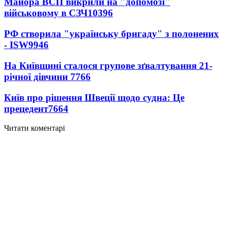
Майора ВСП викрили на "допомозі"
військовому в СЗЧ
10396
РФ створила "українську бригаду" з полонених
- ISW
9946
На Київщині сталося групове зґвалтування 21-
річної дівчини
7766
Київ про рішення Швеції щодо судна: Це
прецедент
7664
Читати коментарі