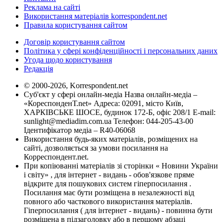
Реклама на сайті
Використання матеріалів korrespondent.net
Правила користування сайтом
Договір користування сайтом
Політика у сфері конфіденційності і персональних даних
Угода щодо користування
Редакція
© 2000-2026, Korrespondent.net
Суб'єкт у сфері онлайн-медіа Назва онлайн-медіа –
«КореспонденТ.net» Адреса: 02091, місто Київ,
ХАРКІВСЬКЕ ШОСЕ, будинок 172-Б, офіс 208/1 E-mail:
sunlight@mediadim.com.ua
Телефон: 044-205-43-00
Ідентифікатор медіа – R40-06068
Використання будь-яких матеріалів, розміщених на
сайті, дозволяється за умови посилання на
Корреспондент.net.
При копіюванні матеріалів зі сторінки « Новини України
і світу» , для інтернет - видань - обов'язкове пряме
відкрите для пошукових систем гіперпосилання .
Посилання має бути розміщена в незалежності від
повного або часткового використання матеріалів.
Гіперпосилання ( для інтернет - видань) - повинна бути
розміщена в підзаголовку або в першому абзаці