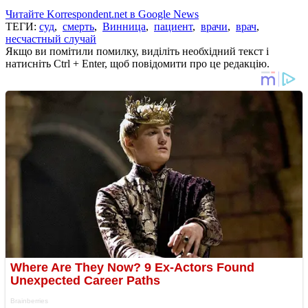
Читайте Korrespondent.net в Google News
ТЕГИ:
суд
,
смерть
,
Винница
,
пациент
,
врачи
,
врач
,
несчастный случай
Якщо ви помітили помилку, виділіть необхідний текст і
натисніть Ctrl + Enter, щоб повідомити про це редакцію.