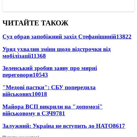
ЧИТАЙТЕ ТАКОЖ
Суд обрав запобіжний захід Стефанішиній
13822
Уряд ухвалив зміни щодо відстрочки від
мобілізації
11368
Зеленський зробив заяву про мирні
переговори
10543
"Медові пастки": СБУ попередила
військових
10018
Майора ВСП викрили на "допомозі"
військовому в СЗЧ
9781
Залужний: Україна не вступить до НАТО
8617