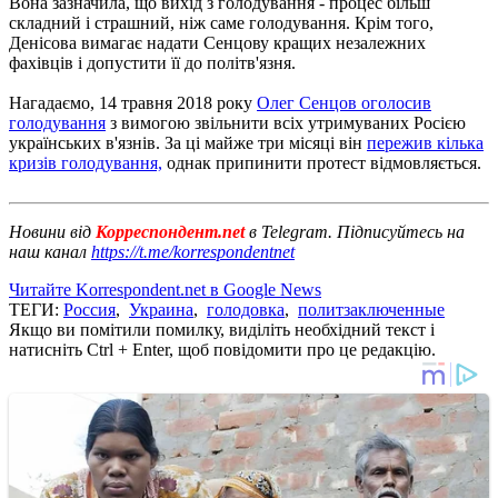
Вона зазначила, що вихід з голодування - процес більш
складний і страшний, ніж саме голодування. Крім того,
Денісова вимагає надати Сенцову кращих незалежних
фахівців і допустити її до політв'язня.
Нагадаємо, 14 травня 2018 року
Олег Сенцов оголосив
голодування
з вимогою звільнити всіх утримуваних Росією
українських в'язнів. За ці майже три місяці він
пережив кілька
кризів голодування,
однак припинити протест відмовляється.
Новини від
Корреспондент.net
в Telegram. Підписуйтесь на
наш канал
https://t.me/korrespondentnet
Читайте Korrespondent.net в Google News
ТЕГИ:
Россия
,
Украина
,
голодовка
,
политзаключенные
Якщо ви помітили помилку, виділіть необхідний текст і
натисніть Ctrl + Enter, щоб повідомити про це редакцію.