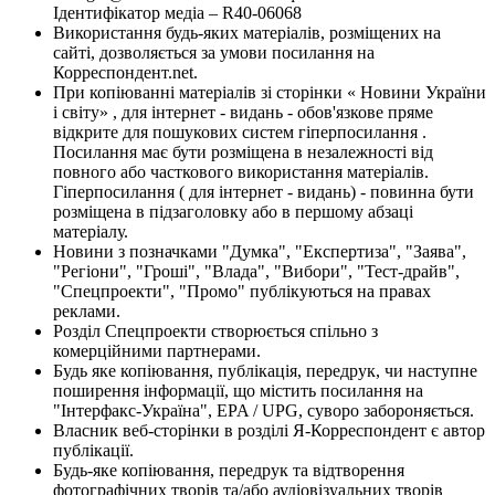
Ідентифікатор медіа – R40-06068
Використання будь-яких матеріалів, розміщених на
сайті, дозволяється за умови посилання на
Корреспондент.net.
При копіюванні матеріалів зі сторінки « Новини України
і світу» , для інтернет - видань - обов'язкове пряме
відкрите для пошукових систем гіперпосилання .
Посилання має бути розміщена в незалежності від
повного або часткового використання матеріалів.
Гіперпосилання ( для інтернет - видань) - повинна бути
розміщена в підзаголовку або в першому абзаці
матеріалу.
Новини з позначками "Думка", "Експертиза", "Заява",
"Регіони", "Гроші", "Влада", "Вибори", "Тест-драйв",
"Спецпроекти", "Промо" публікуються на правах
реклами.
Розділ Спецпроекти створюється спільно з
комерційними партнерами.
Будь яке копіювання, публікація, передрук, чи наступне
поширення інформації, що містить посилання на
"Інтерфакс-Україна", EPA / UPG, суворо забороняється.
Власник веб-сторінки в розділі Я-Корреспондент є автор
публікації.
Будь-яке копіювання, передрук та відтворення
фотографічних творів та/або аудіовізуальних творів