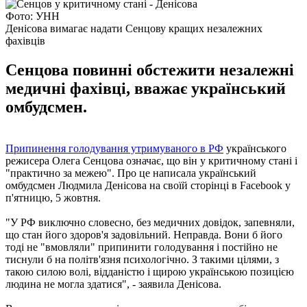
Фото: УНН
Денісова вимагає надати Сенцову кращих незалежних
фахівців
Сенцова повинні обстежити незалежні
медичні фахівці, вважає український
омбудсмен.
Припинення голодування утримуваного в РФ
українського
режисера Олега Сенцова означає, що він у критичному стані і
"практично за межею". Про це написала український
омбудсмен Людмила Денісова на своїй сторінці в Facebook у
п'ятницю, 5 жовтня.
"У РФ виключно словесно, без медичних довідок, запевняли,
що стан його здоров'я задовільний. Неправда. Вони б його
тоді не "вмовляли" припинити голодування і постійно не
тиснули б на політв'язня психологічно. З такими цілями, з
такою силою волі, відданістю і щирою українською позицією
людина не могла здатися", - заявила Денісова.