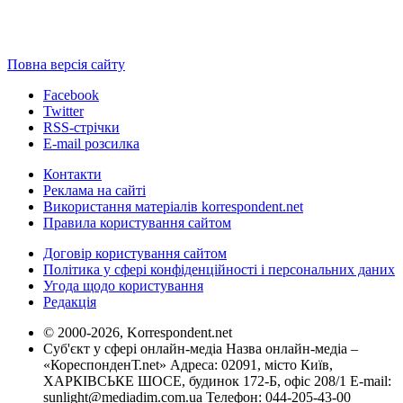
Повна версія сайту
Facebook
Twitter
RSS-стрічки
E-mail розсилка
Контакти
Реклама на сайті
Використання матеріалів korrespondent.net
Правила користування сайтом
Договір користування сайтом
Політика у сфері конфіденційності і персональних даних
Угода щодо користування
Редакція
© 2000-2026, Korrespondent.net
Суб'єкт у сфері онлайн-медіа Назва онлайн-медіа –
«КореспонденТ.net» Адреса: 02091, місто Київ,
ХАРКІВСЬКЕ ШОСЕ, будинок 172-Б, офіс 208/1 E-mail:
sunlight@mediadim.com.ua
Телефон: 044-205-43-00