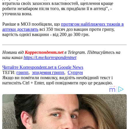
втратила своїх захисних властивостей, щеплення краще
робити незабаром після того, як придбали її в аптеці", -
уточнила вона.
Раніше в МОЗ пообіцяли, що
протягом найближчих тижнів в
аптеки доставлять
всі 350 тисяч доз вакцин проти грипу,
вартість однієї вакцини - від 200 до 300 грн.
Новини від
Корреспондент.net
в Telegram. Підписуйтесь на
наш канал
https://t.me/korrespondentnet
Читайте Korrespondent.net в Google News
ТЕГИ:
грипп
,
эпидемия грипп
,
Супрун
Якщо ви помітили помилку, виділіть необхідний текст і
натисніть Ctrl + Enter, щоб повідомити про це редакцію.