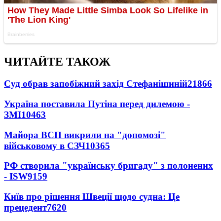
ЧИТАЙТЕ ТАКОЖ
Суд обрав запобіжний захід Стефанішиній
21866
Україна поставила Путіна перед дилемою -
ЗМІ
10463
Майора ВСП викрили на "допомозі"
військовому в СЗЧ
10365
РФ створила "українську бригаду" з полонених
- ISW
9159
Київ про рішення Швеції щодо судна: Це
прецедент
7620