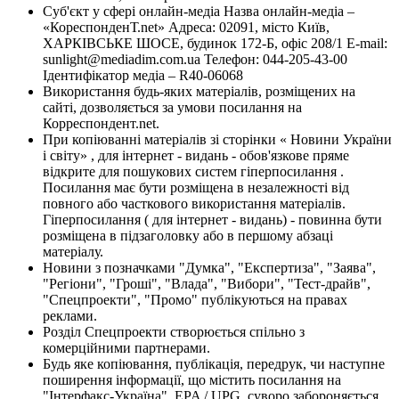
Суб'єкт у сфері онлайн-медіа Назва онлайн-медіа –
«КореспонденТ.net» Адреса: 02091, місто Київ,
ХАРКІВСЬКЕ ШОСЕ, будинок 172-Б, офіс 208/1 E-mail:
sunlight@mediadim.com.ua
Телефон: 044-205-43-00
Ідентифікатор медіа – R40-06068
Використання будь-яких матеріалів, розміщених на
сайті, дозволяється за умови посилання на
Корреспондент.net.
При копіюванні матеріалів зі сторінки « Новини України
і світу» , для інтернет - видань - обов'язкове пряме
відкрите для пошукових систем гіперпосилання .
Посилання має бути розміщена в незалежності від
повного або часткового використання матеріалів.
Гіперпосилання ( для інтернет - видань) - повинна бути
розміщена в підзаголовку або в першому абзаці
матеріалу.
Новини з позначками "Думка", "Експертиза", "Заява",
"Регіони", "Гроші", "Влада", "Вибори", "Тест-драйв",
"Спецпроекти", "Промо" публікуються на правах
реклами.
Розділ Спецпроекти створюється спільно з
комерційними партнерами.
Будь яке копіювання, публікація, передрук, чи наступне
поширення інформації, що містить посилання на
"Інтерфакс-Україна", EPA / UPG, суворо забороняється.