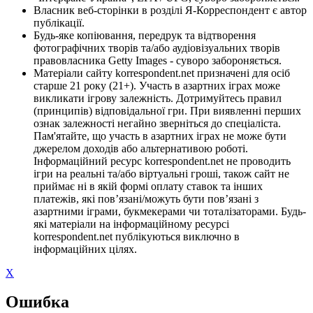
Власник веб-сторінки в розділі Я-Корреспондент є автор
публікації.
Будь-яке копіювання, передрук та відтворення
фотографічних творів та/або аудіовізуальних творів
правовласника Getty Images - суворо забороняється.
Матеріали сайту korrespondent.net призначені для осіб
старше 21 року (21+). Участь в азартних іграх може
викликати ігрову залежність. Дотримуйтесь правил
(принципів) відповідальної гри. При виявленні перших
ознак залежності негайно зверніться до спеціаліста.
Пам'ятайте, що участь в азартних іграх не може бути
джерелом доходів або альтернативою роботі.
Інформаційний ресурс korrespondent.net не проводить
ігри на реальні та/або віртуальні гроші, також сайт не
приймає ні в якій формі оплату ставок та інших
платежів, які пов’язані/можуть бути пов’язані з
азартними іграми, букмекерами чи тоталізаторами. Будь-
які матеріали на інформаційному ресурсі
korrespondent.net публікуються виключно в
інформаційних цілях.
X
Ошибка