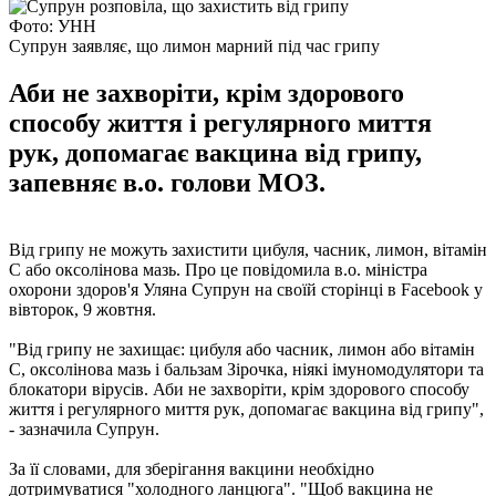
Фото: УНН
Супрун заявляє, що лимон марний під час грипу
Аби не захворіти, крім здорового
способу життя і регулярного миття
рук, допомагає вакцина від грипу,
запевняє в.о. голови МОЗ.
Від грипу не можуть захистити цибуля, часник, лимон, вітамін
С або оксолінова мазь. Про це повідомила в.о. міністра
охорони здоров'я Уляна Супрун на своїй сторінці в Facebook у
вівторок, 9 жовтня.
"Від грипу не захищає: цибуля або часник, лимон або вітамін
C, оксолінова мазь і бальзам Зірочка, ніякі імуномодулятори та
блокатори вірусів. Аби не захворіти, крім здорового способу
життя і регулярного миття рук, допомагає вакцина від грипу",
- зазначила Супрун.
За її словами, для зберігання вакцини необхідно
дотримуватися "холодного ланцюга". "Щоб вакцина не