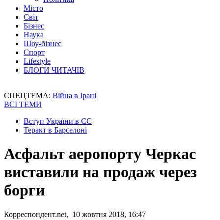
Місто
Світ
Бізнес
Наука
Шоу-бізнес
Спорт
Lifestyle
БЛОГИ ЧИТАЧІВ
СПЕЦТЕМА:
Війна в Ірані
ВСІ ТЕМИ
Вступ України в ЄС
Теракт в Барселоні
Асфальт аеропорту Черкас
виставили на продаж через
борги
Корреспондент.net, 10 жовтня 2018, 16:47