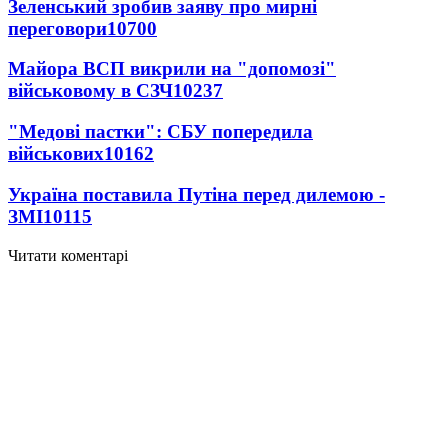
Зеленський зробив заяву про мирні
переговори
10700
Майора ВСП викрили на "допомозі"
військовому в СЗЧ
10237
"Медові пастки": СБУ попередила
військових
10162
Україна поставила Путіна перед дилемою -
ЗМІ
10115
Читати коментарі