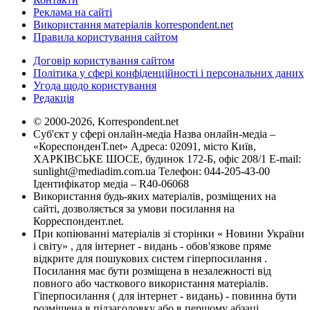
Реклама на сайті
Використання матеріалів korrespondent.net
Правила користування сайтом
Договір користування сайтом
Політика у сфері конфіденційності і персональних даних
Угода щодо користування
Редакція
© 2000-2026, Korrespondent.net
Суб'єкт у сфері онлайн-медіа Назва онлайн-медіа –
«КореспонденТ.net» Адреса: 02091, місто Київ,
ХАРКІВСЬКЕ ШОСЕ, будинок 172-Б, офіс 208/1 E-mail:
sunlight@mediadim.com.ua
Телефон: 044-205-43-00
Ідентифікатор медіа – R40-06068
Використання будь-яких матеріалів, розміщених на
сайті, дозволяється за умови посилання на
Корреспондент.net.
При копіюванні матеріалів зі сторінки « Новини України
і світу» , для інтернет - видань - обов'язкове пряме
відкрите для пошукових систем гіперпосилання .
Посилання має бути розміщена в незалежності від
повного або часткового використання матеріалів.
Гіперпосилання ( для інтернет - видань) - повинна бути
розміщена в підзаголовку або в першому абзаці