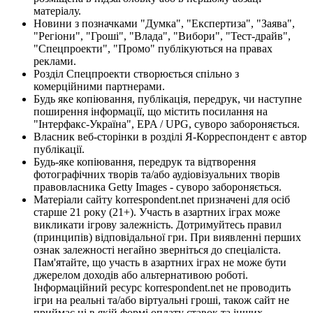
матеріалу.
Новини з позначками "Думка", "Експертиза", "Заява",
"Регіони", "Гроші", "Влада", "Вибори", "Тест-драйв",
"Спецпроекти", "Промо" публікуються на правах
реклами.
Розділ Спецпроекти створюється спільно з
комерційними партнерами.
Будь яке копіювання, публікація, передрук, чи наступне
поширення інформації, що містить посилання на
"Інтерфакс-Україна", EPA / UPG, суворо забороняється.
Власник веб-сторінки в розділі Я-Корреспондент є автор
публікації.
Будь-яке копіювання, передрук та відтворення
фотографічних творів та/або аудіовізуальних творів
правовласника Getty Images - суворо забороняється.
Матеріали сайту korrespondent.net призначені для осіб
старше 21 року (21+). Участь в азартних іграх може
викликати ігрову залежність. Дотримуйтесь правил
(принципів) відповідальної гри. При виявленні перших
ознак залежності негайно зверніться до спеціаліста.
Пам'ятайте, що участь в азартних іграх не може бути
джерелом доходів або альтернативою роботі.
Інформаційний ресурс korrespondent.net не проводить
ігри на реальні та/або віртуальні гроші, також сайт не
приймає ні в якій формі оплату ставок та інших