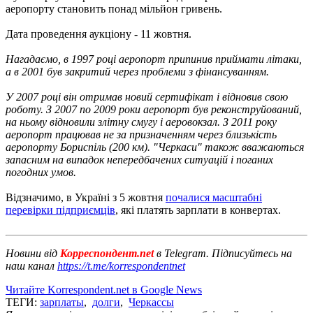
аеропорту становить понад мільйон гривень.
Дата проведення аукціону - 11 жовтня.
Нагадаємо, в 1997 році аеропорт припинив приймати літаки,
а в 2001 був закритий через проблеми з фінансуванням.
У 2007 році він отримав новий сертифікат і відновив свою
роботу. З 2007 по 2009 роки аеропорт був реконструйований,
на ньому відновили злітну смугу і аеровокзал. З 2011 року
аеропорт працював не за призначенням через близькість
аеропорту Бориспіль (200 км). "Черкаси" також вважаються
запасним на випадок непередбачених ситуацій і поганих
погодних умов.
Відзначимо, в Україні з 5 жовтня
почалися масштабні
перевірки підприємців
, які платять зарплати в конвертах.
Новини від
Корреспондент.net
в Telegram. Підписуйтесь на
наш канал
https://t.me/korrespondentnet
Читайте Korrespondent.net в Google News
ТЕГИ:
зарплаты
,
долги
,
Черкассы