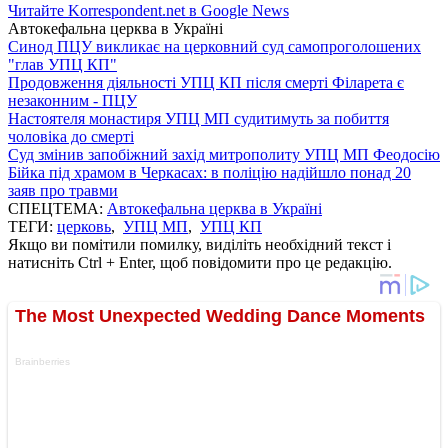
Читайте Korrespondent.net в Google News
Автокефальна церква в Україні
Синод ПЦУ викликає на церковний суд самопроголошених
"глав УПЦ КП"
Продовження діяльності УПЦ КП після смерті Філарета є
незаконним - ПЦУ
Настоятеля монастиря УПЦ МП судитимуть за побиття
чоловіка до смерті
Суд змінив запобіжний захід митрополиту УПЦ МП Феодосію
Бійка під храмом в Черкасах: в поліцію надійшло понад 20
заяв про травми
СПЕЦТЕМА:
Автокефальна церква в Україні
ТЕГИ:
церковь
,
УПЦ МП
,
УПЦ КП
Якщо ви помітили помилку, виділіть необхідний текст і
натисніть Ctrl + Enter, щоб повідомити про це редакцію.