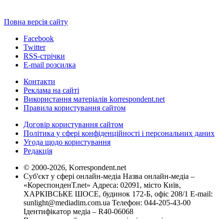
Повна версія сайту
Facebook
Twitter
RSS-стрічки
E-mail розсилка
Контакти
Реклама на сайті
Використання матеріалів korrespondent.net
Правила користування сайтом
Договір користування сайтом
Політика у сфері конфіденційності і персональних даних
Угода щодо користування
Редакція
© 2000-2026, Korrespondent.net
Суб'єкт у сфері онлайн-медіа Назва онлайн-медіа –
«КореспонденТ.net» Адреса: 02091, місто Київ,
ХАРКІВСЬКЕ ШОСЕ, будинок 172-Б, офіс 208/1 E-mail:
sunlight@mediadim.com.ua
Телефон: 044-205-43-00
Ідентифікатор медіа – R40-06068