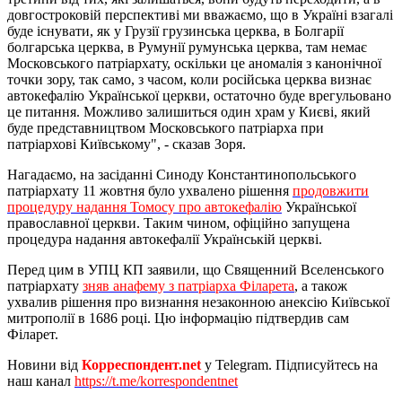
довгостроковій перспективі ми вважаємо, що в Україні взагалі
буде існувати, як у Грузії грузинська церква, в Болгарії
болгарська церква, в Румунії румунська церква, там немає
Московського патріархату, оскільки це аномалія з канонічної
точки зору, так само, з часом, коли російська церква визнає
автокефалію Української церкви, остаточно буде врегульовано
це питання. Можливо залишиться один храм у Києві, який
буде представництвом Московського патріарха при
патріархові Київському", - сказав Зоря.
Нагадаємо, на засіданні Синоду Константинопольського
патріархату 11 жовтня було ухвалено рішення
продовжити
процедуру надання Томосу про автокефалію
Української
православної церкви. Таким чином, офіційно запущена
процедура надання автокефалії Українській церкві.
Перед цим в УПЦ КП заявили, що Священний Вселенського
патріархату
зняв анафему з патріарха Філарета
, а також
ухвалив рішення про визнання незаконною анексію Київської
митрополії в 1686 році. Цю інформацію підтвердив сам
Філарет.
Новини від
Корреспондент.net
у Telegram. Підписуйтесь на
наш канал
https://t.me/korrespondentnet