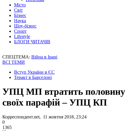
Місто
Світ
Бізнес
Наука
Шоу-бізнес
Спорт
Lifestyle
БЛОГИ ЧИТАЧІВ
СПЕЦТЕМА:
Війна в Ірані
ВСІ ТЕМИ
Вступ України в ЄС
Теракт в Барселоні
УПЦ МП втратить половину
своїх парафій – УПЦ КП
Корреспондент.net, 11 жовтня 2018, 23:24
0
1365