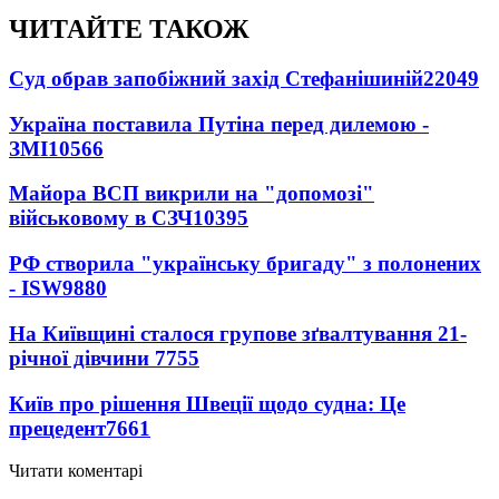
ЧИТАЙТЕ ТАКОЖ
Суд обрав запобіжний захід Стефанішиній
22049
Україна поставила Путіна перед дилемою -
ЗМІ
10566
Майора ВСП викрили на "допомозі"
військовому в СЗЧ
10395
РФ створила "українську бригаду" з полонених
- ISW
9880
На Київщині сталося групове зґвалтування 21-
річної дівчини
7755
Київ про рішення Швеції щодо судна: Це
прецедент
7661
Читати коментарі