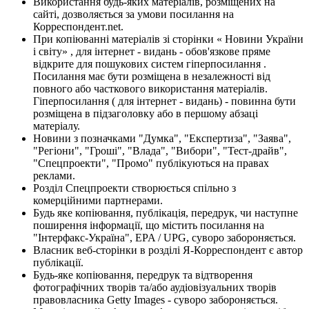
Використання будь-яких матеріалів, розміщених на
сайті, дозволяється за умови посилання на
Корреспондент.net.
При копіюванні матеріалів зі сторінки « Новини України
і світу» , для інтернет - видань - обов'язкове пряме
відкрите для пошукових систем гіперпосилання .
Посилання має бути розміщена в незалежності від
повного або часткового використання матеріалів.
Гіперпосилання ( для інтернет - видань) - повинна бути
розміщена в підзаголовку або в першому абзаці
матеріалу.
Новини з позначками "Думка", "Експертиза", "Заява",
"Регіони", "Гроші", "Влада", "Вибори", "Тест-драйв",
"Спецпроекти", "Промо" публікуються на правах
реклами.
Розділ Спецпроекти створюється спільно з
комерційними партнерами.
Будь яке копіювання, публікація, передрук, чи наступне
поширення інформації, що містить посилання на
"Інтерфакс-Україна", EPA / UPG, суворо забороняється.
Власник веб-сторінки в розділі Я-Корреспондент є автор
публікації.
Будь-яке копіювання, передрук та відтворення
фотографічних творів та/або аудіовізуальних творів
правовласника Getty Images - суворо забороняється.