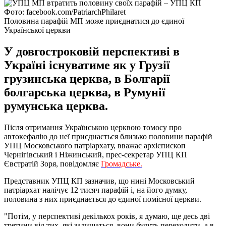
Фото: facebook.com/PatriarchPhilaret
Половина парафій МП може приєднатися до єдиної
Української церкви
У довгостроковій перспективі в
Україні існуватиме як у Грузії
грузинська церква, в Болгарії
болгарська церква, в Румунії
румунська церква.
Після отримання Українською церквою томосу про
автокефалію до неї приєднається близько половини парафій
УПЦ Московського патріархату, вважає архієпископ
Чернігівський і Ніжинський, прес-секретар УПЦ КП
Євстратій Зоря, повідомляє
Громадське.
Представник УПЦ КП зазначив, що нині Московський
патріархат налічує 12 тисяч парафій і, на його думку,
половина з них приєднається до єдиної помісної церкви.
"Потім, у перспективі декількох років, я думаю, ще десь дві
третини від тих, які залишаться, вони будуть переходити, а в