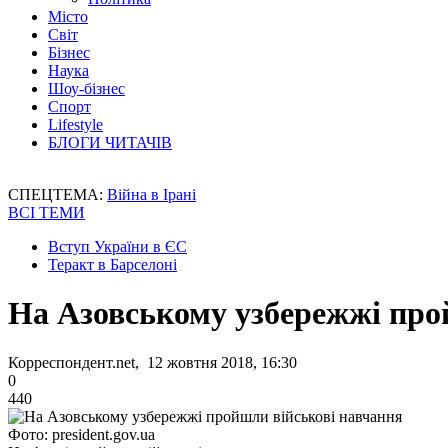
Місто
Світ
Бізнес
Наука
Шоу-бізнес
Спорт
Lifestyle
БЛОГИ ЧИТАЧІВ
СПЕЦТЕМА:
Війна в Ірані
ВСІ ТЕМИ
Вступ України в ЄС
Теракт в Барселоні
На Азовському узбережжі про
Корреспондент.net, 12 жовтня 2018, 16:30
0
440
Фото: president.gov.ua