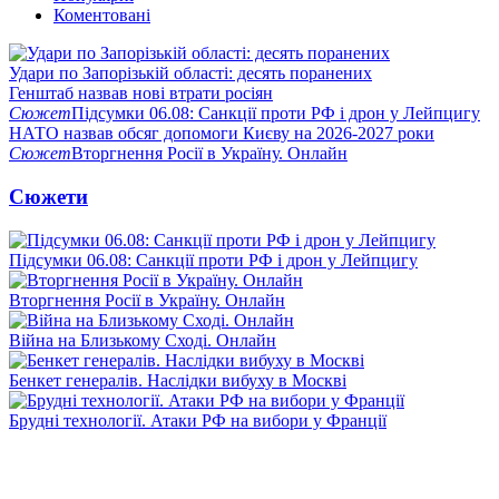
Коментовані
Удари по Запорізькій області: десять поранених
Генштаб назвав нові втрати росіян
Сюжет
Підсумки 06.08: Санкції проти РФ і дрон у Лейпцигу
НАТО назвав обсяг допомоги Києву на 2026-2027 роки
Сюжет
Вторгнення Росії в Україну. Онлайн
Сюжети
Підсумки 06.08: Санкції проти РФ і дрон у Лейпцигу
Вторгнення Росії в Україну. Онлайн
Війна на Близькому Сході. Онлайн
Бенкет генералів. Наслідки вибуху в Москві
Брудні технології. Атаки РФ на вибори у Франції