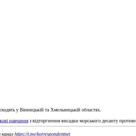
оходять у Вінницькій та Хмельницькій областях.
кові навчання
з відторгнення висадки морського десанту противн
ш канал
https://t.me/korrespondentnet