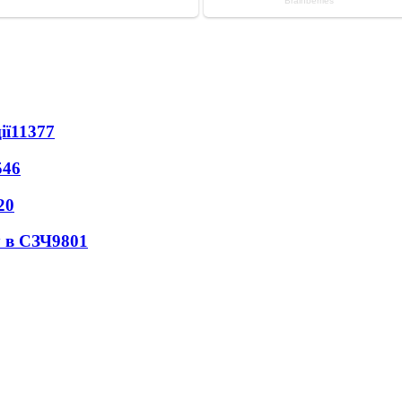
ії
11377
546
20
 в СЗЧ
9801