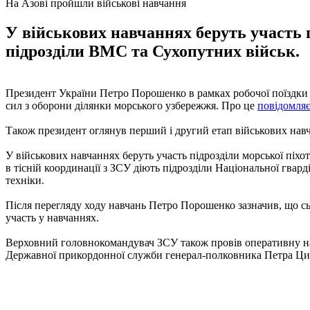
На Азові пройшли військові навчання
У військових навчаннях беруть участь пі
підрозділи ВМС та Сухопутних військ.
Президент України Петро Порошенко в рамках робочої поїздки в
сил з оборони ділянки морського узбережжя. Про це
повідомля
Також президент оглянув перший і другий етап військових навча
У військових навчаннях беруть участь підрозділи морської піхот
в тісній координації з ЗСУ діють підрозділи Національної гвар
техніки.
Після перегляду ходу навчань Петро Порошенко зазначив, що сь
участь у навчаннях.
Верховний головнокомандувач ЗСУ також провів оперативну нар
Державної прикордонної служби генерал-полковника Петра Циг