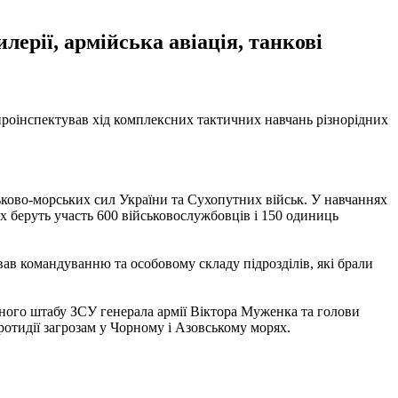
лерії, армійська авіація, танкові
 проінспектував хід комплексних тактичних навчань різнорідних
йськово-морських сил України та Сухопутних військ. У навчаннях
ях беруть участь 600 військовослужбовців і 150 одиниць
вав командуванню та особовому складу підрозділів, які брали
ного штабу ЗСУ генерала армії Віктора Муженка та голови
тидії загрозам у Чорному і Азовському морях.