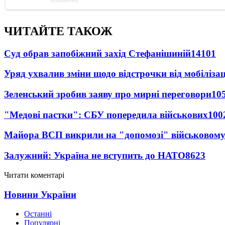
ЧИТАЙТЕ ТАКОЖ
Суд обрав запобіжний захід Стефанішиній
14101
Уряд ухвалив зміни щодо відстрочки від мобілізац
Зеленський зробив заяву про мирні переговори
10
"Медові пастки": СБУ попередила військових
100
Майора ВСП викрили на "допомозі" військовому
Залужний: Україна не вступить до НАТО
8623
Читати коментарі
Новини України
Останні
Популярні