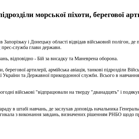
дрозділи морської піхоти, берегової арти
 Запорізьку і Донецьку області відвідав військовий полігон, де
є
прес-служба глави держави.
нь, відповідно - Бій за висадку та Маневрена оборона.
и, берегової артилерії, армійська авіація, танкові підрозділи Ві
дії України та Державної прикордонної служби. Всього в навчанн
огодні військові "відпрацювали на тверду "дванадцять" і подяку
аду в штабі навчань, де заслухав доповідь начальника Генераль
икала з виконання завдань, визначених рішенням РНБО щодо про