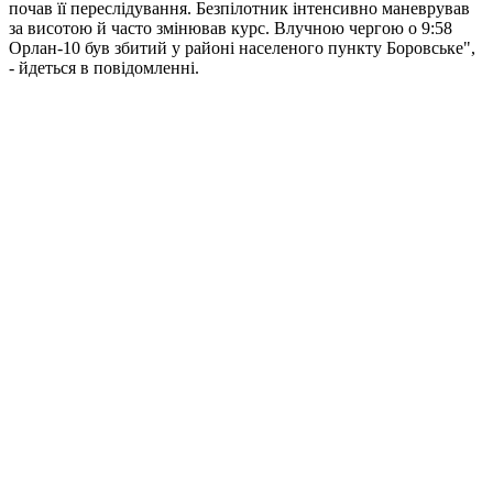
почав її переслідування. Безпілотник інтенсивно маневрував
за висотою й часто змінював курс. Влучною чергою о 9:58
Орлан-10 був збитий у районі населеного пункту Боровське",
- йдеться в повідомленні.