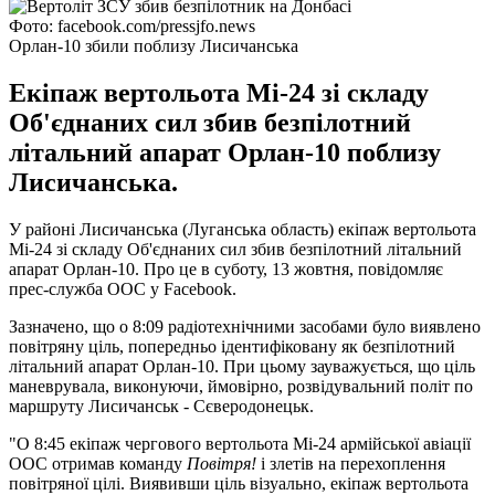
Фото: facebook.com/pressjfo.news
Орлан-10 збили поблизу Лисичанська
Екіпаж вертольота Мі-24 зі складу
Об'єднаних сил збив безпілотний
літальний апарат Орлан-10 поблизу
Лисичанська.
У районі Лисичанська (Луганська область) екіпаж вертольота
Мі-24 зі складу Об'єднаних сил збив безпілотний літальний
апарат Орлан-10. Про це в суботу, 13 жовтня, повідомляє
прес-служба ООС у Facebook.
Зазначено, що о 8:09 радіотехнічними засобами було виявлено
повітряну ціль, попередньо ідентифіковану як безпілотний
літальний апарат Орлан-10. При цьому зауважується, що ціль
маневрувала, виконуючи, ймовірно, розвідувальний політ по
маршруту Лисичанськ - Сєверодонецьк.
"О 8:45 екіпаж чергового вертольота Мі-24 армійської авіації
ООС отримав команду
Повітря!
і злетів на перехоплення
повітряної цілі. Виявивши ціль візуально, екіпаж вертольота