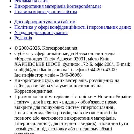
Реклама на сайті
Використання матеріалів korrespondent.net
Правила користування сайтом
Договір користування сайтом
Політика у сфері конфіденційності і персональних даних
Угода щодо користування
Редакція
© 2000-2026, Korrespondent.net
Суб'єкт у сфері онлайн-медіа Назва онлайн-медіа –
«КореспонденТ.net» Адреса: 02091, місто Київ,
ХАРКІВСЬКЕ ШОСЕ, будинок 172-Б, офіс 208/1 E-mail:
sunlight@mediadim.com.ua
Телефон: 044-205-43-00
Ідентифікатор медіа – R40-06068
Використання будь-яких матеріалів, розміщених на
сайті, дозволяється за умови посилання на
Корреспондент.net.
При копіюванні матеріалів зі сторінки « Новини України
і світу» , для інтернет - видань - обов'язкове пряме
відкрите для пошукових систем гіперпосилання .
Посилання має бути розміщена в незалежності від
повного або часткового використання матеріалів.
Гіперпосилання ( для інтернет - видань) - повинна бути
розміщена в підзаголовку або в першому абзаці