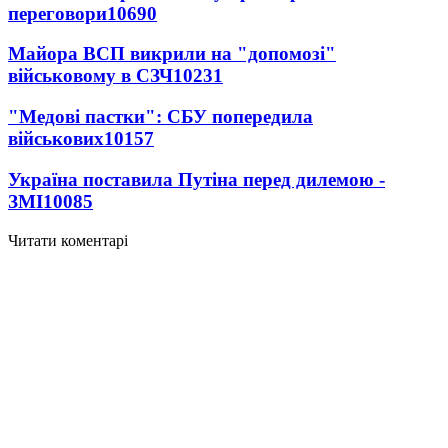
переговори
10690
Майора ВСП викрили на "допомозі"
військовому в СЗЧ
10231
"Медові пастки": СБУ попередила
військових
10157
Україна поставила Путіна перед дилемою -
ЗМІ
10085
Читати коментарі