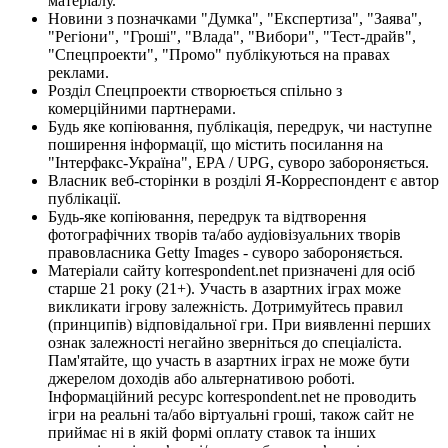
матеріалу.
Новини з позначками "Думка", "Експертиза", "Заява",
"Регіони", "Гроші", "Влада", "Вибори", "Тест-драйв",
"Спецпроекти", "Промо" публікуються на правах
реклами.
Розділ Спецпроекти створюється спільно з
комерційними партнерами.
Будь яке копіювання, публікація, передрук, чи наступне
поширення інформації, що містить посилання на
"Інтерфакс-Україна", EPA / UPG, суворо забороняється.
Власник веб-сторінки в розділі Я-Корреспондент є автор
публікації.
Будь-яке копіювання, передрук та відтворення
фотографічних творів та/або аудіовізуальних творів
правовласника Getty Images - суворо забороняється.
Матеріали сайту korrespondent.net призначені для осіб
старше 21 року (21+). Участь в азартних іграх може
викликати ігрову залежність. Дотримуйтесь правил
(принципів) відповідальної гри. При виявленні перших
ознак залежності негайно зверніться до спеціаліста.
Пам'ятайте, що участь в азартних іграх не може бути
джерелом доходів або альтернативою роботі.
Інформаційний ресурс korrespondent.net не проводить
ігри на реальні та/або віртуальні гроші, також сайт не
приймає ні в якій формі оплату ставок та інших