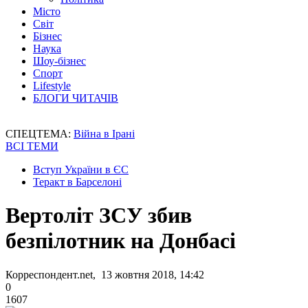
Місто
Світ
Бізнес
Наука
Шоу-бізнес
Спорт
Lifestyle
БЛОГИ ЧИТАЧІВ
СПЕЦТЕМА:
Війна в Ірані
ВСІ ТЕМИ
Вступ України в ЄС
Теракт в Барселоні
Вертоліт ЗСУ збив
безпілотник на Донбасі
Корреспондент.net, 13 жовтня 2018, 14:42
0
1607