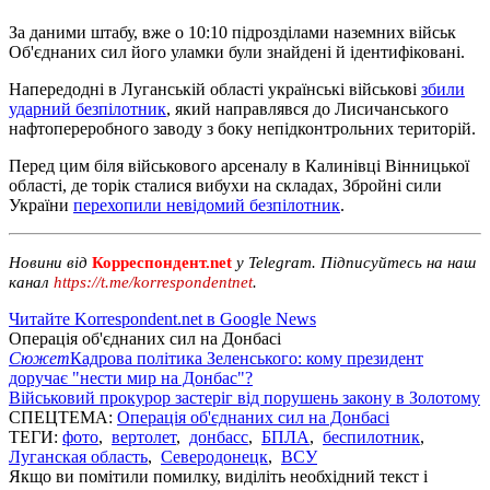
За даними штабу, вже о 10:10 підрозділами наземних військ
Об'єднаних сил його уламки були знайдені й ідентифіковані.
Напередодні в Луганській області українські військові
збили
ударний безпілотник
, який направлявся до Лисичанського
нафтопереробного заводу з боку непідконтрольних територій.
Перед цим біля військового арсеналу в Калинівці Вінницької
області, де торік сталися вибухи на складах, Збройні сили
України
перехопили невідомий безпілотник
.
Новини від
Корреспондент.net
у Telegram. Підписуйтесь на наш
канал
https://t.me/korrespondentnet
.
Читайте Korrespondent.net в Google News
Операція об'єднаних сил на Донбасі
Сюжет
Кадрова політика Зеленського: кому президент
доручає "нести мир на Донбас"?
Військовий прокурор застеріг від порушень закону в Золотому
СПЕЦТЕМА:
Операція об'єднаних сил на Донбасі
ТЕГИ:
фото
,
вертолет
,
донбасс
,
БПЛА
,
беспилотник
,
Луганская область
,
Северодонецк
,
ВСУ
Якщо ви помітили помилку, виділіть необхідний текст і