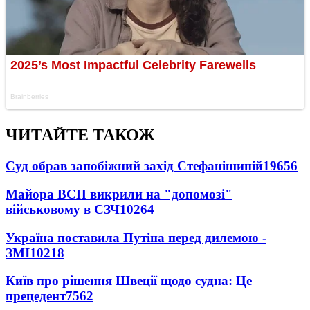
ЧИТАЙТЕ ТАКОЖ
Суд обрав запобіжний захід Стефанішиній
19656
Майора ВСП викрили на "допомозі"
військовому в СЗЧ
10264
Україна поставила Путіна перед дилемою -
ЗМІ
10218
Київ про рішення Швеції щодо судна: Це
прецедент
7562