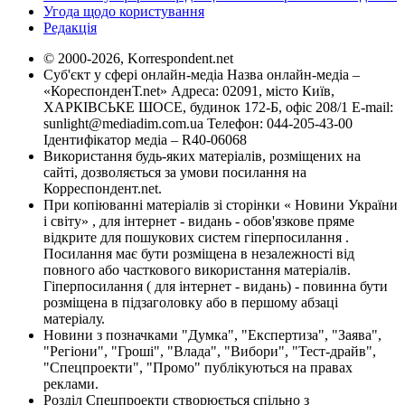
Угода щодо користування
Редакція
© 2000-2026, Korrespondent.net
Суб'єкт у сфері онлайн-медіа Назва онлайн-медіа –
«КореспонденТ.net» Адреса: 02091, місто Київ,
ХАРКІВСЬКЕ ШОСЕ, будинок 172-Б, офіс 208/1 E-mail:
sunlight@mediadim.com.ua
Телефон: 044-205-43-00
Ідентифікатор медіа – R40-06068
Використання будь-яких матеріалів, розміщених на
сайті, дозволяється за умови посилання на
Корреспондент.net.
При копіюванні матеріалів зі сторінки « Новини України
і світу» , для інтернет - видань - обов'язкове пряме
відкрите для пошукових систем гіперпосилання .
Посилання має бути розміщена в незалежності від
повного або часткового використання матеріалів.
Гіперпосилання ( для інтернет - видань) - повинна бути
розміщена в підзаголовку або в першому абзаці
матеріалу.
Новини з позначками "Думка", "Експертиза", "Заява",
"Регіони", "Гроші", "Влада", "Вибори", "Тест-драйв",
"Спецпроекти", "Промо" публікуються на правах
реклами.
Розділ Спецпроекти створюється спільно з