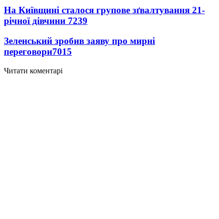
На Київщині сталося групове зґвалтування 21-
річної дівчини
7239
Зеленський зробив заяву про мирні
переговори
7015
Читати коментарі