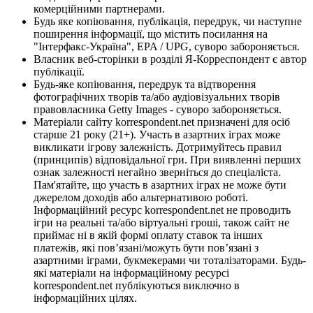
комерційними партнерами.
Будь яке копіювання, публікація, передрук, чи наступне
поширення інформації, що містить посилання на
"Інтерфакс-Україна", EPA / UPG, суворо забороняється.
Власник веб-сторінки в розділі Я-Корреспондент є автор
публікації.
Будь-яке копіювання, передрук та відтворення
фотографічних творів та/або аудіовізуальних творів
правовласника Getty Images - суворо забороняється.
Матеріали сайту korrespondent.net призначені для осіб
старше 21 року (21+). Участь в азартних іграх може
викликати ігрову залежність. Дотримуйтесь правил
(принципів) відповідальної гри. При виявленні перших
ознак залежності негайно зверніться до спеціаліста.
Пам'ятайте, що участь в азартних іграх не може бути
джерелом доходів або альтернативою роботі.
Інформаційний ресурс korrespondent.net не проводить
ігри на реальні та/або віртуальні гроші, також сайт не
приймає ні в якій формі оплату ставок та інших
платежів, які пов’язані/можуть бути пов’язані з
азартними іграми, букмекерами чи тоталізаторами. Будь-
які матеріали на інформаційному ресурсі
korrespondent.net публікуються виключно в
інформаційних цілях.