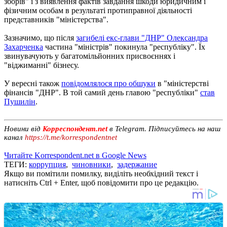
зборів" і з виявлення фактів завдання шкоди юридичним і
фізичним особам в результаті протиправної діяльності
представників "міністерства".
Зазначимо, що після
загибелі екс-глави "ДНР" Олександра
Захарченка
частина "міністрів" покинула "республіку". Їх
звинувачують у багатомільйонних присвоєннях і
"віджиманні" бізнесу.
У вересні також
повідомлялося про обшуки
в "міністерстві
фінансів "ДНР". В той самий день главою "республіки"
став
Пушилін
.
Новини від
Корреспондент.net
в Telegram. Підписуйтесь на наш
канал
https://t.me/korrespondentnet
Читайте Korrespondent.net в Google News
ТЕГИ:
коррупция
,
чиновники
,
задержание
Якщо ви помітили помилку, виділіть необхідний текст і
натисніть Ctrl + Enter, щоб повідомити про це редакцію.