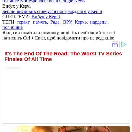
Читайте Korrespondent.net в Google News
Вибух у Керчі
Берлін висловив співчуття постраждалим у Керчі
СПЕЦТЕМА:
Вибух у Керчі
ТЕГИ:
теракт
,
память
,
Рада
,
ВРУ
,
Керчь
,
нардепы
,
погибшие
Якщо ви помітили помилку, виділіть необхідний текст і
натисніть Ctrl + Enter, щоб повідомити про це редакцію.