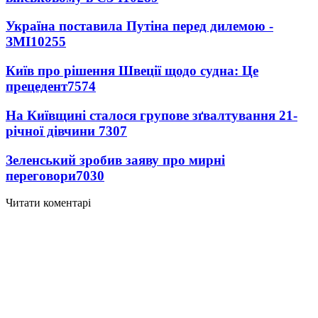
Україна поставила Путіна перед дилемою -
ЗМІ
10255
Київ про рішення Швеції щодо судна: Це
прецедент
7574
На Київщині сталося групове зґвалтування 21-
річної дівчини
7307
Зеленський зробив заяву про мирні
переговори
7030
Читати коментарі