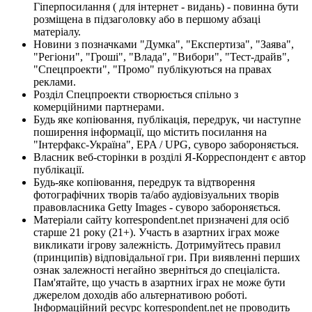
Гіперпосилання ( для інтернет - видань) - повинна бути
розміщена в підзаголовку або в першому абзаці
матеріалу.
Новини з позначками "Думка", "Експертиза", "Заява",
"Регіони", "Гроші", "Влада", "Вибори", "Тест-драйв",
"Спецпроекти", "Промо" публікуються на правах
реклами.
Розділ Спецпроекти створюється спільно з
комерційними партнерами.
Будь яке копіювання, публікація, передрук, чи наступне
поширення інформації, що містить посилання на
"Інтерфакс-Україна", EPA / UPG, суворо забороняється.
Власник веб-сторінки в розділі Я-Корреспондент є автор
публікації.
Будь-яке копіювання, передрук та відтворення
фотографічних творів та/або аудіовізуальних творів
правовласника Getty Images - суворо забороняється.
Матеріали сайту korrespondent.net призначені для осіб
старше 21 року (21+). Участь в азартних іграх може
викликати ігрову залежність. Дотримуйтесь правил
(принципів) відповідальної гри. При виявленні перших
ознак залежності негайно зверніться до спеціаліста.
Пам'ятайте, що участь в азартних іграх не може бути
джерелом доходів або альтернативою роботі.
Інформаційний ресурс korrespondent.net не проводить