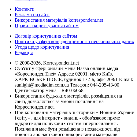
Контакти
Реклама на сайті
Використання матеріалів korrespondent.net
Правила користування сайтом
Договір користування сайтом
Політика у сфері конфіденційності і персональних даних
Угода щодо користування
Редакція
© 2000-2026, Korrespondent.net
Суб'єкт у сфері онлайн-медіа Назва онлайн-медіа –
«КореспонденТ.net» Адреса: 02091, місто Київ,
ХАРКІВСЬКЕ ШОСЕ, будинок 172-Б, офіс 208/1 E-mail:
sunlight@mediadim.com.ua
Телефон: 044-205-43-00
Ідентифікатор медіа – R40-06068
Використання будь-яких матеріалів, розміщених на
сайті, дозволяється за умови посилання на
Корреспондент.net.
При копіюванні матеріалів зі сторінки « Новини України
і світу» , для інтернет - видань - обов'язкове пряме
відкрите для пошукових систем гіперпосилання .
Посилання має бути розміщена в незалежності від
повного або часткового використання матеріалів.