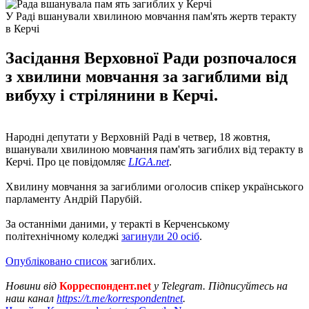
У Раді вшанували хвилиною мовчання пам'ять жертв теракту
в Керчі
Засідання Верховної Ради розпочалося
з хвилини мовчання за загиблими від
вибуху і стрілянини в Керчі.
Народні депутати у Верховній Раді в четвер, 18 жовтня,
вшанували хвилиною мовчання пам'ять загиблих від теракту в
Керчі. Про це повідомляє
LIGA.net
.
Хвилину мовчання за загиблими оголосив спікер українського
парламенту Андрій Парубій.
За останніми даними, у теракті в Керченському
політехнічному коледжі
загинули 20 осіб
.
Опубліковано список
загиблих.
Новини від
Корреспондент.net
у Telegram. Підписуйтесь на
наш канал
https://t.me/korrespondentnet
.