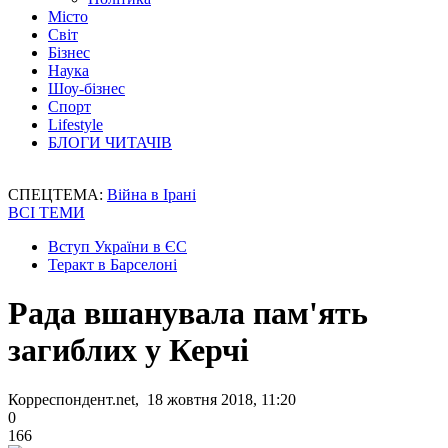
Місто
Світ
Бізнес
Наука
Шоу-бізнес
Спорт
Lifestyle
БЛОГИ ЧИТАЧІВ
СПЕЦТЕМА:
Війна в Ірані
ВСІ ТЕМИ
Вступ України в ЄС
Теракт в Барселоні
Рада вшанувала пам'ять
загиблих у Керчі
Корреспондент.net, 18 жовтня 2018, 11:20
0
166