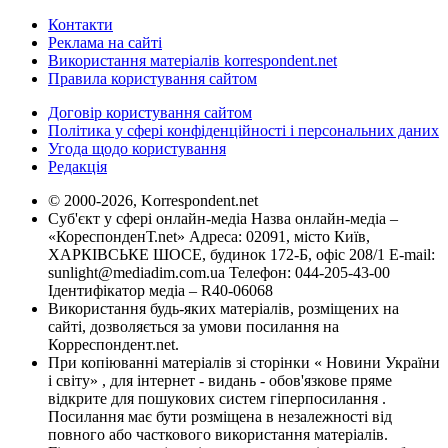
Контакти
Реклама на сайті
Використання матеріалів korrespondent.net
Правила користування сайтом
Договір користування сайтом
Політика у сфері конфіденційності і персональних даних
Угода щодо користування
Редакція
© 2000-2026, Korrespondent.net
Суб'єкт у сфері онлайн-медіа Назва онлайн-медіа –
«КореспонденТ.net» Адреса: 02091, місто Київ,
ХАРКІВСЬКЕ ШОСЕ, будинок 172-Б, офіс 208/1 E-mail:
sunlight@mediadim.com.ua
Телефон: 044-205-43-00
Ідентифікатор медіа – R40-06068
Використання будь-яких матеріалів, розміщених на
сайті, дозволяється за умови посилання на
Корреспондент.net.
При копіюванні матеріалів зі сторінки « Новини України
і світу» , для інтернет - видань - обов'язкове пряме
відкрите для пошукових систем гіперпосилання .
Посилання має бути розміщена в незалежності від
повного або часткового використання матеріалів.