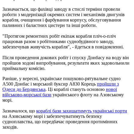
Зазначається, що фахівці заводу в стислі терміни провели
роботи з модернізації окремих систем і механізмів двигунів
корабля, очищення і фарбування корпусу, обслуговування
паливних і баластних цистерн та інші роботи.
"Протягом ремонтних робіт екіпаж корабля пліч-о-пліч
працював разом з робітниками суднобудівного заводу,
забезпечував живучість корабля", - йдеться в повідомленні.
Після проведення докових робіт і спуску Донбасу на воду він
пройшов ходові випробування, результати яких задовольнили
приймальну комісію.
Раніше, у вересні, українське пошуково-рятувальне судно
A500 Донбас і морський буксир A830 Корець
пройшли з
Одеси до Бердянська
. Ці кораблі стануть основою
нової
військово-морської бази
українського флоту на Азовському
морі.
Зазначалося, що
кораблі бази захищатимуть українські порти
на Азовському морі і забезпечуватимуть безпеку
судноплавства, що передбачає проведення протимінних
заходів.