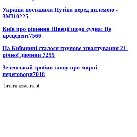
Україна поставила Путіна перед дилемою -
ЗМІ
10225
Київ про рішення Швеції щодо судна: Це
прецедент
7566
На Київщині сталося групове зґвалтування 21-
річної дівчини
7255
Зеленський зробив заяву про мирні
переговори
7018
Читати коментарі