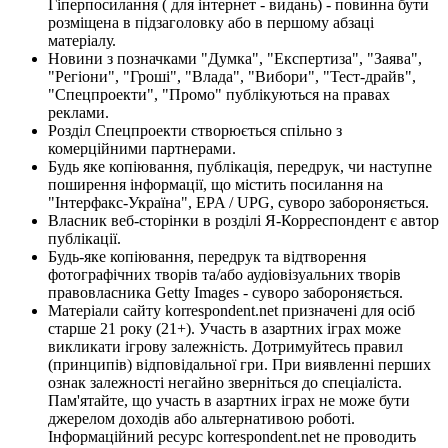
Гіперпосилання ( для інтернет - видань) - повинна бути
розміщена в підзаголовку або в першому абзаці
матеріалу.
Новини з позначками "Думка", "Експертиза", "Заява",
"Регіони", "Гроші", "Влада", "Вибори", "Тест-драйв",
"Спецпроекти", "Промо" публікуються на правах
реклами.
Розділ Спецпроекти створюється спільно з
комерційними партнерами.
Будь яке копіювання, публікація, передрук, чи наступне
поширення інформації, що містить посилання на
"Інтерфакс-Україна", EPA / UPG, суворо забороняється.
Власник веб-сторінки в розділі Я-Корреспондент є автор
публікації.
Будь-яке копіювання, передрук та відтворення
фотографічних творів та/або аудіовізуальних творів
правовласника Getty Images - суворо забороняється.
Матеріали сайту korrespondent.net призначені для осіб
старше 21 року (21+). Участь в азартних іграх може
викликати ігрову залежність. Дотримуйтесь правил
(принципів) відповідальної гри. При виявленні перших
ознак залежності негайно зверніться до спеціаліста.
Пам'ятайте, що участь в азартних іграх не може бути
джерелом доходів або альтернативою роботі.
Інформаційний ресурс korrespondent.net не проводить