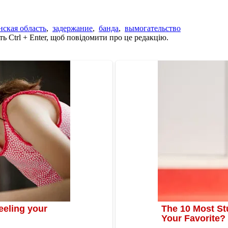
ская область
,
задержание
,
банда
,
вымогательство
ь Ctrl + Enter, щоб повідомити про це редакцію.