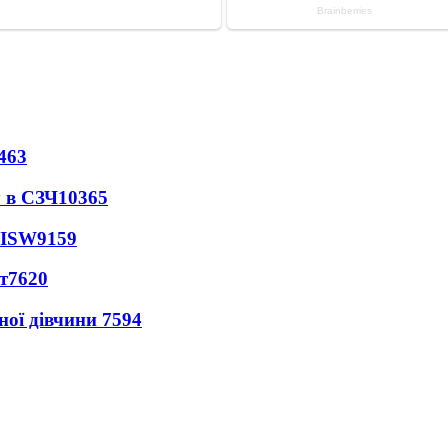
463
 в СЗЧ
10365
 ISW
9159
т
7620
ної дівчини
7594