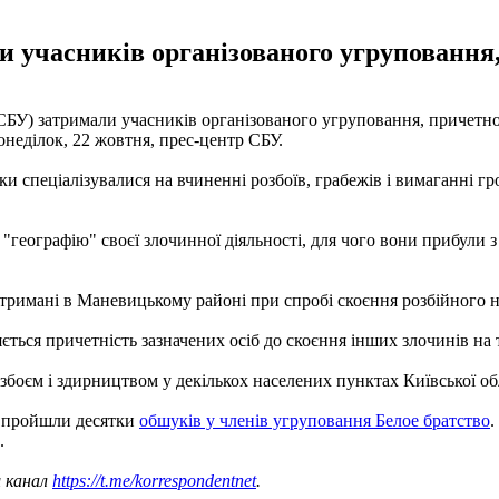
 учасників організованого угруповання, 
БУ) затримали учасників організованого угруповання, причетног
онеділок, 22 жовтня, прес-центр СБУ.
спеціалізувалися на вчиненні розбоїв, грабежів і вимаганні гр
еографію" своєї злочинної діяльності, для чого вони прибули з 
римані в Маневицькому районі при спробі скоєння розбійного на
ться причетність зазначених осіб до скоєння інших злочинів на 
озбоєм і здирництвом у декількох населених пунктах Київської об
і пройшли десятки
обшуків у членів угруповання Белое братство
.
.
ш канал
https://t.me/korrespondentnet
.