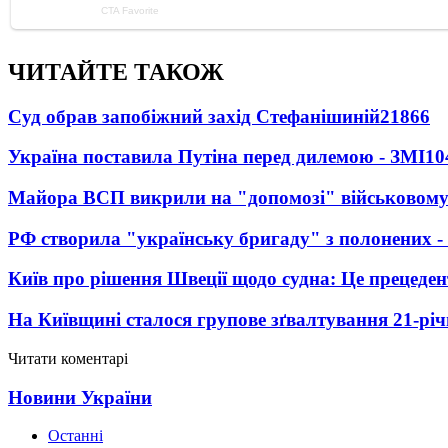
ЧИТАЙТЕ ТАКОЖ
Суд обрав запобіжний захід Стефанішиній
21866
Україна поставила Путіна перед дилемою - ЗМІ
10
Майора ВСП викрили на "допомозі" військовому
РФ створила "українську бригаду" з полонених -
Київ про рішення Швеції щодо судна: Це прецеден
На Київщині сталося групове зґвалтування 21-річ
Читати коментарі
Новини України
Останні