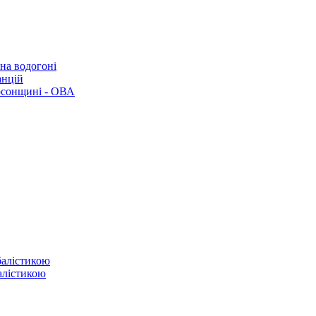
 на водогоні
анцій
рсонщині - ОВА
балістикою