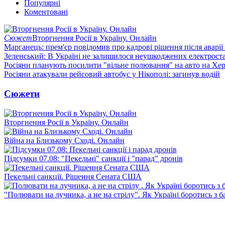
Популярні
Коментовані
Сюжет
Вторгнення Росії в Україну. Онлайн
Марганець: прем'єр повідомив про кадрові рішення після аварії
Зеленський: В Україні не залишилося неушкоджених електрост
Росіяни планують посилити "вільне полювання" на авто на Хе
Росіяни атакували рейсовий автобус у Нікополі: загинув водій
Сюжети
Вторгнення Росії в Україну. Онлайн
Війна на Близькому Сході. Онлайн
Підсумки 07.08: "Пекельні" санкції і "парад" дронів
Пекельні санкції. Рішення Сената США
"Полювати на лучника, а не на стрілу". Як Україні боротись з 