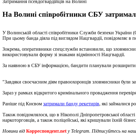
Затримання псевдогвардійців на Волині
На Волині співробітники СБУ затримали
У Волинській області співробітники Служби безпеки України (С
При цьому банда діяла під виглядом Нацгвардії, повідомляє в п
Зокрема, оперативники спецслужби встановили, що зловмисники 
використовували форму зі знаками відмінності Нацгвардії.
За наявною в СБУ інформацією, бандити планували розширити "г
"Завдяки своєчасним діям правоохоронців зловмисники були зат
Зараз у рамках відкритого кримінального провадження перевіряє
Раніше під Києвом
затримали банду рекетирів
, які займалися р
Також повідомлялося, що в Нікополі Дніпропетровської област
наркоторговців, а також поліцейські, які кришували їхній бізнес
Новини від
Корреспондент.net
у Telegram. Підписуйтесь на на