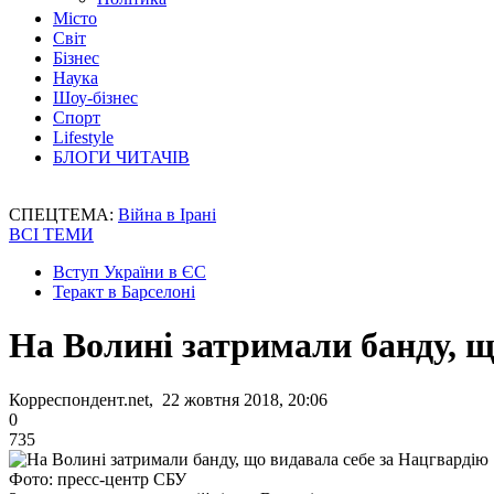
Місто
Світ
Бізнес
Наука
Шоу-бізнес
Спорт
Lifestyle
БЛОГИ ЧИТАЧІВ
СПЕЦТЕМА:
Війна в Ірані
ВСІ ТЕМИ
Вступ України в ЄС
Теракт в Барселоні
На Волині затримали банду, щ
Корреспондент.net, 22 жовтня 2018, 20:06
0
735
Фото: пресс-центр СБУ