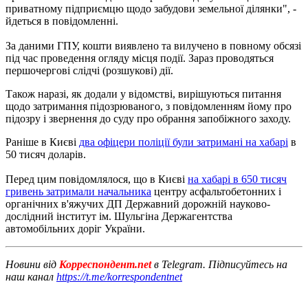
приватному підприємцю щодо забудови земельної ділянки", -
йдеться в повідомленні.
За даними ГПУ, кошти виявлено та вилучено в повному обсязі
під час проведення огляду місця події.
Зараз проводяться
першочергові слідчі (розшукові) дії.
Також наразі, як додали у відомстві, вирішуються питання
щодо затримання підозрюваного, з повідомленням йому про
підозру і звернення до суду про обрання запобіжного заходу.
Раніше в Києві
два офіцери поліції були затримані на хабарі
в
50 тисяч доларів.
Перед цим повідомлялося, що в Києві
на хабарі в 650 тисяч
гривень затримали начальника
центру асфальтобетонних і
органічних в'яжучих ДП Державний дорожній науково-
дослідний інститут ім.
Шульгіна Держагентства
автомобільних доріг України.
Новини від
Корреспондент.net
в Telegram. Підписуйтесь на
наш канал
https://t.me/korrespondentnet