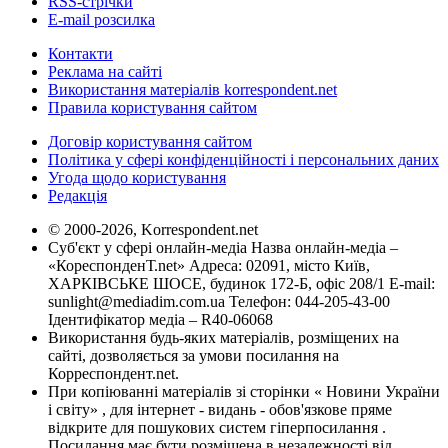
RSS-стрічки
E-mail розсилка
Контакти
Реклама на сайті
Використання матеріалів korrespondent.net
Правила користування сайтом
Договір користування сайтом
Політика у сфері конфіденційності і персональних даних
Угода щодо користування
Редакція
© 2000-2026, Korrespondent.net
Суб'єкт у сфері онлайн-медіа Назва онлайн-медіа –
«КореспонденТ.net» Адреса: 02091, місто Київ,
ХАРКІВСЬКЕ ШОСЕ, будинок 172-Б, офіс 208/1 E-mail:
sunlight@mediadim.com.ua
Телефон: 044-205-43-00
Ідентифікатор медіа – R40-06068
Використання будь-яких матеріалів, розміщених на
сайті, дозволяється за умови посилання на
Корреспондент.net.
При копіюванні матеріалів зі сторінки « Новини України
і світу» , для інтернет - видань - обов'язкове пряме
відкрите для пошукових систем гіперпосилання .
Посилання має бути розміщена в незалежності від