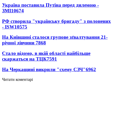
Україна поставила Путіна перед дилемою -
ЗМІ
10674
РФ створила "українську бригаду" з полонених
- ISW
10575
На Київщині сталося групове зґвалтування 21-
річної дівчини
7868
Стало відомо, в якій області найбільше
скаржаться на ТЦК
7591
На Черкащині викрили "схему СЗЧ"
6962
Читати коментарі