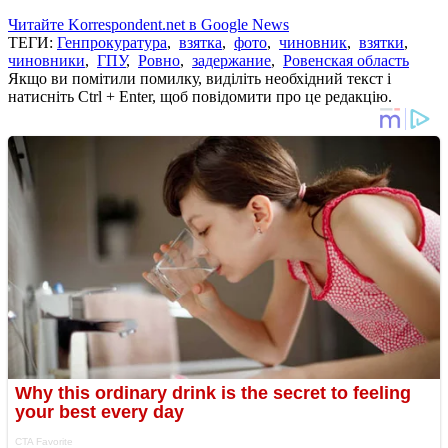
Читайте Korrespondent.net в Google News
ТЕГИ:
Генпрокуратура
,
взятка
,
фото
,
чиновник
,
взятки
,
чиновники
,
ГПУ
,
Ровно
,
задержание
,
Ровенская область
Якщо ви помітили помилку, виділіть необхідний текст і
натисніть Ctrl + Enter, щоб повідомити про це редакцію.