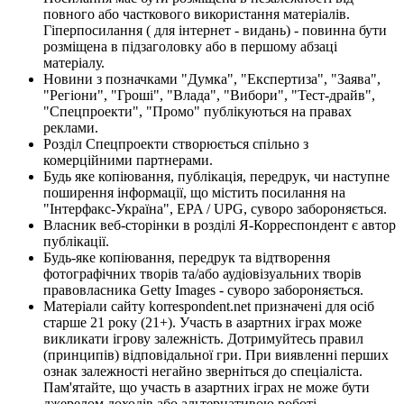
повного або часткового використання матеріалів.
Гіперпосилання ( для інтернет - видань) - повинна бути
розміщена в підзаголовку або в першому абзаці
матеріалу.
Новини з позначками "Думка", "Експертиза", "Заява",
"Регіони", "Гроші", "Влада", "Вибори", "Тест-драйв",
"Спецпроекти", "Промо" публікуються на правах
реклами.
Розділ Спецпроекти створюється спільно з
комерційними партнерами.
Будь яке копіювання, публікація, передрук, чи наступне
поширення інформації, що містить посилання на
"Інтерфакс-Україна", EPA / UPG, суворо забороняється.
Власник веб-сторінки в розділі Я-Корреспондент є автор
публікації.
Будь-яке копіювання, передрук та відтворення
фотографічних творів та/або аудіовізуальних творів
правовласника Getty Images - суворо забороняється.
Матеріали сайту korrespondent.net призначені для осіб
старше 21 року (21+). Участь в азартних іграх може
викликати ігрову залежність. Дотримуйтесь правил
(принципів) відповідальної гри. При виявленні перших
ознак залежності негайно зверніться до спеціаліста.
Пам'ятайте, що участь в азартних іграх не може бути
джерелом доходів або альтернативою роботі.