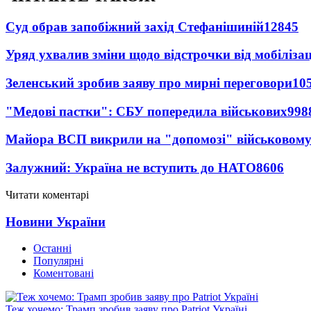
Суд обрав запобіжний захід Стефанішиній
12845
Уряд ухвалив зміни щодо відстрочки від мобілізац
Зеленський зробив заяву про мирні переговори
10
"Медові пастки": СБУ попередила військових
998
Майора ВСП викрили на "допомозі" військовому
Залужний: Україна не вступить до НАТО
8606
Читати коментарі
Новини України
Останні
Популярні
Коментовані
Теж хочемо: Трамп зробив заяву про Patriot Україні