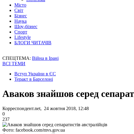
Місто
Світ
Бізнес
Наука
Шоу-бізнес
Спорт
Lifestyle
БЛОГИ ЧИТАЧІВ
СПЕЦТЕМА:
Війна в Ірані
ВСІ ТЕМИ
Вступ України в ЄС
Теракт в Барселоні
Аваков знайшов серед сепарат
Корреспондент.net, 24 жовтня 2018, 12:48
0
237
Фото: facebook.com/mvs.gov.ua