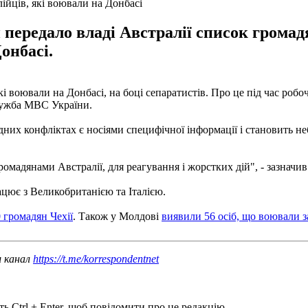
ійців, які воювали на Донбасі
передало владі Австралії список громадян
онбасі.
і воювали на Донбасі, на боці сепаратистів. Про це під час робо
служба МВС України.
идних конфліктах є носіями специфічної інформації і становить не
 громадянами Австралії, для реагування і жорстких дій", - зазначи
цює з Великобританією та Італією.
 громадян Чехії
. Також у Молдові
виявили 56 осіб, що воювали 
ш канал
https://t.me/korrespondentnet
ь Ctrl + Enter, щоб повідомити про це редакцію.