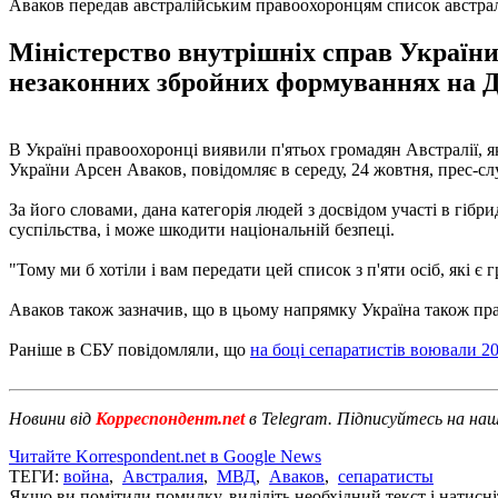
Аваков передав австралійським правоохоронцям список австрал
Міністерство внутрішніх справ України 
незаконних збройних формуваннях на Д
В Україні правоохоронці виявили п'ятьох громадян Австралії, як
України Арсен Аваков, повідомляє в середу, 24 жовтня, прес-
За його словами, дана категорія людей з досвідом участі в гібр
суспільства, і може шкодити національній безпеці.
"Тому ми б хотіли і вам передати цей список з п'яти осіб, які є
Аваков також зазначив, що в цьому напрямку Україна також пра
Раніше в СБУ повідомляли, що
на боці сепаратистів воювали 20
Новини від
Корреспондент.net
в Telegram. Підписуйтесь на на
Читайте Korrespondent.net в Google News
ТЕГИ:
война
,
Австралия
,
МВД
,
Аваков
,
сепаратисты
Якщо ви помітили помилку, виділіть необхідний текст і натисніт