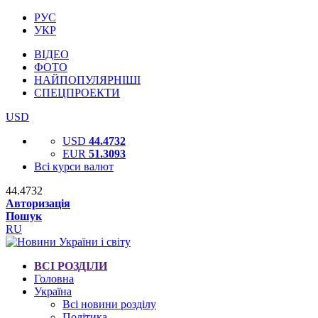
РУС
УКР
ВІДЕО
ФОТО
НАЙПОПУЛЯРНІШІ
СПЕЦПРОЕКТИ
USD
USD
44.4732
EUR
51.3093
Всі курси валют
44.4732
Авторизація
Пошук
RU
ВСІ РОЗДІЛИ
Головна
Україна
Всі новини розділу
Політика