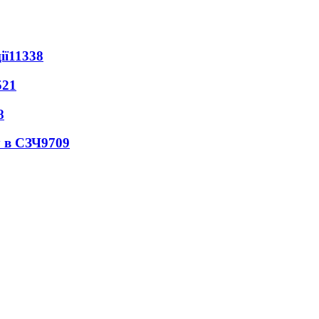
ії
11338
521
8
 в СЗЧ
9709