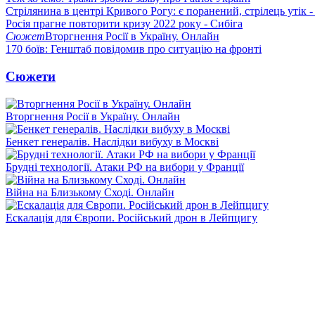
Стрілянина в центрі Кривого Рогу: є поранений, стрілець утік -
Росія прагне повторити кризу 2022 року - Сибіга
Сюжет
Вторгнення Росії в Україну. Онлайн
170 боїв: Генштаб повідомив про ситуацію на фронті
Сюжети
Вторгнення Росії в Україну. Онлайн
Бенкет генералів. Наслідки вибуху в Москві
Брудні технології. Атаки РФ на вибори у Франції
Війна на Близькому Сході. Онлайн
Ескалація для Європи. Російський дрон в Лейпцигу