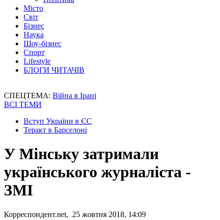
Місто
Світ
Бізнес
Наука
Шоу-бізнес
Спорт
Lifestyle
БЛОГИ ЧИТАЧІВ
СПЕЦТЕМА:
Війна в Ірані
ВСІ ТЕМИ
Вступ України в ЄС
Теракт в Барселоні
У Мінську затримали
українського журналіста -
ЗМІ
Корреспондент.net, 25 жовтня 2018, 14:09