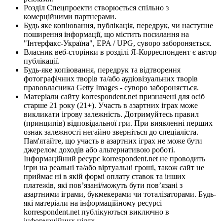
Розділ Спецпроекти створюється спільно з
комерційними партнерами.
Будь яке копіювання, публікація, передрук, чи наступне
поширення інформації, що містить посилання на
"Інтерфакс-Україна", EPA / UPG, суворо забороняється.
Власник веб-сторінки в розділі Я-Корреспондент є автор
публікації.
Будь-яке копіювання, передрук та відтворення
фотографічних творів та/або аудіовізуальних творів
правовласника Getty Images - суворо забороняється.
Матеріали сайту korrespondent.net призначені для осіб
старше 21 року (21+). Участь в азартних іграх може
викликати ігрову залежність. Дотримуйтесь правил
(принципів) відповідальної гри. При виявленні перших
ознак залежності негайно зверніться до спеціаліста.
Пам'ятайте, що участь в азартних іграх не може бути
джерелом доходів або альтернативою роботі.
Інформаційний ресурс korrespondent.net не проводить
ігри на реальні та/або віртуальні гроші, також сайт не
приймає ні в якій формі оплату ставок та інших
платежів, які пов’язані/можуть бути пов’язані з
азартними іграми, букмекерами чи тоталізаторами. Будь-
які матеріали на інформаційному ресурсі
korrespondent.net публікуються виключно в
інформаційних цілях.