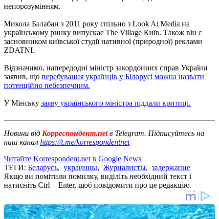
непорозумінням.
Микола Балабан з 2011 року спільно з Look At Media на
українському ринку випускає The Village Київ. Також він є
засновником київської студії нативної (природної) реклами
ZDATNI.
Відзначимо, напередодні міністр закордонних справ України
заявив, що
перебування українців у Білорусі можна назвати
потенційно небезпечним.
У Мінську
заяву українського міністра піддали критиці.
Новини від
Корреспондент.net
в Telegram. Підписуйтесь на
наш канал
https://t.me/korrespondentnet
Читайте Korrespondent.net в Google News
ТЕГИ:
Беларусь
,
украинцы
,
Журналисты
,
задержание
Якщо ви помітили помилку, виділіть необхідний текст і
натисніть Ctrl + Enter, щоб повідомити про це редакцію.