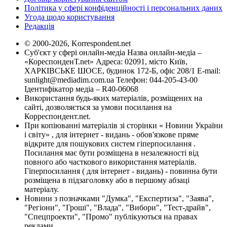
Політика у сфері конфіденційності і персональних даних
Угода щодо користування
Редакція
© 2000-2026, Korrespondent.net
Суб'єкт у сфері онлайн-медіа Назва онлайн-медіа –
«КореспонденТ.net» Адреса: 02091, місто Київ,
ХАРКІВСЬКЕ ШОСЕ, будинок 172-Б, офіс 208/1 E-mail:
sunlight@mediadim.com.ua
Телефон: 044-205-43-00
Ідентифікатор медіа – R40-06068
Використання будь-яких матеріалів, розміщених на
сайті, дозволяється за умови посилання на
Корреспондент.net.
При копіюванні матеріалів зі сторінки « Новини України
і світу» , для інтернет - видань - обов'язкове пряме
відкрите для пошукових систем гіперпосилання .
Посилання має бути розміщена в незалежності від
повного або часткового використання матеріалів.
Гіперпосилання ( для інтернет - видань) - повинна бути
розміщена в підзаголовку або в першому абзаці
матеріалу.
Новини з позначками "Думка", "Експертиза", "Заява",
"Регіони", "Гроші", "Влада", "Вибори", "Тест-драйв",
"Спецпроекти", "Промо" публікуються на правах
реклами.