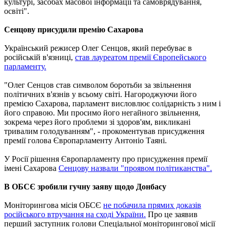
культурі, засобах масової інформації та самоврядування,
освіті".
Сенцову присудили премію Сахарова
Український режисер Олег Сенцов, який перебуває в
російській в'язниці,
став лауреатом премії Європейського
парламенту.
"Олег Сенцов став символом боротьби за звільнення
політичних в'язнів у всьому світі. Нагороджуючи його
премією Сахарова, парламент висловлює солідарність з ним і
його справою. Ми просимо його негайного звільнення,
зокрема через його проблеми зі здоров'ям, викликані
тривалим голодуванням", - прокоментував присудження
премії голова Європарламенту Антоніо Таяні.
У Росії рішення Європарламенту про присудження премії
імені Сахарова
Сенцову назвали "проявом політиканства".
В ОБСЄ зробили гучну заяву щодо Донбасу
Моніторингова місія ОБСЄ
не побачила прямих доказів
російського втручання на сході України.
Про це заявив
перший заступник голови Спеціальної моніторингової місії