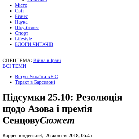
Місто
Світ
Бізнес
Наука
Шоу-бізнес
Спорт
Lifestyle
БЛОГИ ЧИТАЧІВ
СПЕЦТЕМА:
Війна в Ірані
ВСІ ТЕМИ
Вступ України в ЄС
Теракт в Барселоні
Підсумки 25.10: Резолюція
щодо Азова і премія
Сенцову
Сюжет
Корреспондент.net, 26 жовтня 2018, 06:45