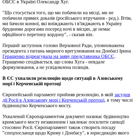
ОБСЄ в Україні Олександр Хуг.
"Що стосується того, що ми побачили на місці, ми не
побачили прямих доказів (російського втручання - ред.). Втім,
ми бачили конвої, які виїжджають і в'їжджають в Україну
брудними дорогами посеред ночі в місцях, де немає
офіційного перетину кордону", - сказав він.
Перший заступник голови Верховної Ради, уповноважена
президента з питань мирного врегулювання на Донбасі Ірина
Геращенко відреагувала на заяву представника ОБСЄ
.
Геращенко сподівається, що слова Хуга - невдале
формулювання, а не усвідомлена позиція.
В ЄС ухвалили резолюцію щодо ситуації в Азовському
морі і Керченській протоці
Європейський парламент прийняв резолюцію, в якій
засудив
дії Росії в Азовському морі і Керченській протоці
, в тому числі
будівництво Керченського мосту.
Ухвалений Європарламентом документ називає будівництво
кримського мосту незаконним і закликає посилити санкції
стосовно Росії. Європарламент також створить посаду
"спецпосланця щодо Криму і Донбасу", в юрисдикцію якого