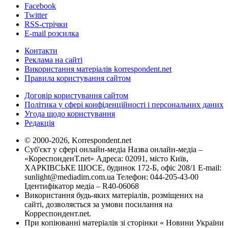
Facebook
Twitter
RSS-стрічки
E-mail розсилка
Контакти
Реклама на сайті
Використання матеріалів korrespondent.net
Правила користування сайтом
Договір користування сайтом
Політика у сфері конфіденційності і персональних даних
Угода щодо користування
Редакція
© 2000-2026, Korrespondent.net
Суб'єкт у сфері онлайн-медіа Назва онлайн-медіа –
«КореспонденТ.net» Адреса: 02091, місто Київ,
ХАРКІВСЬКЕ ШОСЕ, будинок 172-Б, офіс 208/1 E-mail:
sunlight@mediadim.com.ua
Телефон: 044-205-43-00
Ідентифікатор медіа – R40-06068
Використання будь-яких матеріалів, розміщених на
сайті, дозволяється за умови посилання на
Корреспондент.net.
При копіюванні матеріалів зі сторінки « Новини України