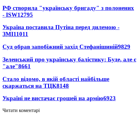
РФ створила "українську бригаду" з полонених
- ISW
12795
Україна поставила Путіна перед дилемою -
ЗМІ
11011
Суд обрав запобіжний захід Стефанішиній
9829
Зеленський про українську балістику: Буде, але є
"але"
8661
Стало відомо, в якій області найбільше
скаржаться на ТЦК
8148
Україні не вистачає грошей на армію
6923
Читати коментарі