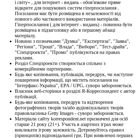
і світу» , для інтернет - видань - обов'язкове пряме
відкрите для пошукових систем гіперпосилання .
Посилання має бути розміщена в незалежності від
повного або часткового використання матеріалів.
Гіперпосилання ( для інтернет - видань) - повинна бути
розміщена в підзаголовку або в першому абзаці
матеріалу.
Новини з позначками "Думка", "Експертиза", "Заява",
"Регіони", "Гроші", "Влада", "Вибори", "Тест-драйв",
"Спецпроекти", "Промо" публікуються на правах
реклами.
Розділ Спецпроекти створюється спільно з
комерційними партнерами.
Будь яке копіювання, публікація, передрук, чи наступне
поширення інформації, що містить посилання на
"Інтерфакс-Україна", EPA / UPG, суворо забороняється.
Власник веб-сторінки в розділі Я-Корреспондент є автор
публікації.
Будь-яке копіювання, передрук та відтворення
фотографічних творів та/або аудіовізуальних творів
правовласника Getty Images - суворо забороняється.
Матеріали сайту korrespondent.net призначені для осіб
старше 21 року (21+). Участь в азартних іграх може
викликати ігрову залежність. Дотримуйтесь правил
(принципів) відповідальної гри. При виявленні перших