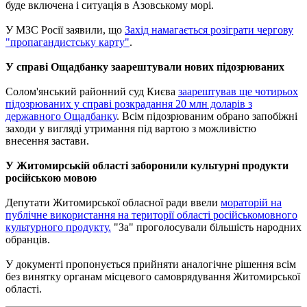
буде включена і ситуація в Азовському морі.
У МЗС Росії заявили, що
Захід намагається розіграти чергову
"пропагандистську карту"
.
У справі Ощадбанку заарештували нових підозрюваних
Солом'янський районний суд Києва
заарештував ще чотирьох
підозрюваних у справі розкрадання 20 млн доларів з
державного Ощадбанку
. Всім підозрюваним обрано запобіжні
заходи у вигляді утримання під вартою з можливістю
внесення застави.
У Житомирській області заборонили культурні продукти
російською мовою
Депутати Житомирської обласної ради ввели
мораторій на
публічне використання на території області російськомовного
культурного продукту.
"За" проголосували більшість народних
обранців.
У документі пропонується прийняти аналогічне рішення всім
без винятку органам місцевого самоврядування Житомирської
області.