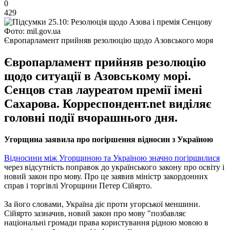
0
429
Фото: mil.gov.ua
Європарламент прийняв резолюцію щодо Азовського моря
Європарламент прийняв резолюцію
щодо ситуації в Азовському морі.
Сенцов став лауреатом премії імені
Сахарова. Корреспондент.net виділяє
головні події вчорашнього дня.
Угорщина заявила про погіршення відносин з Україною
Відносини між Угорщиною та Україною значно погіршилися
через відсутність поправок до українського закону про освіту і
новий закон про мову. Про це заявив міністр закордонних
справ і торгівлі Угорщини Петер Сійярто.
За його словами, Україна діє проти угорської меншини.
Сійярто зазначив, новий закон про мову "позбавляє
національні громади права користування рідною мовою в