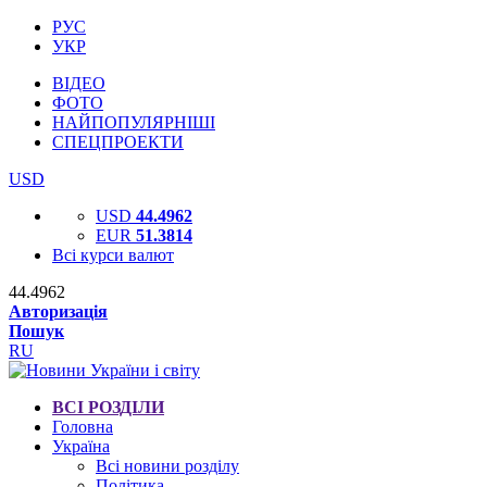
РУС
УКР
ВІДЕО
ФОТО
НАЙПОПУЛЯРНІШІ
СПЕЦПРОЕКТИ
USD
USD
44.4962
EUR
51.3814
Всі курси валют
44.4962
Авторизація
Пошук
RU
ВСІ РОЗДІЛИ
Головна
Україна
Всі новини розділу
Політика