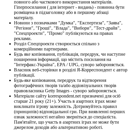
повного або часткового використання матеріалів.
Гіперпосилання ( для інтернет - видань) - повинна бути
розміщена в підзаголовку або в першому абзаці
матеріалу.
Новини з позначками "Думка", "Експертиза", "Заява",
"Регіони", "Гроші", "Влада", "Вибори", "Тест-драйв",
"Спецпроекти", "Промо" публікуються на правах
реклами.
Розділ Спецпроекти створюється спільно з
комерційними партнерами.
Будь яке копіювання, публікація, передрук, чи наступне
поширення інформації, що містить посилання на
"Інтерфакс-Україна", EPA / UPG, суворо забороняється.
Власник веб-сторінки в розділі Я-Корреспондент є автор
публікації.
Будь-яке копіювання, передрук та відтворення
фотографічних творів та/або аудіовізуальних творів
правовласника Getty Images - суворо забороняється.
Матеріали сайту korrespondent.net призначені для осіб
старше 21 року (21+). Участь в азартних іграх може
викликати ігрову залежність. Дотримуйтесь правил
(принципів) відповідальної гри. При виявленні перших
ознак залежності негайно зверніться до спеціаліста.
Пам'ятайте, що участь в азартних іграх не може бути
джерелом доходів або альтернативою роботі.