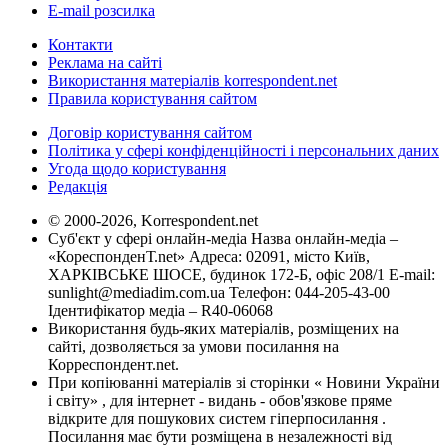
E-mail розсилка
Контакти
Реклама на сайті
Використання матеріалів korrespondent.net
Правила користування сайтом
Договір користування сайтом
Політика у сфері конфіденційності і персональних даних
Угода щодо користування
Редакція
© 2000-2026, Korrespondent.net
Суб'єкт у сфері онлайн-медіа Назва онлайн-медіа –
«КореспонденТ.net» Адреса: 02091, місто Київ,
ХАРКІВСЬКЕ ШОСЕ, будинок 172-Б, офіс 208/1 E-mail:
sunlight@mediadim.com.ua
Телефон: 044-205-43-00
Ідентифікатор медіа – R40-06068
Використання будь-яких матеріалів, розміщених на
сайті, дозволяється за умови посилання на
Корреспондент.net.
При копіюванні матеріалів зі сторінки « Новини України
і світу» , для інтернет - видань - обов'язкове пряме
відкрите для пошукових систем гіперпосилання .
Посилання має бути розміщена в незалежності від