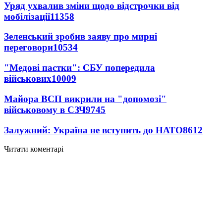
Уряд ухвалив зміни щодо відстрочки від
мобілізації
11358
Зеленський зробив заяву про мирні
переговори
10534
"Медові пастки": СБУ попередила
військових
10009
Майора ВСП викрили на "допомозі"
військовому в СЗЧ
9745
Залужний: Україна не вступить до НАТО
8612
Читати коментарі