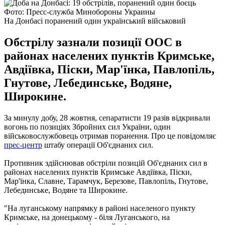
Фото: Пресс-служба Минобороны Украины
На Донбасі поранений один український військовий
Обстрілу зазнали позиції ООС в
районах населених пунктів Кримське,
Авдіївка, Піски, Мар'їнка, Павлопіль,
Гнутове, Лебединське, Водяне,
Широкине.
За минулу добу, 28 жовтня, сепаратисти 19 разів відкривали
вогонь по позиціях Збройних сил України, один
військовослужбовець отримав поранення. Про це повідомляє
прес-центр
штабу операції Об'єднаних сил.
Противник здійснював обстріли позицій Об'єднаних сил в
районах населених пунктів Кримське Авдіївка, Піски,
Мар'їнка, Славне, Тарамчук, Березове, Павлопіль, Гнутове,
Лебединське, Водяне та Широкине.
"На луганському напрямку в районі населеного пункту
Кримське, на донецькому - біля Луганського, на