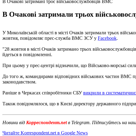
В Очакові затримані троє військовослужбовців ВМС
В Очакові затримали трьох військовосл
У Миколаївській області в місті Очаків затримали трьох військ
жовтня, повідомляє прес-служба ВМС ЗСУ у
Facebook
.
"28 жовтня в місті Очаків затримано трьох військовослужбовців
йдеться в повідомленні.
При цьому у прес-центрі відзначили, що Військово-морські сили
До того ж, командирами відповідних військових частин ВМС при
законодавством.
Раніше в Черкасах співробітники СБУ
викрили в систематични
Також повідомлялося, що в Києві директору державного підпр
Новини від
Корреспондент.net
в Telegram. Підписуйтесь на на
Читайте Korrespondent.net в Google News