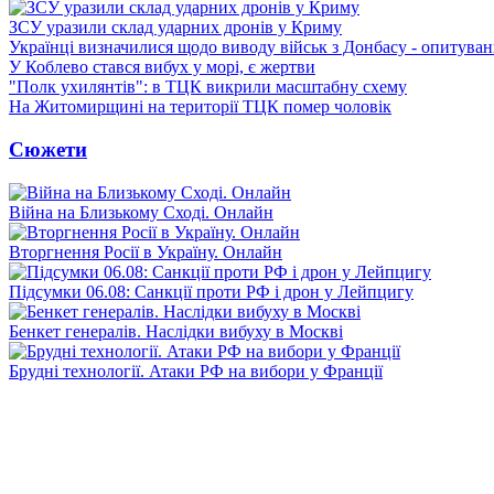
ЗСУ уразили склад ударних дронів у Криму
Українці визначилися щодо виводу військ з Донбасу - опитува
У Коблево стався вибух у морі, є жертви
"Полк ухилянтів": в ТЦК викрили масштабну схему
На Житомирщині на території ТЦК помер чоловік
Сюжети
Війна на Близькому Сході. Онлайн
Вторгнення Росії в Україну. Онлайн
Підсумки 06.08: Санкції проти РФ і дрон у Лейпцигу
Бенкет генералів. Наслідки вибуху в Москві
Брудні технології. Атаки РФ на вибори у Франції