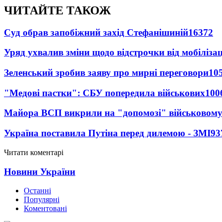
ЧИТАЙТЕ ТАКОЖ
Суд обрав запобіжний захід Стефанішиній
16372
Уряд ухвалив зміни щодо відстрочки від мобілізац
Зеленський зробив заяву про мирні переговори
10
"Медові пастки": СБУ попередила військових
100
Майора ВСП викрили на "допомозі" військовому
Україна поставила Путіна перед дилемою - ЗМІ
93
Читати коментарі
Новини України
Останні
Популярні
Коментовані