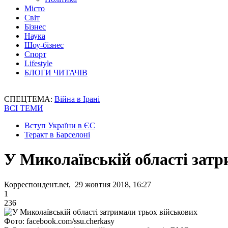
Місто
Світ
Бізнес
Наука
Шоу-бізнес
Спорт
Lifestyle
БЛОГИ ЧИТАЧІВ
СПЕЦТЕМА:
Війна в Ірані
ВСІ ТЕМИ
Вступ України в ЄС
Теракт в Барселоні
У Миколаївській області затр
Корреспондент.net, 29 жовтня 2018, 16:27
1
236
Фото: facebook.com/ssu.cherkasy