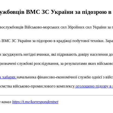
ужбовців ВМС ЗС України за підозрою в к
овослужбовців Військово-морських сил Збройних сил України за п
 ВМС ЗС України за підозрою в крадіжці побутової техніки. Зараз
 засуджують негідні вчинки, які підривають довіру населення до
значені службові розслідування, за результатами яких військов
х хабарях
начальника фінансово-економічної служби однієї з війс
иємства військово-промислового комплексу
оголошено підозру в р
ш канал
https://t.me/korrespondentnet