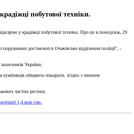
радіжці побутової техніки.
ідозрою у крадіжці побутової техніки. Про це в понеділок, 29
 порушники доставлені в Очаківське відділення поліції", -
 захисників України.
ослужбовців обіцяють покарати, згідно з чинним
ькових частин регіону.
озтраті 1,4 млн грн.