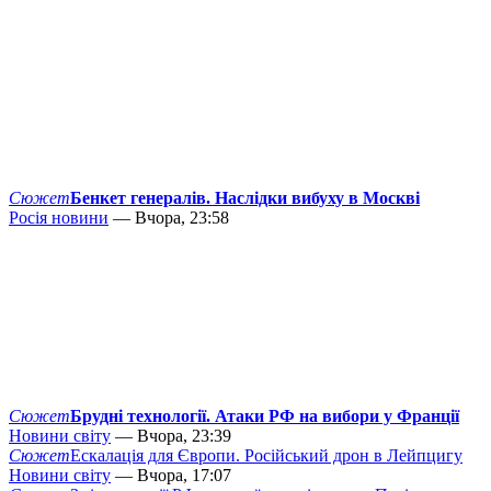
Сюжет
Бенкет генералів. Наслідки вибуху в Москві
Росія новини
— Вчора, 23:58
Сюжет
Брудні технології. Атаки РФ на вибори у Франції
Новини світу
— Вчора, 23:39
Сюжет
Ескалація для Європи. Російський дрон в Лейпцигу
Новини світу
— Вчора, 17:07