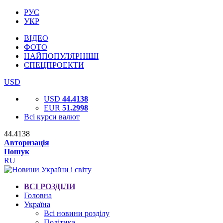
РУС
УКР
ВІДЕО
ФОТО
НАЙПОПУЛЯРНІШІ
СПЕЦПРОЕКТИ
USD
USD
44.4138
EUR
51.2998
Всі курси валют
44.4138
Авторизація
Пошук
RU
ВСІ РОЗДІЛИ
Головна
Україна
Всі новини розділу
Політика