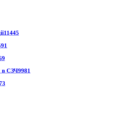
ії
11445
591
69
 в СЗЧ
9981
73